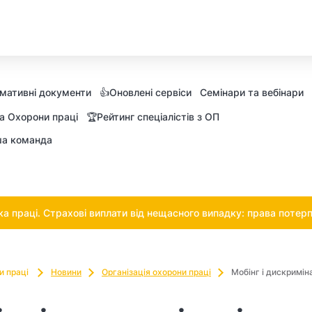
мативні документи
👍Оновлені сервіси
Семінари та вебінари
а Охорони праці
🏆Рейтинг спеціалістів з ОП
а команда
 праці. Страхові виплати від нещасного випадку: права потерп
и праці
Новини
Організація охорони праці
Мобінг і дискриміна