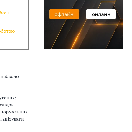
боті
роботою
е набрало
кування;
слідок
и нормальних
рганізувати