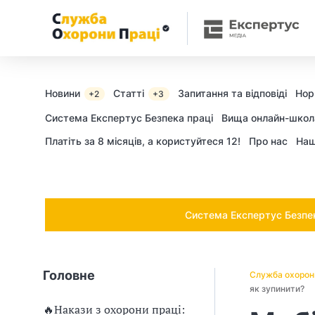
Ч
и
п
о
Новини
Статті
Запитання та відповіді
Нор
+2
+3
т
Cистема Експертус Безпека праці
Вища онлайн-школ
Платіть за 8 місяців, а користуйтеся 12!
Про нас
Наш
р
і
б
Система Експертус Безпека
н
о
Головне
Служба охорон
в
як зупинити?
🔥Накази з охорони праці: