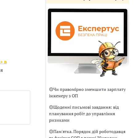
» в
ня
🟡
Чи правомірно зменшити зарплату
інженеру з ОП
🟡
Щоденні письмові завдання: від
планування робіт до управління
ризиками
🟡
Пам'ятка. Порядок дій роботодавця
та фахівця СОП в перші 30 хвилин