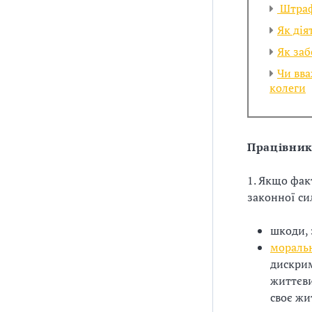
Штраф
Як дія
Як заб
Чи вва
колеги
Працівни
1. Якщо фак
законної си
шкоди, 
мораль
дискрим
життєви
своє жи