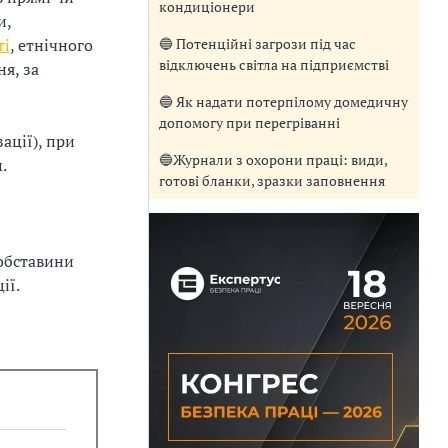
кондиціонери
и,
🔵 Потенційні загрози під час
ті
, етнічного
відключень світла на підприємстві
я, за
🔵 Як надати потерпілому домедичну
допомогу при перегріванні
ації), при
🔵Журнали з охорони праці: види,
.
готові бланки, зразки заповнення
 обставини
ії.