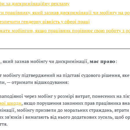
и за дискримінаційну рекламу
ти працівнику, який зазнав дискримінації чи мобінгу на ро
езпечити гендерну рівність у сфері праці
жати мобінгом, якщо працівник порівнює свою роботу з 
к
, який зазнав мобінгу чи дискримінації,
має право
:
т мобінгу підтверджений на підставі судового рішення, як
ли, — отримати відшкодування:
заподіяної через мобінг у розмірі витрат, понесених на лі
ної шкоди
, якщо порушення законних прав працівника вна
інації, мобінгу призвели до моральних страждань, втрат
х зв’язків і вимагають від нього додаткових зусиль, щоб о
ття.