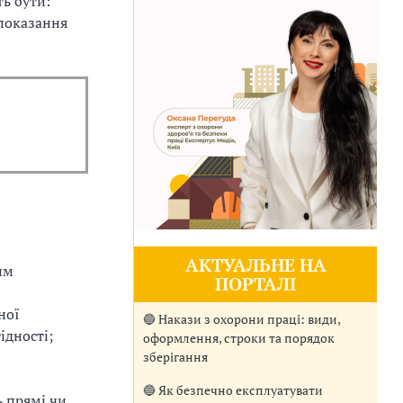
ь бути:
 показання
АКТУАЛЬНЕ НА
им
ПОРТАЛІ
ної
🔵 Накази з охорони праці: види,
ідності;
оформлення, строки та порядок
зберігання
🔵 Як безпечно експлуатувати
 прямі чи