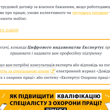
и трудовий договір за власним бажанням, якщо роботодаве
во про працю, умови колективного чи
трудового договору
инити мобінг.
ІГА:ЗАКОН
итачі, команда
Цифрового видавництва Експертус
пр
працювати і надавати вам професійну підтримку
кщо вам
потрібні консультація експерта або відповідь на пи
тіть за спеціальною ціною
електронний журнал «Довід
та з охорони праці» або систему
«
Експертус Охорона праці»