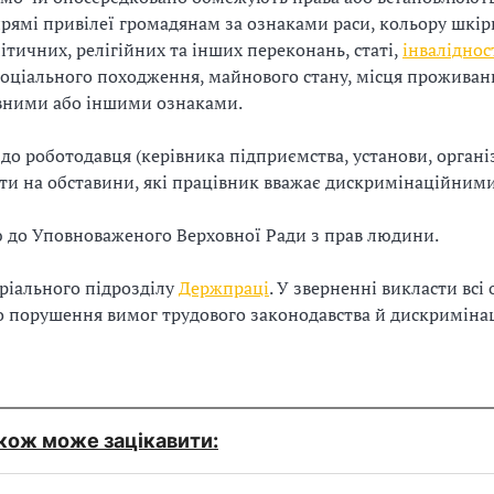
рямі привілеї громадянам за ознаками раси, кольору шкір
ітичних, релігійних та інших переконань, статі,
інваліднос
соціального походження, майнового стану, місця проживанн
ними або іншими ознаками.
 до роботодавця (керівника підприємства, установи, організ
ти на обставини, які працівник вважає дискримінаційними
ою до Уповноваженого Верховної Ради з прав людини.
оріального підрозділу
Держпраці
. У зверненні викласти всі
 порушення вимог трудового законодавства й дискримінац
кож може зацікавити: