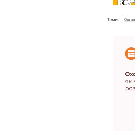
Теми:
Орган