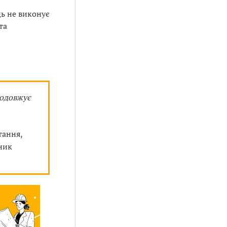
ць не виконує
та
одовжує
тання,
ник