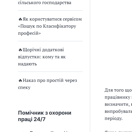
и
сільського господарства
С
🔥Як користуватися сервісом
У
«Пошук по Класифікатору
О
професій»
П
🔥Щорічні додаткові
у
відпустки: кому та як
надають
б
л
🔥Наказ про простій через
спеку
Для того що
а
працівнику 
г
визначити, 
випробуваль
Помічник з охорони
о
періоду.
праці 24/7
д