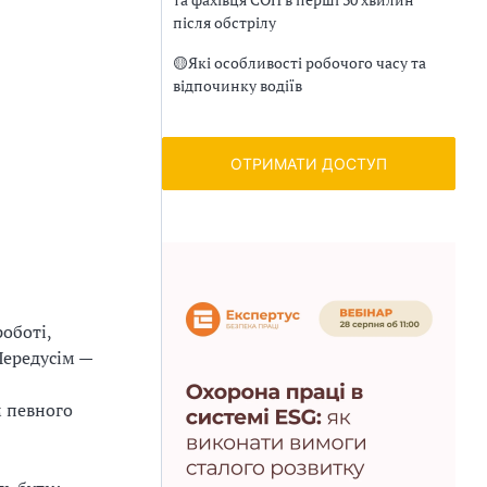
після обстрілу
🟡
Які особливості робочого часу та
відпочинку водіїв
ОТРИМАТИ ДОСТУП
оботі,
Передусім —
м певного