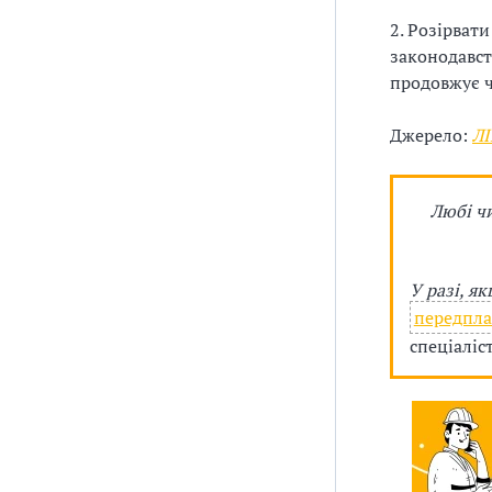
2. Розірват
законодавст
продовжує ч
Джерело:
Л
Любі ч
У разі, я
передпла
спеціаліс