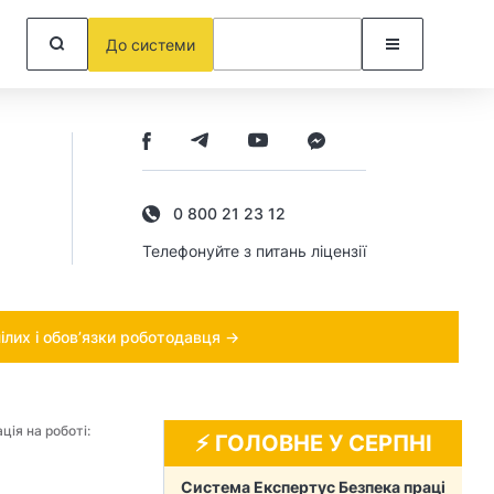
До системи
0 800 21 23 12
Телефонуйте з питань ліцензії
ілих і обов’язки роботодавця →
ція на роботі:
⚡️ ГОЛОВНЕ У СЕРПНІ
Система Експертус Безпека праці