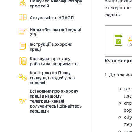
Якщо дискри
Пошук по Класифікатору
професій
і
електронне 
свідків.
Актуальність НПАОП
й
Норми безплатної видачі
н
ЗІЗ
Л
і
Інструкції з охорони
Е
праці
й
Калькулятор стажу
Куди звер
роботи на підприємстві
о
Конструктор Плану
1. До право
р
евакуації людей у разi
пожежі
жор
г
Всі новини про охорону
нас
праці в нашому
а
телеграм-каналі:
спр
долучайтесь і дізнайтесь
вор
першими
н
обр
пер
і
пря