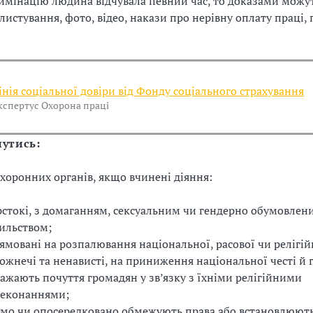
мінацію людина відчувала певний час, то доказами можут
листування, фото, відео, накази про нерівну оплату праці,
інія соціальної довіри від Фонду соціального страхування
кспертус Охорона праці
нутись:
охоронних органів, якщо вчинені діяння:
стокі, з домаганням, сексуальним чи гендерно обумовлен
ильством;
ямовані на розпалювання національної, расової чи релігій
ожнечі та ненависті, на приниження національної честі й г
ажають почуття громадян у зв’язку з їхніми релігійними
еконаннями;
мо чи опосередковано обмежують права або встановлюють