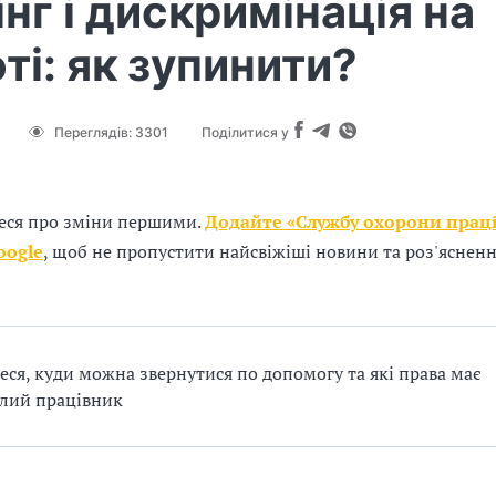
нг і дискримінація на
ті: як зупинити?
Переглядів:
3301
Поділитися у
еся про зміни першими.
Додайте «Службу охорони праці
oogle
, щоб не пропустити найсвіжіші новини та роз'яснен
еся, куди можна звернутися по допомогу та які права має
лий працівник