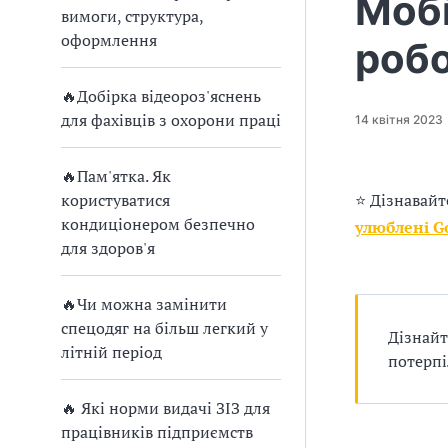
Мобі
п
вимоги, структура,
р
оформлення
робо
о
🔥Добірка відеороз'яснень
в
для фахівців з охорони праці
14 квітня 2023
а
🔥Пам'ятка. Як
д
користуватися
⭐ Дізнавайт
кондиціонером безпечно
улюблені G
ж
для здоров'я
у
🔥Чи можна замінити
в
спецодяг на більш легкий у
Дізнайт
літній період
а
потерпі
т
🔥 Які норми видачі ЗІЗ для
працівників підприємств