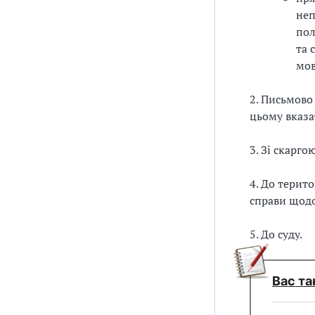
з
неп
пол
а
та 
мов
ц
і
2. Письмово
цьому вказа
ї
3. Зі скарг
4. До терит
справи щодо
5. До суду.
Вас та