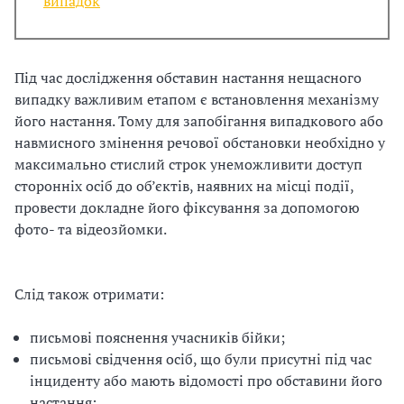
випадок
Під час дослідження обставин настання нещасного
випадку важливим етапом є встановлення механізму
його настання. Тому для запобігання випадкового або
навмисного змінення речової обстановки необхідно у
максимально стислий строк унеможливити доступ
сторонніх осіб до об’єктів, наявних на місці події,
провести докладне його фіксування за допомогою
фото- та відеозйомки.
Слід також отримати:
письмові пояснення учасників бійки;
письмові свідчення осіб, що були присутні під час
інциденту або мають відомості про обставини його
настання;