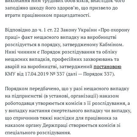
виконання ним трудових обов’язків, внаслідок чого
заподіяно шкоду його здоров’ю, що призвело до
і
втрати працівником працездатності.
й
Відповідно до ч. 1 ст. 22 Закону України «Про охорону
н
праці» факт нещасного випадку на виробництві
розслідується в порядку, затвердженому Кабміном.
і
Нині чинним є Порядок розслідування та обліку
й
нещасних випадків, професійних захворювань та
аварій на виробництві, затверджений
постановою
о
КМУ від 17.04.2019 № 337 (далі — Порядок 337).
р
Порядком передбачено, що у разі нещасного випадку
г
на підприємстві (в установі, організації) наказом
роботодавця утворюється комісія з її розслідування, а
а
у випадку настання смертельного випадку чи випадку,
що спричинив тяжкі наслідки для працівника за
н
наказом органу Держпраці створюється комісія зі
і
спеціального розслідування.