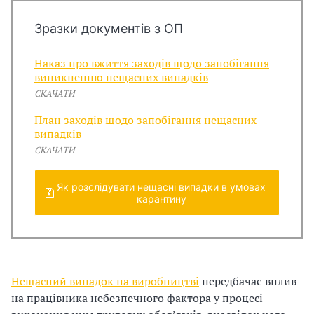
и
С
Зразки документів з ОП
У
Наказ про вжиття заходів щодо запобігання
виникненню нещасних випадків
О
СКАЧАТИ
П
План заходів щодо запобігання нещасних
випадків
у
СКАЧАТИ
б
Як розслідувати нещасні випадки в умовах
л
карантину
а
г
о
Нещасний випадок на виробництві
передбачає вплив
на працівника небезпечного фактора у процесі
д