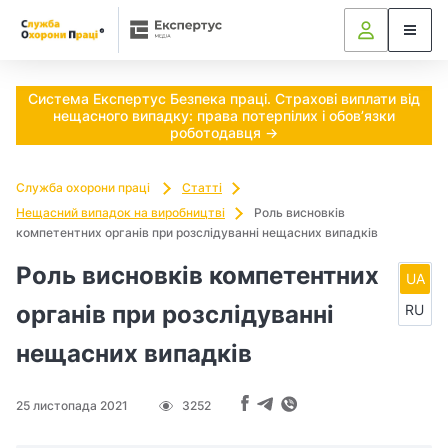
Ч
и
п
Система Експертус Безпека праці. Страхові виплати від
нещасного випадку: права потерпілих і обов’язки
о
роботодавця →
т
Служба охорони праці
Статті
р
Нещасний випадок на виробництві
Роль висновків
компетентних органів при розслідуванні нещасних випадків
і
Роль висновків компетентних
UA
б
органів при розслідуванні
RU
н
нещасних випадків
о
25 листопада 2021
3252
в