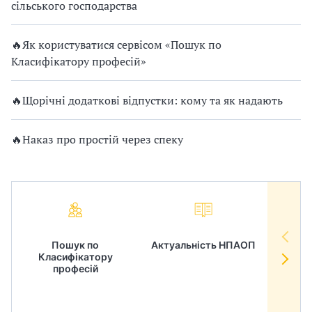
сільського господарства
🔥Як користуватися сервісом «Пошук по
Класифікатору професій»
🔥Щорічні додаткові відпустки: кому та як надають
🔥Наказ про простій через спеку
Пошук по
Актуальність НПАОП
Норм
Класифікатору
в
професій