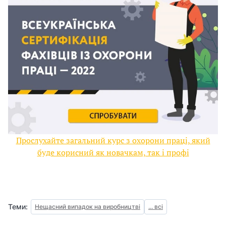
Прослухайте загальний курс з охорони праці, який
буде корисний як новачкам, так і профі
Теми:
Нещасний випадок на виробництві
... всі