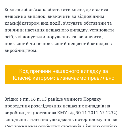
з
Комісія зобов’язана обстежити місце, де сталися
нещасний випадок, визначити за відповідним
а
класифікатором вид події, з’ясувати обставини та
ц
причини настання нещасного випадку, установити
осіб, які допустили порушення та визначити,
і
пов’язаний чи не пов’язаний нещасний випадок з
виробництвом.
ї
Код причини нещасного випадку за
Класифікатором: визначаємо правильно
Згідно з пп. 16 п. 15 раніше чинного Порядку
проведення розслідування нещасних випадків на
виробництві (постанова КМУ від 30.11.2011 № 1232)
заподіяння тілесних ушкоджень потерпілому під час
з’ясування ним особистих стосунків з іншою особою