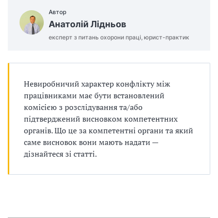
п
Автор
р
Анатолій Лідньов
експерт з питань охорони праці, юрист-практик
о
в
а
Невиробничий характер конфлікту між
працівниками має бути встановлений
д
комісією з розслідування та/або
підтверджений висновком компетентних
ж
органів. Що це за компетентні органи та який
у
саме висновок вони мають надати —
дізнайтеся зі статті.
в
а
т