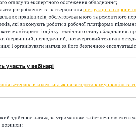
ого огляду та експертного обстеження обладнання;
увати розроблення та затвердження
інструкції з охорони п
дальних працівників, обслуговувального та ремонтного пер
иків, які виконують роботи з робочої платформи підйомни
вати моніторинг і оцінку технічного стану обладнання: п
ки (первинний, періодичний, позачерговий технічні огляд
ння) і організувати нагляд за його безпечною експлуатаці
ть участь у вебінарі
ація ветерана в колектив: як налагодити комунікацію та 
який здійснює нагляд за утриманням та безпечною експлу
 повинен: