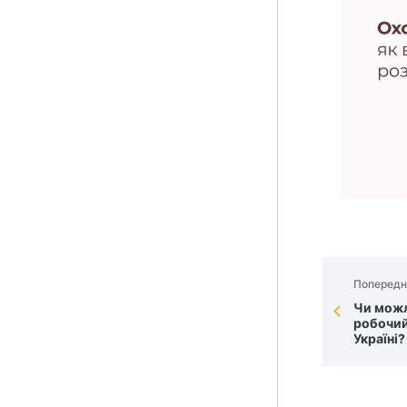
Попередн
Чи мож
робочий
Україні?