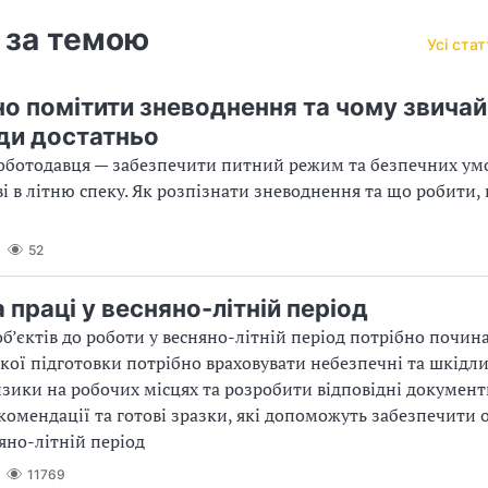
 за темою
Усі ста
но помітити зневоднення та чому звичай
ди достатньо
оботодавця — забезпечити питний режим та безпечних умо
і в літню спеку. Як розпізнати зневоднення та що робити,
52
 праці у весняно-літній період
об’єктів до роботи у весняно-літній період потрібно почина
акої підготовки потрібно враховувати небезпечні та шкідл
зики на робочих місцях та розробити відповідні документи
комендації та готові зразки, які допоможуть забезпечити 
няно-літній період
11769