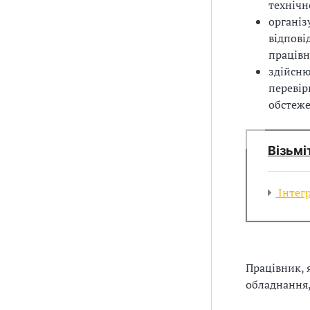
технічн
з
організ
відпові
а
працівн
ц
здійсню
перевір
і
обстеже
ї
Візьмі
Інтегр
Працівник, 
обладнання,