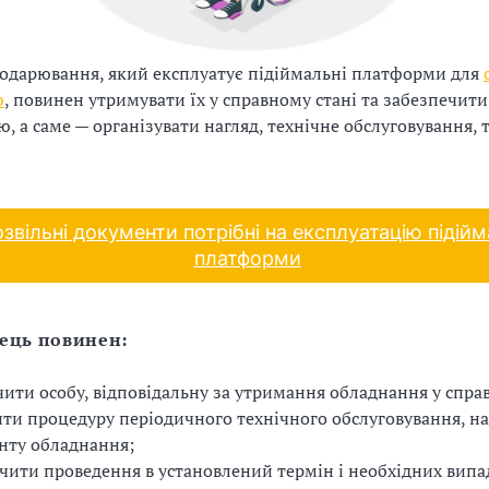
подарювання, який експлуатує підіймальні платформи для
ю
, повинен утримувати їх у справному стані та забезпечит
, а саме — організувати нагляд, технічне обслуговування, т
озвільні документи потрібні на експлуатацію підійм
платформи
ець повинен:
ити особу, відповідальну за утримання обладнання у справ
ти процедуру періодичного технічного обслуговування, н
нту обладнання;
чити проведення в установлений термін і необхідних випа