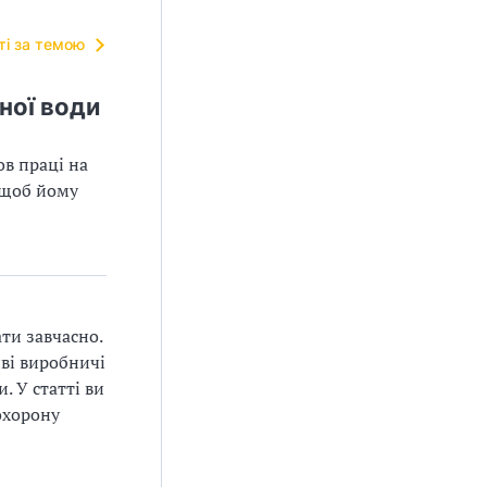
тті за темою
ної води
в праці на
 щоб йому
ти завчасно.
иві виробничі
. У статті ви
охорону