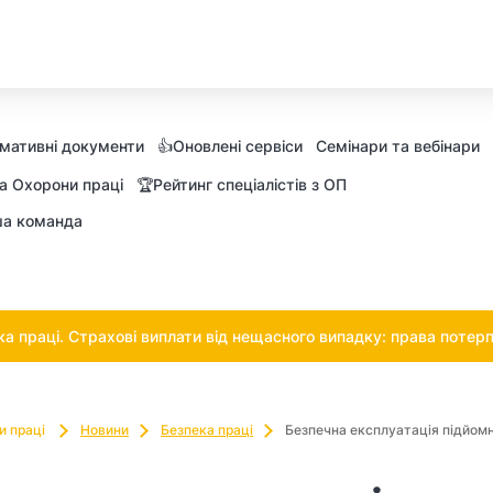
мативні документи
👍Оновлені сервіси
Семінари та вебінари
а Охорони праці
🏆Рейтинг спеціалістів з ОП
а команда
 праці. Страхові виплати від нещасного випадку: права потерп
и праці
Новини
Безпека праці
Безпечна експлуатація підйомни