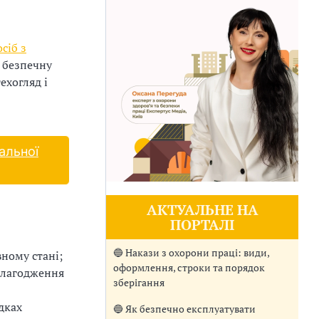
осіб з
и безпечну
ехогляд і
альної
АКТУАЛЬНЕ НА
ПОРТАЛІ
🔵 Накази з охорони праці: види,
ному стані;
оформлення, строки та порядок
алагодження
зберігання
дках
🔵 Як безпечно експлуатувати