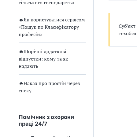
и
сільського господарства
С
🔥Як користуватися сервісом
У
Суб’єкт
«Пошук по Класифікатору
техобсл
О
професій»
П
🔥Щорічні додаткові
у
відпустки: кому та як
надають
б
л
🔥Наказ про простій через
спеку
а
г
Помічник з охорони
о
праці 24/7
д