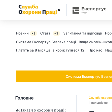
Ч
и
п
о
Новини
Статті
Запитання та відповіді
Нор
+2
+3
т
Cистема Експертус Безпека праці
Вища онлайн-школ
Платіть за 8 місяців, а користуйтеся 12!
Про нас
Наш
р
і
б
Система Експертус Безпека
н
о
Головне
Служба охорон
в
інвалідністю
🔥Накази з охорони праці: