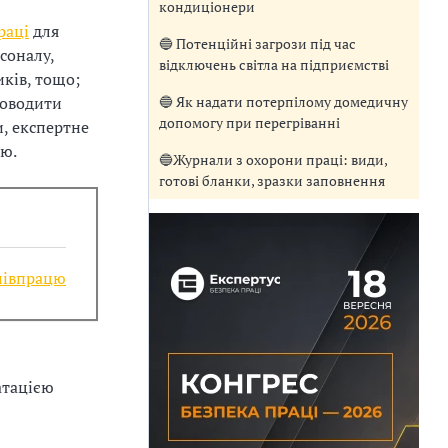
кондиціонери
раці
для
🔵 Потенційні загрози під час
соналу,
відключень світла на підприємстві
ків, тощо;
🔵 Як надати потерпілому домедичну
роводити
допомогу при перегріванні
и, експертне
єю.
🔵Журнали з охорони праці: види,
готові бланки, зразки заповнення
співпрацю
атацією