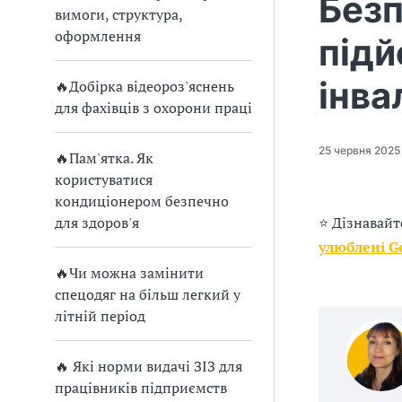
Безп
п
вимоги, структура,
р
оформлення
підй
о
інва
🔥Добірка відеороз'яснень
в
для фахівців з охорони праці
а
25 червня 2025
🔥Пам'ятка. Як
д
користуватися
кондиціонером безпечно
ж
для здоров'я
⭐ Дізнавайт
улюблені G
у
🔥Чи можна замінити
в
спецодяг на більш легкий у
літній період
а
т
🔥 Які норми видачі ЗІЗ для
працівників підприємств