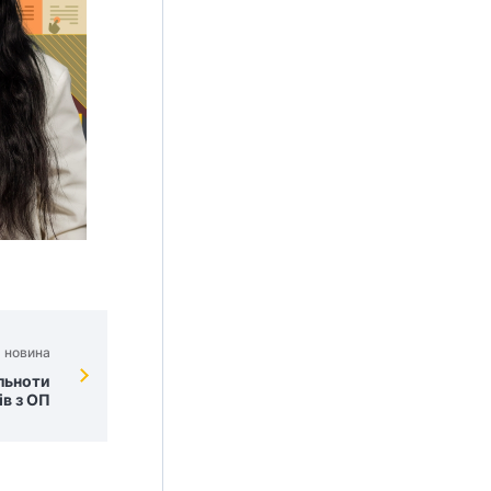
 новина
льноти
ів з ОП