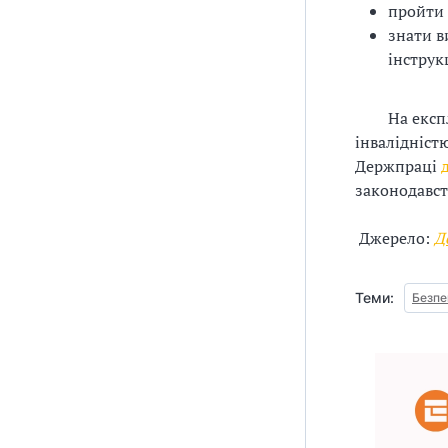
пройти 
знати в
інструк
На експ
інвалідніст
Держпраці
законодавст
Джерело:
Д
Теми:
Безпе