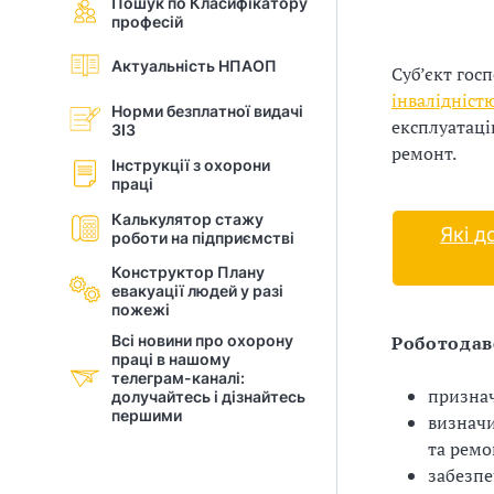
Пошук по Класифікатору
професій
і
Актуальність НПАОП
й
Суб’єкт гос
інвалідніст
Норми безплатної видачі
н
експлуатацію
ЗІЗ
ремонт.
і
Інструкції з охорони
праці
й
Калькулятор стажу
Які д
роботи на підприємстві
о
Конструктор Плану
р
евакуації людей у разi
пожежі
г
Всі новини про охорону
Роботодав
праці в нашому
а
телеграм-каналі:
признач
долучайтесь і дізнайтесь
першими
визначи
н
та ремо
і
забезпе