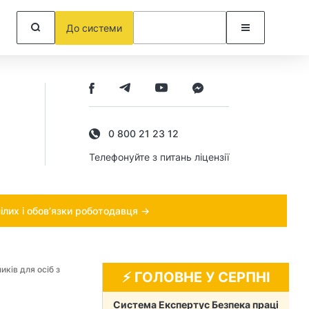
До системи
0 800 21 23 12
Телефонуйте з питань ліцензії
ілих і обов’язки роботодавця →
ків для осіб з
⚡️ ГОЛОВНЕ У СЕРПНІ
Система Експертус Безпека праці