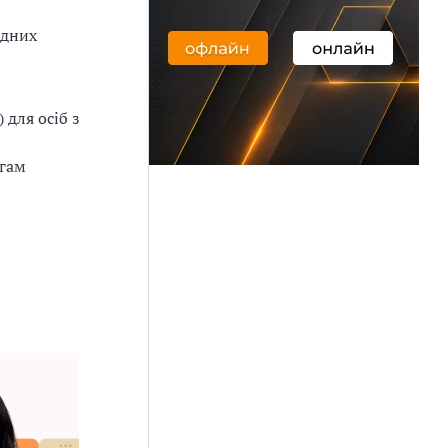
ідних
для осіб з
огам