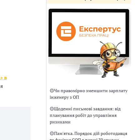
» в
ня
🟡
Чи правомірно зменшити зарплату
інженеру з ОП
🟡
Щоденні письмові завдання: від
планування робіт до управління
ризиками
🟡
Пам'ятка. Порядок дій роботодавця
та фахівця СОП в перші 30 хвилин