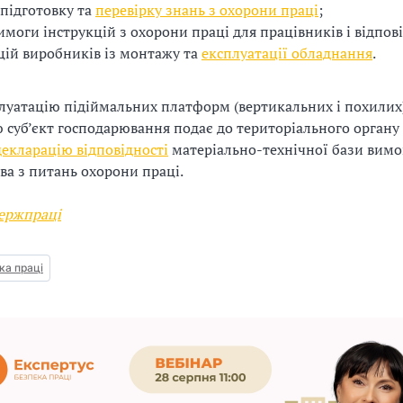
підготовку та
перевірку знань з охорони праці
;
имоги інструкцій з охорони праці для працівників і відпов
цій виробників із монтажу та
експлуатації обладнання
.
луатацію підіймальних платформ (вертикальних і похилих) 
ю суб’єкт господарювання подає до територіального органу
декларацію відповідності
матеріально-технічної бази вим
ва з питань охорони праці.
ержпраці
ка праці