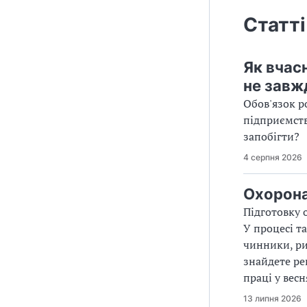
Статті
Як вчас
не завж
Обов'язок р
підприємств
запобігти?
4 серпня 2026
Охорона
Підготовку 
У процесі т
чинники, ри
знайдете ре
праці у вес
13 липня 2026