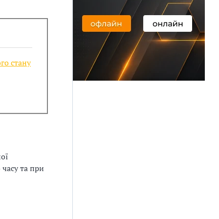
го стану
ної
 часу та при