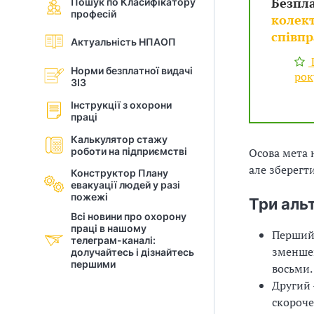
Безпл
Пошук по Класифікатору
професій
і
колект
співп
Актуальність НПАОП
й
Ш
Норми безплатної видачі
н
рок
ЗІЗ
і
Інструкції з охорони
праці
й
Калькулятор стажу
роботи на підприємстві
Осова мета 
о
але зберегт
Конструктор Плану
р
евакуації людей у разi
пожежі
Три аль
г
Всі новини про охорону
праці в нашому
Перший 
а
телеграм-каналі:
зменшен
долучайтесь і дізнайтесь
першими
восьми.
н
Другий 
і
скороче