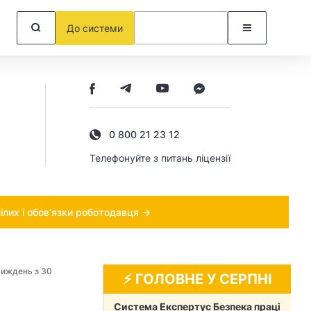
До системи
0 800 21 23 12
Телефонуйте з питань ліцензії
ілих і обов’язки роботодавця →
тиждень з 30
⚡️ ГОЛОВНЕ У СЕРПНІ
Система Експертус Безпека праці