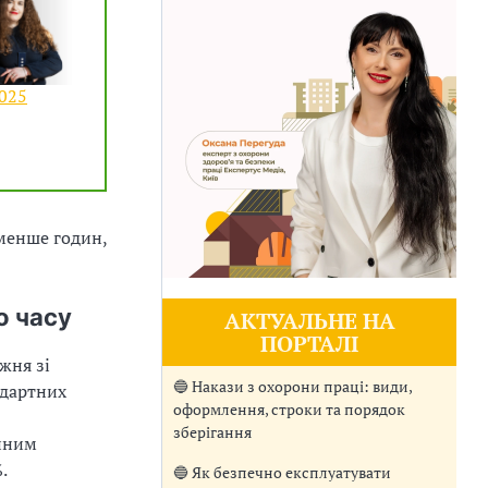
2025
менше годин,
о часу
АКТУАЛЬНЕ НА
ПОРТАЛІ
жня зі
🔵 Накази з охорони праці: види,
ндартних
оформлення, строки та порядок
зберігання
ійним
.
🔵 Як безпечно експлуатувати