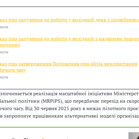
каз про залучення до роботи у вихідний день з подвійною
чати
каз про залучення до роботи у вихідний з наданням іншог
дпочинку
чати
каз про затвердження Положення про облік використання
бочого часу
чати
зпочинається реалізація масштабної ініціативи Міністерств
ціальної політики (MRPiPS), що передбачає перехід на ско
чого часу. Від 30 червня 2025 року в межах пілотного проє
в запропонує працівникам альтернативні моделі організаці