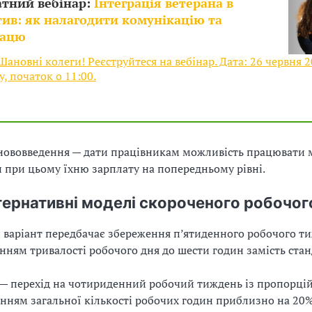
атний вебінар:
Інтеграція ветерана в
ив: як налагодити комунікацію та
рацю
ановні колеги! Реєструйтеся на вебінар. Дата: 26 червня 
у, початок о 11:00.
нововведення — дати працівникам можливість працювати 
и при цьому їхню зарплату на попередньому рівні.
тернативні моделі скороченого робочог
варіант передбачає збереження п’ятиденного робочого ти
ням тривалості робочого дня до шести годин замість ста
— перехід на чотириденний робочий тиждень із пропорц
нням загальної кількості робочих годин приблизно на 20%