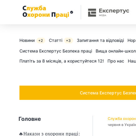
Ч
и
п
о
Новини
Статті
Запитання та відповіді
Нор
+2
+3
т
Cистема Експертус Безпека праці
Вища онлайн-школ
Платіть за 8 місяців, а користуйтеся 12!
Про нас
Наш
р
і
б
Система Експертус Безпека
н
о
Головне
Служба охорон
в
червня в Україн
🔥Накази з охорони праці: