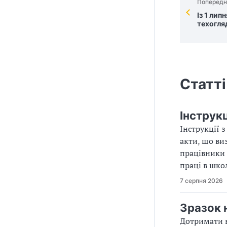
Попередн
Із 1 лип
техогля
Статті
Інструкц
Інструкції 
акти, що ви
працівники 
праці в шко
7 серпня 2026
Зразок 
Дотримати в