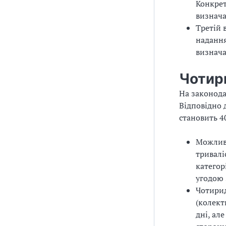
Конкрет
з
визнача
Третій 
а
надання
ц
визнача
і
Чотир
ї
На законода
Відповідно 
становить 4
Можливі
тривалі
категорі
угодою 
Чотири
(колект
дні, ал