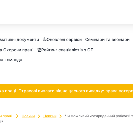
мативні документи
👍Оновлені сервіси
Семінари та вебінари
а Охорони праці
🏆Рейтинг спеціалістів з ОП
а команда
 праці. Страхові виплати від нещасного випадку: права потерп
и праці
Новини
Новини
Чи можливий чотириденний робочий 
і?