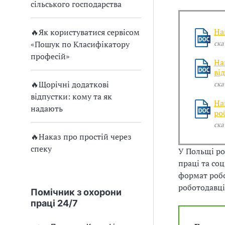
и
сільського господарства
С
На
🔥Як користуватися сервісом
У
«Пошук по Класифікатору
ска
О
професій»
На
ві
П
🔥Щорічні додаткові
ска
у
відпустки: кому та як
На
надають
ро
б
ска
л
🔥Наказ про простій через
спеку
У Польщі ро
а
праці та со
формат робо
г
роботодавці
Помічник з охорони
о
праці 24/7
д