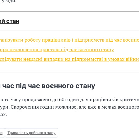
 угоди.
ий стан
анізувати роботу працівників і підприємств під час воєнно
про оголошення простою пiд час воєнного стану
слідувати нещасні випадки на підприємстві в умовах війни
 час під час воєнного стану
ого часу продовжено до 60 годин для працівників критич
ури. Скорочення годин можливе, але вже в межах воєнного
ах.
ни
Тривалість робочого часу