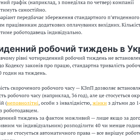
ний графік (наприклад, з понеділка по четвер) компанії
тимуть самостійно.
варіант передбачає збереження стандартного п’ятиденного
м працівникам додаткових оплачуваних вихідних. Кількіст
тиме роботодавець індивідуально.
иденний робочий тиждень в Укр
вчому рівні чотириденний робочий тиждень не встановле
до Кодексу законів про працю, стандартна тривалість робоч
0 годин на тиждень.
сть скороченого робочого часу — КЗпП дозволяє встанов
сть робочого часу (наприклад, 36 год), але це стосується ок
й (
неповнолітні
, особи з інвалідністю,
жінки
з дітьми до 14
з роботодавцем.
денний тиждень за фактом можливий — лише якщо за дог
ивним чи індивідуальним) розподілити 40 чи менше годин
е це не стосується автоматичного права — все вирішує робот