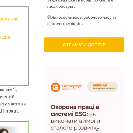
після обстрілу
🟡
Які особливості робочого часу та
 оплатою
відпочинку водіїв
о дня
ОТРИМАТИ ДОСТУП
а сім’ї,
рочений
кту частина
ї праці.