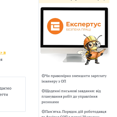
» в
ня
🟡
Чи правомірно зменшити зарплату
інженеру з ОП
ядаємо
🟡
Щоденні письмові завдання: від
егти
планування робіт до управління
ризиками
🟡
Пам'ятка. Порядок дій роботодавця
та фахівця СОП в перші 30 хвилин