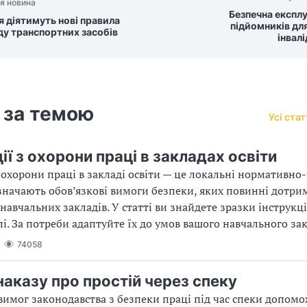
я новина
Безпечна експл
ня діятимуть нові правила
підйомників для
ду транспортних засобів
інвал
 за темою
Усі ста
ії з охорони праці в закладах освіти
з охорони праці в закладі освіти — це локальні нормативно
значають обов’язкові вимоги безпеки, яких повинні дотри
навчальних закладів. У статті ви знайдете зразки інструкц
лі. За потреби адаптуйте їх до умов вашого навчального за
74058
наказу про простій через спеку
имог законодавства з безпеки праці під час спеки допомо