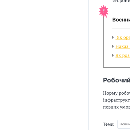
сторони
Воєнн
Як орг
Наказ 
Як роз
Робочий
Норму робоч
інфраструкт
певних умов
Теми:
Нови