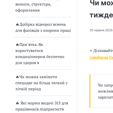
п
Чи мо
вимоги, структура,
р
оформлення
тижден
о
🔥Добірка відеороз'яснень
в
для фахівців з охорони праці
25 червня 2025
а
🔥Пам'ятка. Як
д
користуватися
⭐ Дізнавайт
кондиціонером безпечно
улюблені G
ж
для здоров'я
у
🔥Чи можна замінити
в
спецодяг на більш легкий у
Чи запр
літній період
а
можливі
зарплат
т
🔥 Які норми видачі ЗІЗ для
працівників підприємств