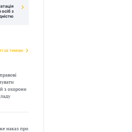
уатація
 осіб з
ідністю
тті за темою
-правові
мувати
ій з охорони
кладу
же наказ про