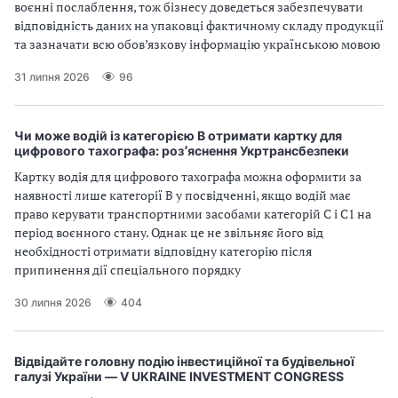
воєнні послаблення, тож бізнесу доведеться забезпечувати
і
відповідність даних на упаковці фактичному складу продукції
та зазначати всю обов’язкову інформацію українською мовою
й
31 липня 2026
96
н
і
Чи може водій із категорією В отримати картку для
цифрового тахографа: роз՚яснення Укртрансбезпеки
й
Картку водія для цифрового тахографа можна оформити за
наявності лише категорії B у посвідченні, якщо водій має
о
право керувати транспортними засобами категорій C і C1 на
період воєнного стану. Однак це не звільняє його від
р
необхідності отримати відповідну категорію після
припинення дії спеціального порядку
г
30 липня 2026
404
а
н
Відвідайте головну подію інвестиційної та будівельної
галузі України — V UKRAINE INVESTMENT CONGRESS
і