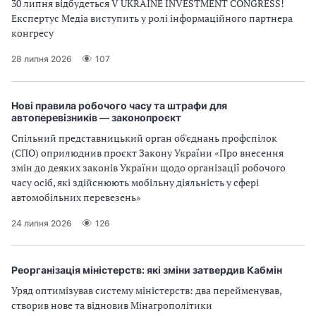
30 липня відбудеться V UKRAINE INVESTMENT CONGRESS!
з
Експертус Медіа виступить у ролі інформаційного партнера
конгресу
а
28 липня 2026
107
ц
і
Нові правила робочого часу та штрафи для
автоперевізників — законопроєкт
ї
Спільний представницький орган об'єднань профспілок
(СПО) оприлюднив проєкт Закону України «Про внесення
змін до деяких законів України щодо організації робочого
часу осіб, які здійснюють мобільну діяльність у сфері
автомобільних перевезень»
24 липня 2026
126
Реорганізація міністерств: які зміни затвердив Кабмін
Уряд оптимізував систему міністерств: два перейменував,
створив нове та відновив Мінагрополітики