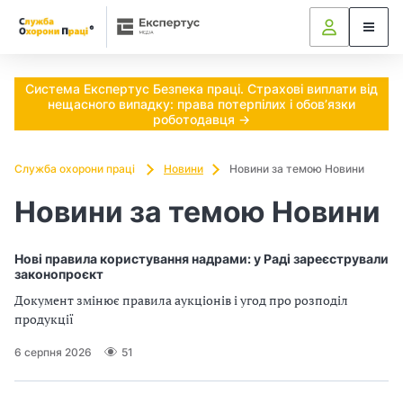
Ч
и
п
Система Експертус Безпека праці. Страхові виплати від
нещасного випадку: права потерпілих і обов’язки
о
роботодавця →
т
Служба охорони праці
Новини
Новини за темою Новини
р
Новини за темою Новини
і
Нові правила користування надрами: у Раді зареєстрували
б
законопроєкт
н
Документ змінює правила аукціонів і угод про розподіл
продукції
о
6 серпня 2026
51
в