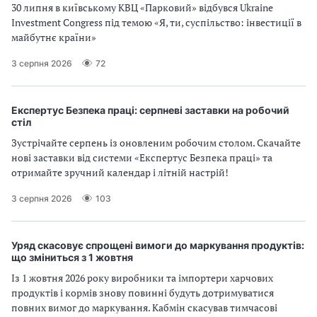
и
30 липня в київському КВЦ «Парковий» відбувся Ukraine
Investment Congress під темою «Я, ти, суспільство: інвестиції в
С
майбутнє країни»
У
3 серпня 2026
72
О
П
Експертус Безпека праці: серпневі заставки на робочий
стіл
у
Зустрічайте серпень із оновленим робочим столом. Скачайте
нові заставки від системи «Експертус Безпека праці» та
б
отримайте зручний календар і літній настрій!
л
3 серпня 2026
103
а
Уряд скасовує спрощені вимоги до маркування продуктів:
г
що зміниться з 1 жовтня
Із 1 жовтня 2026 року виробники та імпортери харчових
о
продуктів і кормів знову повинні будуть дотримуватися
повних вимог до маркування. Кабмін скасував тимчасові
д