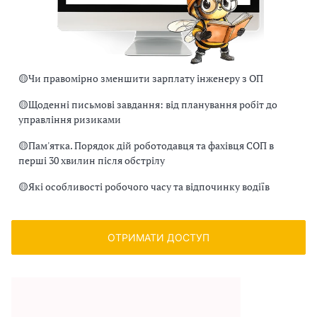
🟡
Чи правомірно зменшити зарплату інженеру з ОП
🟡
Щоденні письмові завдання: від планування робіт до
управління ризиками
🟡
Пам'ятка. Порядок дій роботодавця та фахівця СОП в
перші 30 хвилин після обстрілу
🟡
Які особливості робочого часу та відпочинку водіїв
ОТРИМАТИ ДОСТУП