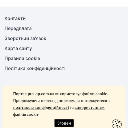
Контакти
Передплата
Зворотний зв'язок
Карта сайту
Правила cookie
Політика конфіденційності
© Служба охорони праці, 2026. Усі права захищено
Портал pro-op.com.ua використовує файли cookie.
Повне або часткове копіювання будь-яких матеріалів сайту,
цитування, публікація їх анотованих оглядів допускаються лише за
Продовжуючи перегляд порталу, ви погоджуєтеся з
письмового дозволу редакції сайту Служба охорони праці
політикою конфіденційності
та
використанням
файлів cookie
Ми в соцмережах
Згоден