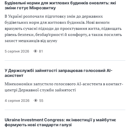
п
Будівельні норми для житлових будинків оновлять: які
зміни готує Мінрозвитку
р
В Україні розпочали підготовку змін до державних
будівельних норм для житлових будинків. Нові вимоги
о
врахують сучасні підходи до проєктування житла, підвищать
рівень безпеки, безбар’єрності й комфорту, а також посилять
в
захист мешканців від шуму
а
5 серпня 2026
81
д
ж
У Держслужбі зайнятості запрацював голосовий AI-
асистент
у
Мінекономіки запустило голосового AI-асистента в контакт-
центрі Державної служби зайнятості
в
4 серпня 2026
55
а
т
Ukraine Investment Congress: як інвестиції у майбутнє
формують нові стандарти галузі