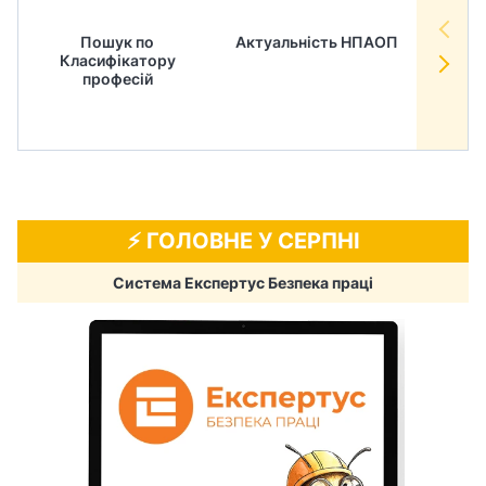
Пошук по
Актуальність НПАОП
Норм
Класифікатору
в
професій
⚡️ ГОЛОВНЕ У СЕРПНІ
Система Експертус Безпека праці