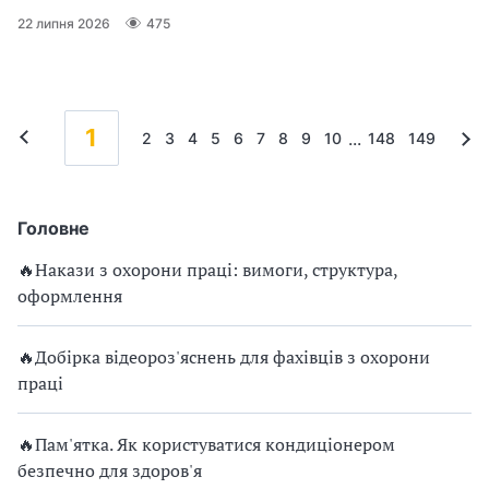
22 липня 2026
475
1
...
2
3
4
5
6
7
8
9
10
148
149
Головне
🔥Накази з охорони праці: вимоги, структура,
оформлення
🔥Добірка відеороз'яснень для фахівців з охорони
праці
🔥Пам'ятка. Як користуватися кондиціонером
безпечно для здоров'я