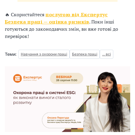
з
🔥 Скористайтеся
послугою від Експертус
а
Безпека праці — оцінка ризиків
. Поки інші
готуються до законодавчих змін, ви вже готові до
ц
перевірок!
і
ї
Теми:
Навчання з охорони праці
Безпека праці
... всі