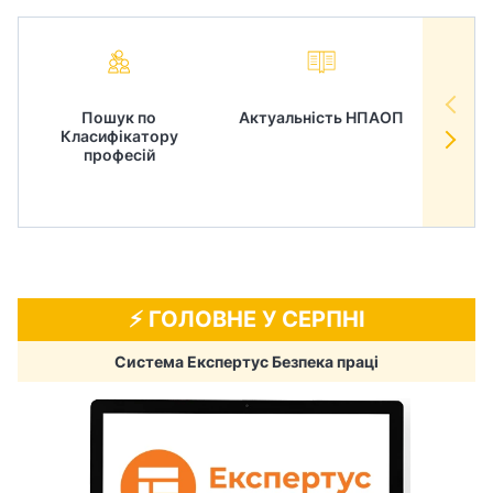
Пошук по
Актуальність НПАОП
Норм
Класифікатору
в
професій
⚡️ ГОЛОВНЕ У СЕРПНІ
Система Експертус Безпека праці