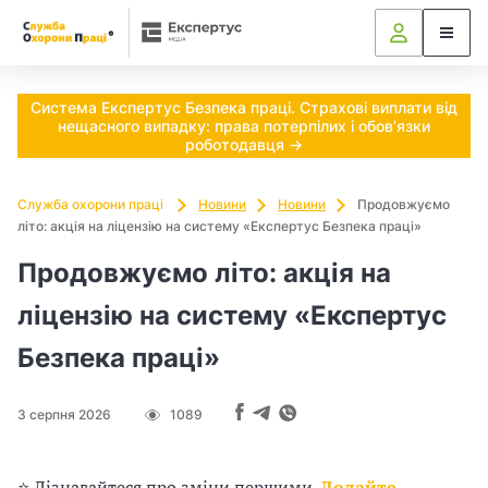
Ч
и
п
Система Експертус Безпека праці. Страхові виплати від
нещасного випадку: права потерпілих і обов’язки
о
роботодавця →
т
Служба охорони праці
Новини
Новини
Продовжуємо
літо: акція на ліцензію на систему «Експертус Безпека праці»
р
Продовжуємо літо: акція на
і
ліцензію на систему «Експертус
б
Безпека праці»
н
о
3 серпня 2026
1089
в
⭐ Дізнавайтеся про зміни першими.
Додайте