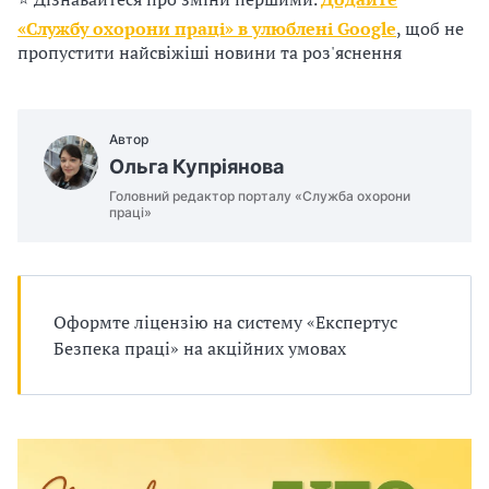
п
«Службу охорони праці» в улюблені Google
, щоб не
р
пропустити найсвіжіші новини та роз'яснення
о
в
Автор
Ольга Купріянова
а
Головний редактор порталу «Служба охорони
праці»
д
ж
у
Оформте ліцензію на систему «Експертус
Безпека праці» на акційних умовах
в
а
т