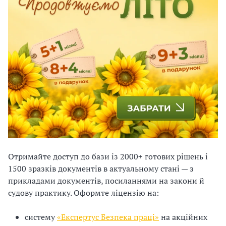
и
С
У
О
П
у
б
л
Отримайте доступ до бази із 2000+ готових рішень і
а
1500 зразків документів в актуальному стані — з
г
прикладами документів, посиланнями на закони й
судову практику. Оформте ліцензію на:
о
систему
«Експертус Безпека праці»
на акційних
д