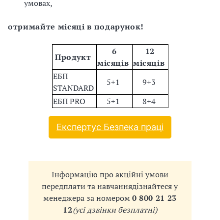
умовах,
і
отримайте місяці в подарунок!
й
6
12
н
Продукт
місяців
місяців
і
ЕБП
5+1
9+3
STANDARD
й
ЕБП PRO
5+1
8+4
о
Експертус Безпека праці
р
г
а
Інформацію про акційні умови
передплати та навчання
дізнайтеся у
н
менеджера за номером
0 800 21 23
12
(усі дзвінки безплатні)
і