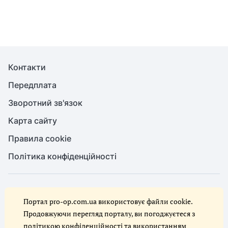
Контакти
Передплата
Зворотний зв'язок
Карта сайту
Правила cookie
Політика конфіденційності
© Служба охорони праці, 2026. Усі права захищено
Портал pro-op.com.ua використовує файли cookie.
Повне або часткове копіювання будь-яких матеріалів сайту,
цитування, публікація їх анотованих оглядів допускаються лише за
Продовжуючи перегляд порталу, ви погоджуєтеся з
письмового дозволу редакції сайту Служба охорони праці
політикою конфіденційності
та
використанням