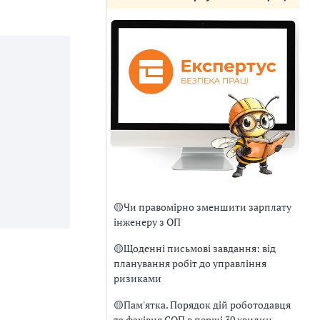
🟡
Чи правомірно зменшити зарплату
інженеру з ОП
🟡
Щоденні письмові завдання: від
планування робіт до управління
ризиками
🟡
Пам'ятка. Порядок дій роботодавця
та фахівця СОП в перші 30 хвилин