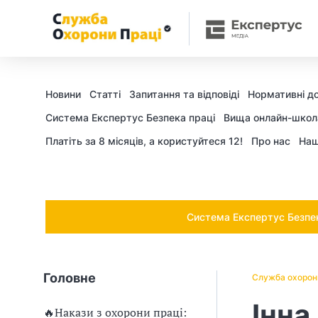
Ч
и
п
о
Новини
Статті
Запитання та відповіді
Нормативні д
т
Cистема Експертус Безпека праці
Вища онлайн-школ
Платіть за 8 місяців, а користуйтеся 12!
Про нас
Наш
р
і
б
Система Експертус Безпека
н
о
Головне
Служба охорон
в
Інна
🔥Накази з охорони праці: