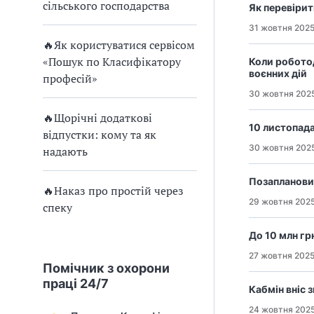
и
сільського господарства
Як перевірит
С
31 жовтня 202
🔥Як користуватися сервісом
У
«Пошук по Класифікатору
Коли роботод
воєнних дій
О
професій»
30 жовтня 202
П
🔥Щорічні додаткові
10 листопада
у
відпустки: кому та як
30 жовтня 202
надають
б
Позаплановий
л
🔥Наказ про простій через
29 жовтня 202
спеку
а
До 10 млн гр
г
27 жовтня 202
Помічник з охорони
о
праці 24/7
Кабмін вніс 
д
24 жовтня 202