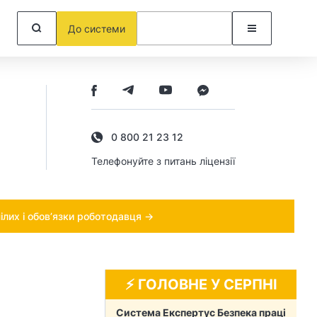
До системи
0 800 21 23 12
Телефонуйте з питань ліцензії
ілих і обов’язки роботодавця →
⚡️ ГОЛОВНЕ У СЕРПНІ
Система Експертус Безпека праці