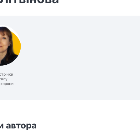
стрічки
талу
охорони
и автора