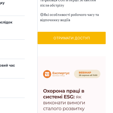
дку
після обстрілу
🟡
Які особливості робочого часу та
відпочинку водіїв
аслідок
ОТРИМАТИ ДОСТУП
овий час