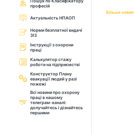
Пошук по Класифікатору
професій
і
Більше новин
Актуальність НПАОП
й
Норми безплатної видачі
н
ЗІЗ
і
Інструкції з охорони
праці
й
Калькулятор стажу
роботи на підприємстві
о
Конструктор Плану
р
евакуації людей у разi
пожежі
г
Всі новини про охорону
праці в нашому
а
телеграм-каналі:
долучайтесь і дізнайтесь
першими
н
і