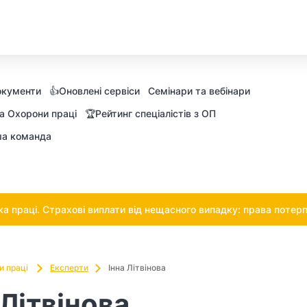
окументи
👍Оновлені сервіси
Семінари та вебінари
а Охорони праці
🏆Рейтинг спеціалістів з ОП
а команда
 праці. Страхові виплати від нещасного випадку: права потерп
и праці
Експерти
Інна Літвінова
 Літвінова