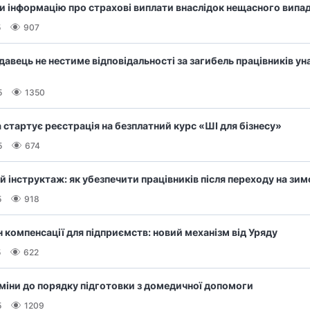
и інформацію про страхові виплати внаслідок нещасного випа
5
907
авець не нестиме відповідальності за загибель працівників ун
5
1350
 стартує реєстрація на безплатний курс «ШІ для бізнесу»
5
674
 інструктаж: як убезпечити працівників після переходу на зим
5
918
н компенсації для підприємств: новий механізм від Уряду
5
622
зміни до порядку підготовки з домедичної допомоги
5
1209