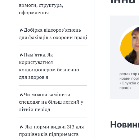
п
вимоги, структура,
р
оформлення
о
🔥Добірка відеороз'яснень
в
для фахівців з охорони праці
а
🔥Пам'ятка. Як
д
користуватися
кондиціонером безпечно
ж
редактор 
для здоров'я
новин пор
«Служба 
у
праці»
🔥Чи можна замінити
в
спецодяг на більш легкий у
літній період
а
Новин
т
🔥 Які норми видачі ЗІЗ для
працівників підприємств