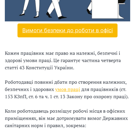
и
С
У
Вимоги безпеки до роботи в офісі
О
П
Кожен працівник має право на належні, безпечні і
у
здорові умови праці. Це гарантує частина четверта
статті 43 Конституції України.
б
Роботодавці повинні дбати про створення належних,
л
безпечних і здорових
умов праці
для працівників (ст.
а
153 КЗпП, ст. 6 та ч. 1 ст. 13 Закону про охорону праці).
г
Коли роботодавець розміщує робочі місця в офісних
приміщеннях, він має дотримувати вимог Державних
о
санітарних норм і правил, зокрема:
д