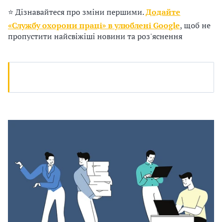
п
⭐ Дізнавайтеся про зміни першими.
Додайте
р
«Службу охорони праці» в улюблені Google
, щоб не
пропустити найсвіжіші новини та роз'яснення
о
в
а
д
ж
у
в
а
т