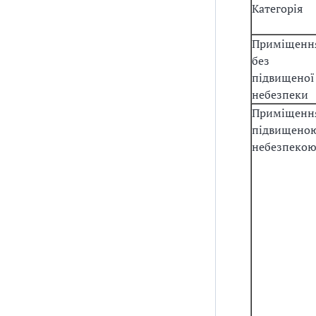
Категорія
Приміщенн
без
підвищеної
небезпеки
Приміщення
підвищено
небезпеко