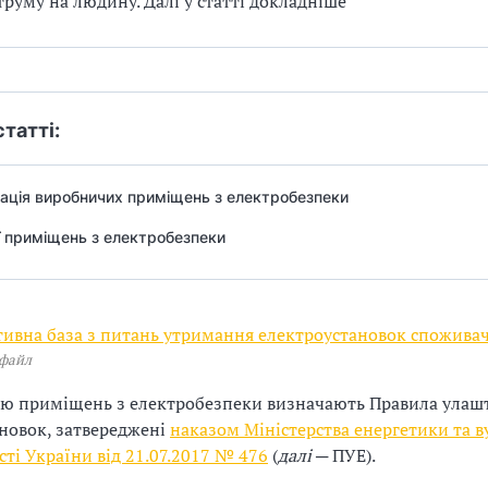
труму на людину. Далі у статті докладніше
статті:
ація виробничих приміщень з електробезпеки
ї приміщень з електробезпеки
ивна база з питань утримання електроустановок споживач
 файл
ію приміщень з електробезпеки визначають Правила улаш
новок, затвереджені
наказом Міністерства енергетики та в
ті України від 21.07.2017 № 476
(
далі
─ ПУЕ).