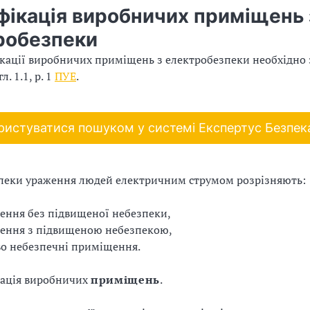
фікація виробничих приміщень 
робезпеки
кації виробничих приміщень з електробезпеки необхідно 
гл. 1.1, р. 1
ПУЕ
.
ристуватися пошуком у системі Експертус Безпека
пеки ураження людей електричним струмом розрізняють:
ння без підвищеної небезпеки,
ення з підвищеною небезпекою,
о небезпечні приміщення.
кація виробничих
приміщень
.