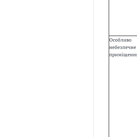
Особливо
небезпечне
приміщенн