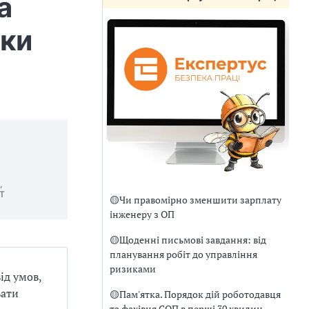
а
еки
,
СТ
🟡
Чи правомірно зменшити зарплату
інженеру з ОП
🟡
Щоденні письмові завдання: від
планування робіт до управління
ризиками
ід умов,
вати
🟡
Пам'ятка. Порядок дій роботодавця
та фахівця СОП в перші 30 хвилин