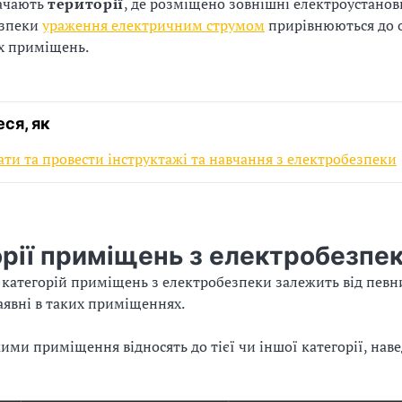
ачають
території
, де розміщено зовнішні електроустановк
езпеки
ураження електричним струмом
прирівнюються до 
х приміщень.
ся, як
ати та провести інструктажі та навчання з електробезпеки
орії приміщень з електробезпе
категорій приміщень з електробезпеки залежить від певни
явні в таких приміщеннях.
кими приміщення відносять до тієї чи іншої категорії, нав