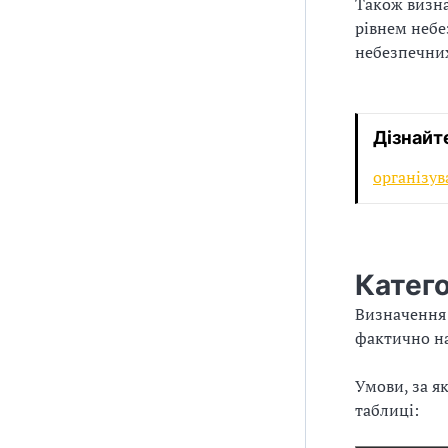
Також визн
з
рівнем неб
небезпечни
а
ц
і
Дізнайте
ї
організув
Катег
Визначення 
фактично на
Умови, за я
таблиці: