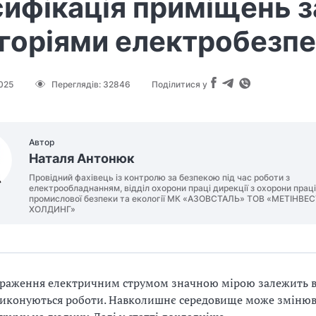
ифікація приміщень з
горіями електробезп
025
Переглядів:
32846
Поділитися у
Автор
Наталя Антонюк
Провідний фахівець із контролю за безпекою під час роботи з
електрообладнанням, відділ охорони праці дирекції з охорони праці
промислової безпеки та екології МК «АЗОВСТАЛЬ» ТОВ «МЕТІНВЕ
ХОЛДИНГ»
раження електричним струмом значною мірою залежить в
виконуються роботи. Навколишнє середовище може зміню