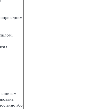
я
мопровідним
пилом.
га:
д впливом
інювань
постійно або