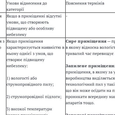
Умови віднесення до
Пояснення термінів
категорії
я
Якщо в приміщенні відсутні
-
умови, що створюють
підвищену або особливу
небезпеку
 з
Якщо приміщення
Сире приміщення
─ п
ю
характеризується наявністю в
в якому відносна вологіс
ю
ньому однієї з умов, що
тривалий час перевищує 
створює підвищену
небезпеку:
Запилене приміщенн
приміщення, в якому за
1) вологості або
виробництва виділяється
струмопровідного пилу;
технологічний пил у такі
що він може осідати на п
2) струмопровідної підлоги;
проникати всередину ма
апаратів тощо.
3) високої температури