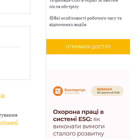
після обстрілу
🟡
Які особливості робочого часу та
відпочинку водіїв
ОТРИМАТИ ДОСТУП
ів
тування
угільної