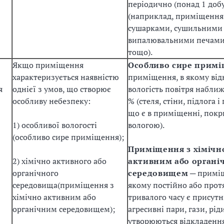
періодично (понад 1 добу
(наприклад, приміщення 
сушарками, сушильними 
випалювальними печами,
тощо).
Якщо приміщення
Особливо сире прим
характеризується наявністю
приміщення, в якому від
я
однієї з умов, що створює
вологість повітря наближ
особливу небезпеку:
% (стеля, стіни, підлога 
що є в приміщенні, покр
1) особливої вологості
вологою).
(особливо сире приміщення);
Приміщення з хімічн
2) хімічно активного або
активним або органі
органічного
середовищем
─ приміщ
середовища(приміщення з
якому постійно або прот
хімічно активним або
тривалого часу є присут
органічним середовищем);
агресивні пари, гази, рід
утворюються відкладення