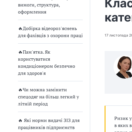
Клас
п
в
вимоги, структура,
а
р
оформлення
кате
т
и
о
т
🔥Добірка відеороз'яснень
а
в
для фахівців з охорони праці
17 листопада 2
п
р
а
🔥Пам'ятка. Як
о
в
д
користуватися
е
кондиціонером безпечно
ж
с
для здоров'я
т
у
и
і
🔥Чи можна замінити
в
н
спецодяг на більш легкий у
с
літній період
а
т
р
т
Ризик у
🔥 Які норми видачі ЗІЗ для
у
в яких 
к
працівників підприємств