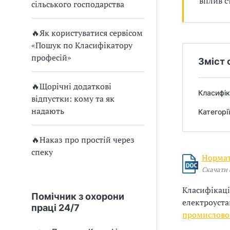
и
вплив с
т
сільського господарства
а
С
ж
🔥Як користуватися сервісом
і
У
т
«Пошук по Класифікатору
а
О
професій»
Зміст 
н
а
П
🔥Щорічні додаткові
в
Класифік
у
ч
відпустки: кому та як
а
надають
Категорі
б
н
н
л
🔥Наказ про простій через
я
спеку
з
Нормат
а
е
Скачати
л
г
е
Класифікац
к
Помічник з охорони
о
електроуста
т
праці 24/7
промисловос
р
д
о