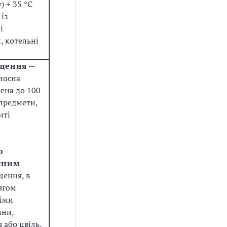
) + 35 °С
із
і
 котельні
іщення
─
носна
ена до 100
і предмети,
иті
о
чним
ення, в
ягом
німи
ини,
 або цвіль,