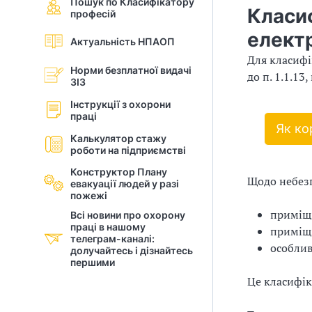
Пошук по Класифікатору
б
Класи
професій
і
е
елект
з
Актуальність НПАОП
й
п
Для класифі
е
Норми безплатної видачі
н
до п. 1.1.13, 
ЗІЗ
к
и
і
Інструкції з охорони
праці
й
Як ко
Д
Калькулятор стажу
роботи на підприємстві
о
Конструктор Плану
Щодо небез
р
евакуації людей у разi
пожежі
г
приміще
Всі новини про охорону
праці в нашому
приміщ
а
телеграм-каналі:
особлив
долучайтесь і дізнайтесь
першими
н
Це класифі
і