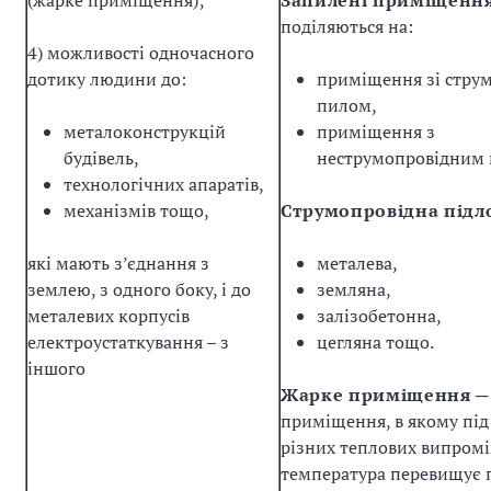
(жарке приміщення);
Запилені приміщенн
поділяються на:
4) можливості одночасного
дотику людини до:
приміщення зі стру
пилом,
металоконструкцій
приміщення з
будівель,
неструмопровідним 
технологічних апаратів,
механізмів тощо,
Струмопровідна підло
які мають з’єднання з
металева,
землею, з одного боку, і до
земляна,
металевих корпусів
залізобетонна,
електроустаткування – з
цегляна тощо.
іншого
Жарке приміщення
─
приміщення, в якому пі
різних теплових випром
температура перевищує 