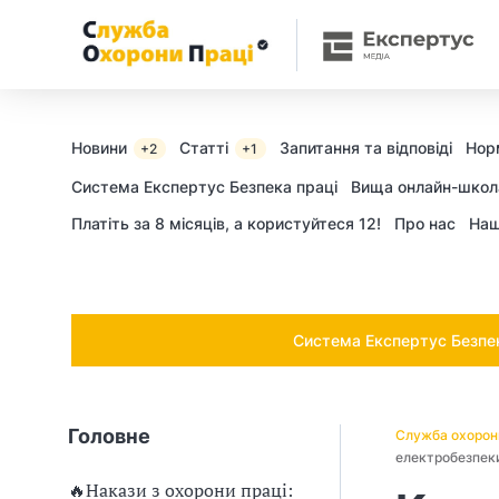
Ч
Д
и
і
з
п
н
а
й
о
Новини
Статті
Запитання та відповіді
Нор
+2
+1
т
е
т
Cистема Експертус Безпека праці
Вища онлайн-школ
с
я
Платіть за 8 місяців, а користуйтеся 12!
Про нас
Наш
р
,
я
і
к
б
о
Система Експертус Безпека
р
н
г
а
о
н
Головне
Служба охорон
і
в
електробезпек
з
у
🔥Накази з охорони праці: