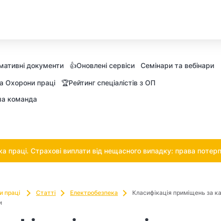
мативні документи
👍Оновлені сервіси
Семінари та вебінари
а Охорони праці
🏆Рейтинг спеціалістів з ОП
а команда
 праці. Страхові виплати від нещасного випадку: права потерп
и праці
Статті
Електробезпека
Класифікація приміщень за к
и