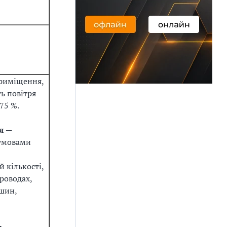
риміщення,
ть повітря
75 %.
я
─
 умовами
й кількості,
роводах,
шин,