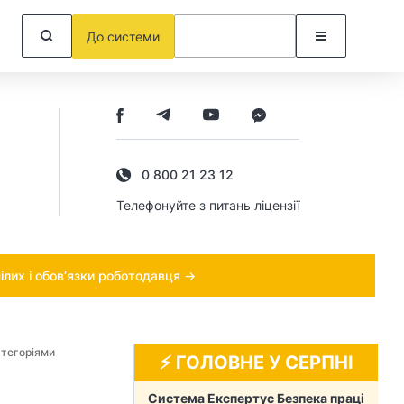
До системи
0 800 21 23 12
Телефонуйте з питань ліцензії
ілих і обов’язки роботодавця →
атегоріями
⚡️ ГОЛОВНЕ У СЕРПНІ
Система Експертус Безпека праці