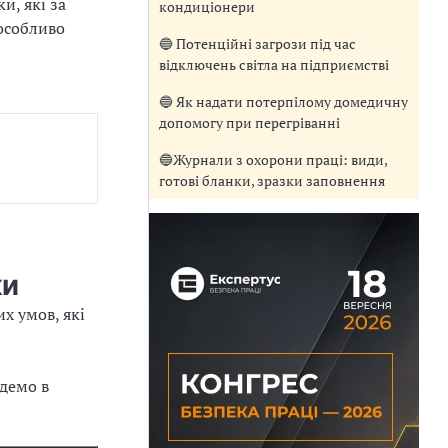
и, які за
кондиціонери
особливо
🔵 Потенційні загрози під час
відключень світла на підприємстві
🔵 Як надати потерпілому домедичну
допомогу при перегріванні
🔵Журнали з охорони праці: види,
готові бланки, зразки заповнення
ки
х умов, які
едемо в