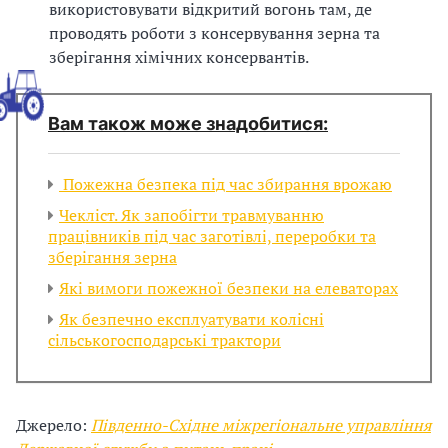
використовувати відкритий вогонь там, де
з
проводять роботи з консервування зерна та
зберігання хімічних консервантів.
а
ц
Вам також може знадобитися:
і
ї
Пожежна безпека під час збирання врожаю
Чекліст. Як запобігти травмуванню
працівників під час заготівлі, переробки та
зберігання зерна
Які вимоги пожежної безпеки на елеваторах
Як безпечно експлуатувати колісні
сільськогосподарські трактори
Джерело:
Південно-Східне міжрегіональне управління