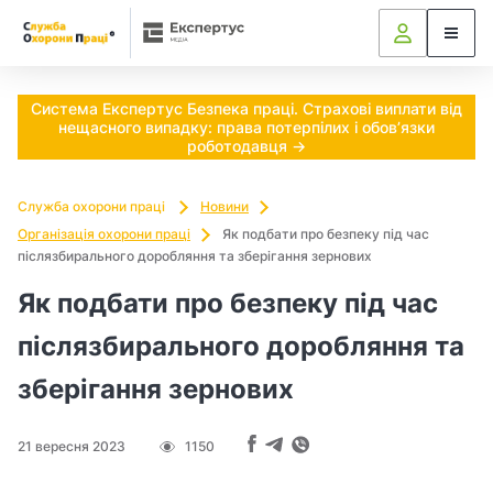
Ч
и
п
Система Експертус Безпека праці. Страхові виплати від
нещасного випадку: права потерпілих і обов’язки
о
роботодавця →
т
Служба охорони праці
Новини
р
Організація охорони праці
Як подбати про безпеку під час
післязбирального доробляння та зберігання зернових
і
Як подбати про безпеку під час
б
післязбирального доробляння та
н
зберігання зернових
о
21 вересня 2023
1150
в