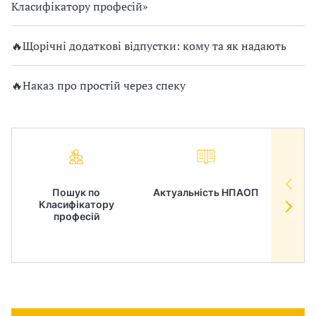
Класифікатору професій»
🔥Щорічні додаткові відпустки: кому та як надають
🔥Наказ про простій через спеку
Пошук по
Актуальність НПАОП
Норм
Класифікатору
в
професій