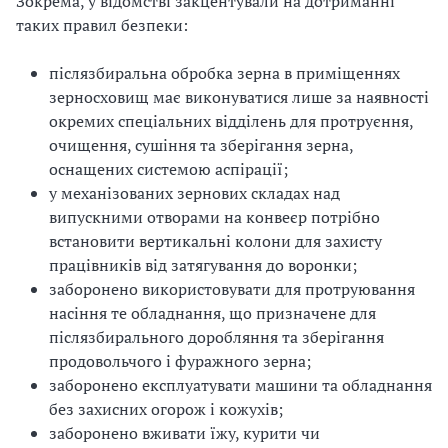
Зокрема, у відомстві закцентували на дотриманні
таких правил безпеки:
і
й
післязбиральна обробка зерна в приміщеннях
зерносховищ має виконуватися лише за наявності
н
окремих спеціальних відділень для протруєння,
очищення, сушіння та зберігання зерна,
і
оснащених системою аспірації;
й
у механізованих зернових складах над
випускними отворами на конвеєр потрібно
о
встановити вертикальні колони для захисту
працівників від затягування до воронки;
р
заборонено використовувати для протруювання
г
насіння те обладнання, що призначене для
післязбирального доробляння та зберігання
а
продовольчого і фуражного зерна;
заборонено експлуатувати машини та обладнання
н
без захисних огорож і кожухів;
і
заборонено вживати їжу, курити чи