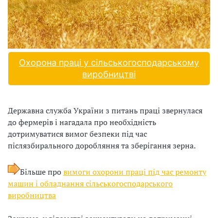
и
С
У
О
Охорона праці у сільськогосподарському
виробництві
П
у
Державна служба України з питань праці звернулася
б
до фермерів і нагадала про необхідність
дотримуватися вимог безпеки під час
л
післязбирального доробляння та зберігання зерна.
а
Більше про
вимоги охорони праці під час ремонту
г
машин і обладнання сільськогосподарського
о
виробництва
д