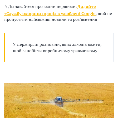
п
⭐ Дізнавайтеся про зміни першими.
Додайте
р
«Службу охорони праці» в улюблені Google
, щоб не
пропустити найсвіжіші новини та роз'яснення
о
в
а
У Держпраці розповіли, яких заходів вжити,
щоб запобігти виробничому травматизму
д
ж
у
в
а
т