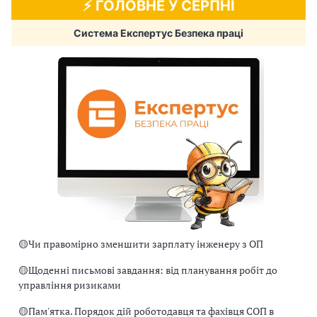
⚡️ ГОЛОВНЕ У СЕРПНІ
Система Експертус Безпека праці
🟡
Чи правомірно зменшити зарплату інженеру з ОП
🟡
Щоденні письмові завдання: від планування робіт до
управління ризиками
🟡
Пам'ятка. Порядок дій роботодавця та фахівця СОП в