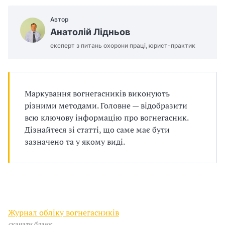
п
Автор
р
Анатолій Лідньов
о
експерт з питань охорони праці, юрист-практик
в
а
Маркування вогнегасників виконують
д
різними методами. Головне — відобразити
всю ключову інформацію про вогнегасник.
ж
Дізнайтеся зі статті, що саме має бути
зазначено та у якому виді.
у
в
а
т
Журнал обліку вогнегасників
скачати бланк