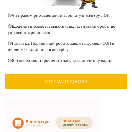
🟡
Чи правомірно зменшити зарплату інженеру з ОП
🟡
Щоденні письмові завдання: від планування робіт до
управління ризиками
🟡
Пам'ятка. Порядок дій роботодавця та фахівця СОП в
перші 30 хвилин після обстрілу
🟡
Які особливості робочого часу та відпочинку водіїв
ОТРИМАТИ ДОСТУП