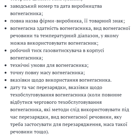
заводський номер та дата виробництва
з
вогнегасника;
а
повна назва фірми-виробника, її товарний знак;
вогнегасна здатність вогнегасника, вид вогнегасної
ц
речовини та температурний діапазон, у якому
можна використовувати вогнегасник;
і
робочий тиск газовитискувача в корпусі
ї
вогнегасника;
технічні умови для вогнегасника;
точну повну масу вогнегасника;
вказівки щодо використання вогнегасника.
дату та час перезарядки, вказівки щодо
техобслуговування вогнегасника (коли повинне
відбутися чергового техобслуговування
вогнегасника, які методи слід використовувати під
час перезарядки, вид вогнегасної речовини, яку
треба застосувати для перезарядження, маса такої
речовини тощо).