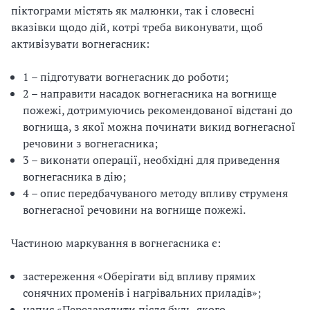
піктограми містять як малюнки, так і словесні
вказівки щодо дій, котрі треба виконувати, щоб
активізувати вогнегасник:
1 – підготувати вогнегасник до роботи;
2 – направити насадок вогнегасника на вогнище
пожежі, дотримуючись рекомендованої відстані до
вогнища, з якої можна починати викид вогнегасної
речовини з вогнегасника;
3 – виконати операції, необхідні для приведення
вогнегасника в дію;
4 – опис передбачуваного методу впливу струменя
вогнегасної речовини на вогнище пожежі.
Частиною маркування в вогнегасника є:
застереження «Оберігати від впливу прямих
сонячних променів і нагрівальних приладів»;
напис «Перезарядити після будь-якого