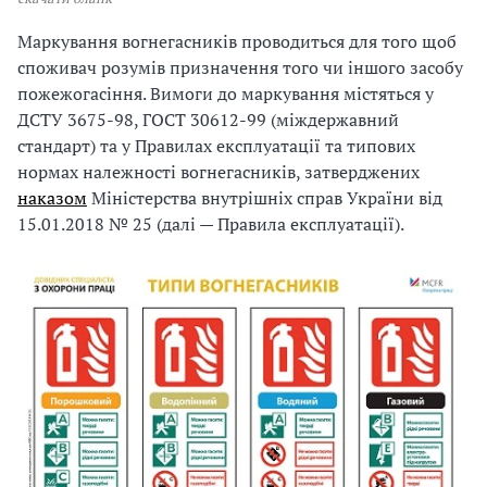
и
С
Маркування вогнегасників проводиться для того щоб
споживач розумів призначення того чи іншого засобу
У
пожежогасіння. Вимоги до маркування містяться у
ДСТУ 3675-98, ГОСТ 30612-99 (міждержавний
О
стандарт) та у Правилах експлуатації та типових
П
нормах належності вогнегасників, затверджених
наказом
Міністерства внутрішніх справ України від
у
15.01.2018 № 25 (далі — Правила експлуатації).
б
л
а
г
о
д