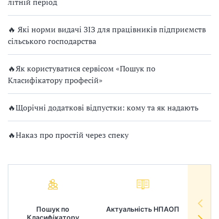
літній період
🔥 Які норми видачі ЗІЗ для працівників підприємств
сільського господарства
🔥Як користуватися сервісом «Пошук по
Класифікатору професій»
🔥Щорічні додаткові відпустки: кому та як надають
🔥Наказ про простій через спеку
Пошук по
Актуальність НПАОП
Норм
Класифікатору
в