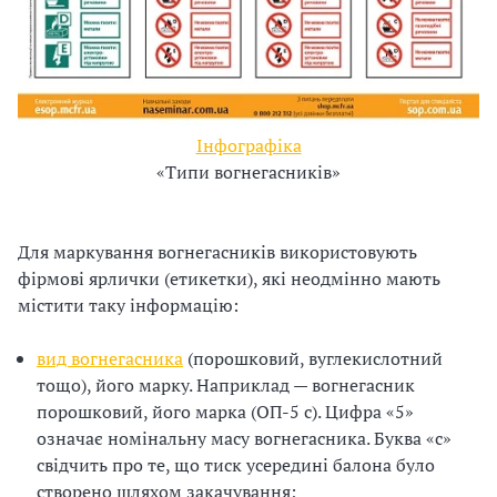
і
й
н
Інфографіка
і
«Типи вогнегасників»
й
Для маркування вогнегасників використовують
о
фірмові ярлички (етикетки), які неодмінно мають
р
містити таку інформацію:
г
вид вогнегасника
(порошковий, вуглекислотний
тощо), його марку. Наприклад — вогнегасник
а
порошковий, його марка (ОП-5 с). Цифра «5»
н
означає номінальну масу вогнегасника. Буква «с»
свідчить про те, що тиск усередині балона було
і
створено шляхом закачування;