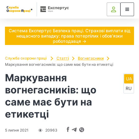
Ч
и
п
Система Експертус Безпека праці. Страхові виплати від
нещасного випадку: права потерпілих і обов’язки
о
роботодавця →
т
Служба охорони праці
Статті
Вогнегасники
Маркування вогнегасників: що саме має бути на етикетці
р
Маркування
і
UA
вогнегасників: що
RU
б
саме має бути на
н
етикетці
о
в
5 липня 2021
20963