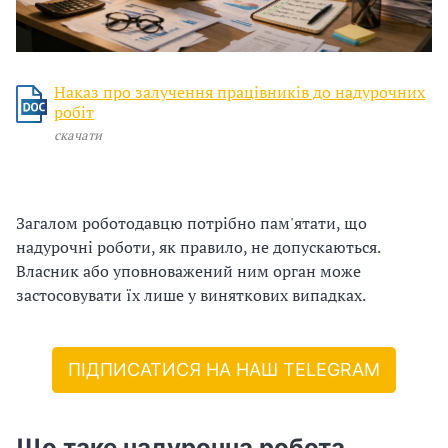
і
й
Наказ про залучення працівників до надурочних
н
робіт
скачати
і
й
Загалом роботодавцю потрібно пам'ятати, що
о
надурочні роботи, як правило, не допускаються.
р
Власник або уповноважений ним орган може
застосовувати їх лише у виняткових випадках.
г
а
ПІДПИСАТИСЯ НА НАШ TELEGRAM
н
і
Що таке надурочна робота