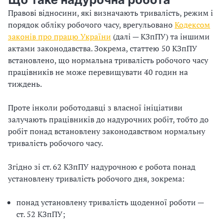
з
Правові відносини, які визначають тривалість, режим і
порядок обліку робочого часу, врегульовано
Кодексом
а
законів про працю України
(далі — КЗпПУ) та іншими
актами законодавства. Зокрема, статтею 50 КЗпПУ
ц
встановлено, що нормальна тривалість робочого часу
і
працівників не може перевищувати 40 годин на
тиждень.
ї
Проте інколи роботодавці з власної ініціативи
залучають працівників до надурочних робіт, тобто до
робіт понад встановлену законодавством нормальну
тривалість робочого часу.
Згідно зі ст. 62 КЗпПУ надурочною є робота понад
установлену тривалість робочого дня, зокрема:
понад установлену тривалість щоденної роботи —
ст. 52 КЗпПУ;