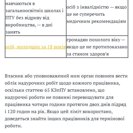
навчаються в
осіб з інвалідністю — якщо
загальноосвітніх школах і
це не суперечить
ПТУ без відриву від
медичним рекомендаціям
виробництва, — в дні
занять
громадян похилого віку —
осіб, молодших за 18 років
якщо це не протипоказано
за станом здоров’я
Власник або уповноважений ним орган повинен вести
облік надурочних робіт щодо кожного працівника,
оскільки статтею 65 КЗпПУ встановлено, що
надурочні роботи не повинні перевищувати для
працівника чотири години протягом двох днів підряд
і 120 годин на рік. Якщо цей ліміт використано,
доведеться знайти інших працівників для термінової
роботи.