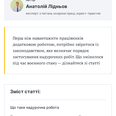
п
Анатолій Лідньов
р
експерт з питань охорони праці, юрист-практик
о
в
Перш ніж навантажити працівників
а
додатковою роботою, потрібно звіритися із
законодавством, яке визначає порядок
д
застосування надурочних робіт. Що змінилося
під час воєнного стану — дізнайтеся зі статті
ж
у
в
Зміст статті:
а
т
Що таке надурочна робота