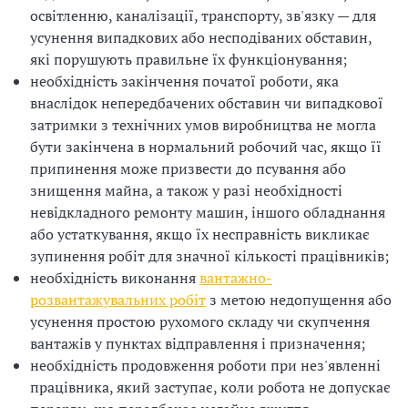
освітленню, каналізації, транспорту, зв'язку — для
усунення випадкових або несподіваних обставин,
які порушують правильне їх функціонування;
необхідність закінчення початої роботи, яка
внаслідок непередбачених обставин чи випадкової
затримки з технічних умов виробництва не могла
бути закінчена в нормальний робочий час, якщо її
припинення може призвести до псування або
знищення майна, а також у разі необхідності
невідкладного ремонту машин, іншого обладнання
або устаткування, якщо їх несправність викликає
зупинення робіт для значної кількості працівників;
необхідність виконання
вантажно-
розвантажувальних робіт
з метою недопущення або
усунення простою рухомого складу чи скупчення
вантажів у пунктах відправлення і призначення;
необхідність продовження роботи при нез'явленні
працівника, який заступає, коли робота не допускає