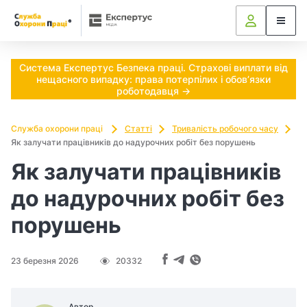
Ч
и
п
Система Експертус Безпека праці. Страхові виплати від
нещасного випадку: права потерпілих і обов’язки
о
роботодавця →
т
Служба охорони праці
Статті
Тривалість робочого часу
Як залучати працівників до надурочних робіт без порушень
р
Як залучати працівників
і
до надурочних робіт без
б
порушень
н
о
23 березня 2026
20332
в
Автор