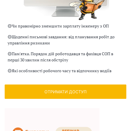
🟡
Чи правомірно зменшити зарплату інженеру з ОП
🟡
Щоденні письмові завдання: від планування робіт до
управління ризиками
🟡
Пам'ятка. Порядок дій роботодавця та фахівця СОП в
перші 30 хвилин після обстрілу
🟡
Які особливості робочого часу та відпочинку водіїв
ОТРИМАТИ ДОСТУП