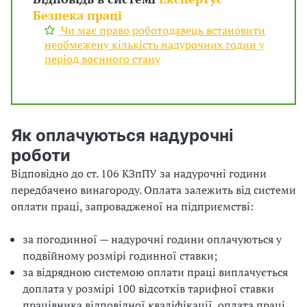
Безпека праці
Чи має право роботодавець встановити
необмежену кількість надурочних годин у
період воєнного стану
Як оплачуються надурочні
роботи
Відповідно до ст. 106 КЗпПУ за надурочні години
передбачено винагороду. Оплата залежить від системи
оплати праці, запровадженої на підприємстві:
за погодинної — надурочні години оплачуються у
подвійному розмірі годинної ставки;
за відрядною системою оплати праці виплачується
доплата у розмірі 100 відсотків тарифної ставки
працівника відповідної кваліфікації, оплата праці