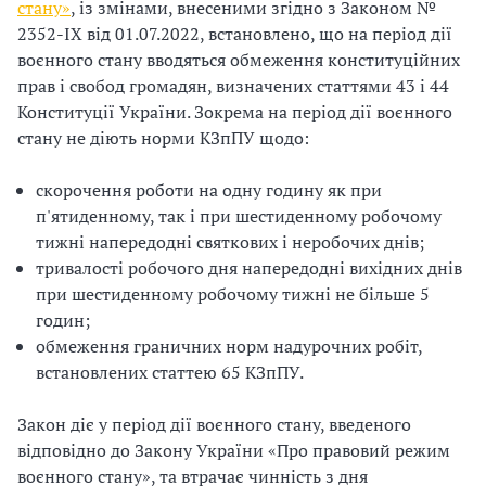
стану»
, із змінами, внесеними згідно з Законом №
2352-IX від 01.07.2022, встановлено, що на період дії
воєнного стану вводяться обмеження конституційних
прав і свобод громадян, визначених статтями 43 і 44
Конституції України. Зокрема на період дії воєнного
стану не діють норми КЗпПУ щодо:
скорочення роботи на одну годину як при
п'ятиденному, так і при шестиденному робочому
тижні напередодні святкових і неробочих днів;
тривалості робочого дня напередодні вихідних днів
при шестиденному робочому тижні не більше 5
годин;
обмеження граничних норм надурочних робіт,
встановлених статтею 65 КЗпПУ.
Закон діє у період дії воєнного стану, введеного
відповідно до Закону України «Про правовий режим
воєнного стану», та втрачає чинність з дня