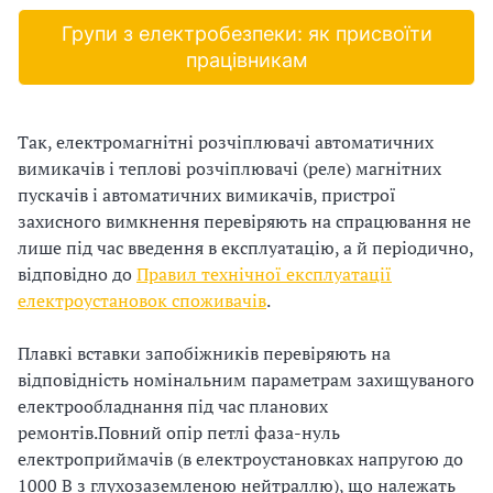
и
Групи з електробезпеки: як присвоїти
С
працівникам
У
О
Так, електромагнітні розчіплювачі автоматичних
вимикачів і теплові розчіплювачі (реле) магнітних
П
пускачів і автоматичних вимикачів, пристрої
у
захисного вимкнення перевіряють на спрацювання не
лише під час введення в експлуатацію, а й періодично,
б
відповідно до
Правил технічної експлуатації
електроустановок споживачів
.
л
а
Плавкі вставки запобіжників перевіряють на
відповідність номінальним параметрам захищуваного
г
електрообладнання під час планових
ремонтів.
Повний опір петлі фаза-нуль
о
електроприймачів (в електроустановках напругою до
д
1000 В з глухозаземленою нейтраллю), що належать