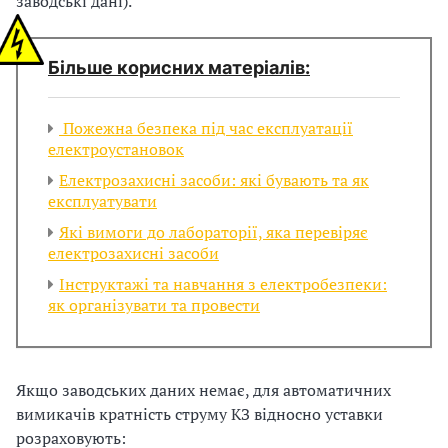
заводські дані).
з
а
Більше корисних матеріалів:
ц
Пожежна безпека під час експлуатації
і
електроустановок
Електрозахисні засоби: які бувають та як
ї
експлуатувати
Які вимоги до лабораторії, яка перевіряє
електрозахисні засоби
Інструктажі та навчання з електробезпеки:
як організувати та провести
Якщо заводських даних немає, для автоматичних
вимикачів кратність струму КЗ відносно уставки
розраховують: