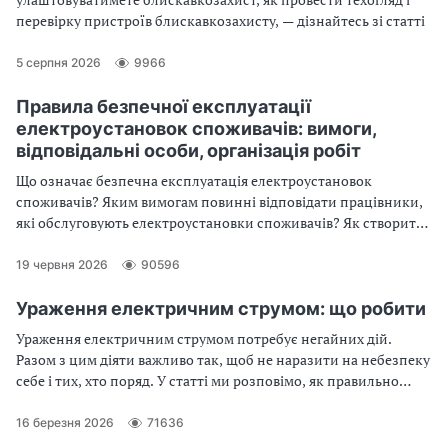
перевірку пристроїв блискавкозахисту, — дізнайтесь зі статті
5 серпня 2026
9966
Правила безпечної експлуатації
електроустановок споживачів: вимоги,
відповідальні особи, організація робіт
Що означає безпечна експлуатація електроустановок
споживачів? Яким вимогам повинні відповідати працівники,
які обслуговують електроустановки споживачів? Як створити
безпечні умови праці для таких працівників? Хто і за що несе
відповідальність під час виконання робіт в
19 червня 2026
90596
електроустановках? Експерт проаналізував Правила
безпечної експлуатації електроустановок споживачів, щоб
Ураження електричним струмом: що робити
відповісти на ці та інші питання
Ураження електричним струмом потребує негайних дій.
Разом з цим діяти важливо так, щоб не наразити на небезпеку
себе і тих, хто поряд. У статті ми розповімо, як правильно
надати домедичну допомогу при ураженні струмом
16 березня 2026
71636