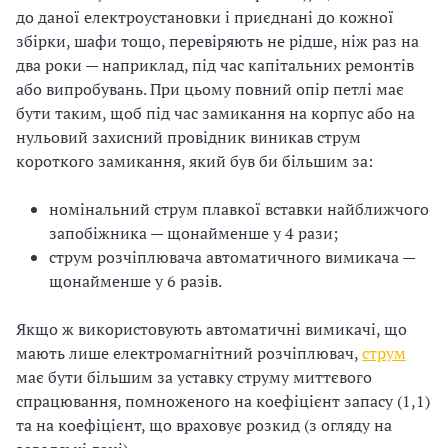
до даної електроустановки і приєднані до кожної
і
збірки, шафи тощо, перевіряють не рідше, ніж раз на
два роки — наприклад, під час капітальних ремонтів
й
або випробувань. При цьому повний опір петлі має
н
бути таким, щоб під час замикання на корпус або на
нульовий захисний провідник виникав струм
і
короткого замикання, який був би більшим за:
й
номінальний струм плавкої вставки найближчого
о
запобіжника — щонайменше у 4 рази;
струм розчіплювача автоматичного вимикача —
р
щонайменше у 6 разів.
г
Якщо ж використовують автоматичні вимикачі, що
а
мають лише електромагнітний розчіплювач,
струм
має бути більшим за уставку струму миттєвого
н
спрацювання, помноженого на коефіцієнт запасу (1,1)
та на коефіцієнт, що враховує розкид (з огляду на
і