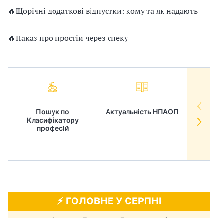
🔥Щорічні додаткові відпустки: кому та як надають
🔥Наказ про простій через спеку
Пошук по
Актуальність НПАОП
Норм
Класифікатору
в
професій
⚡️ ГОЛОВНЕ У СЕРПНІ