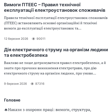
Вимоги ПТЕЕС – Правил технічної
експлуатації електроустановок споживачів
Правила технічної експлуатації електроустановок споживачів
(ПТЕЕС) встановлюють основні організаційні й технічні
вимоги до експлуатації електроустановок та
електрообладнання споживачів і направлені на забезпечення
надійної, безпечної та раціональної експлуатації
12 березня 2026
90011
електроустановок. Дізнайтесь, як організувати експлуатацію
електроустановок споживачів
Дія електричного струму на організм людини
та електробезпека
Важливо не лише дотримуватися правил електробезпеки, а й
знати про причини виникнення електротравм, про дію
електричного струму на організм людини, про умови
ураження людини електричним струмом. Тож читайте
докладну статтю експерта
9 березня 2026
87316
Головне
🔥Накази з охорони праці: вимоги, структура,