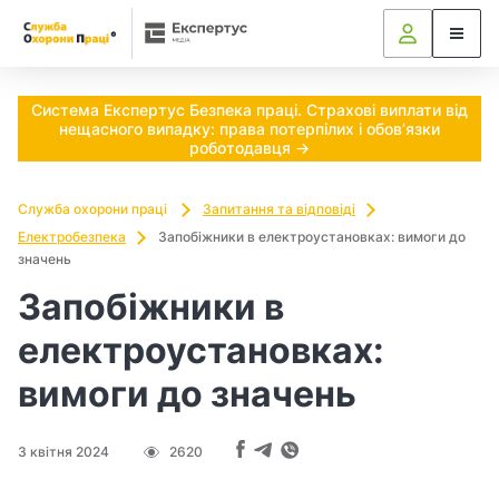
Ч
и
п
Система Експертус Безпека праці. Страхові виплати від
нещасного випадку: права потерпілих і обов’язки
о
роботодавця →
т
Служба охорони праці
Запитання та відповіді
р
Електробезпека
Запобіжники в електроустановках: вимоги до
значень
і
Запобіжники в
б
електроустановках:
н
вимоги до значень
о
3 квітня 2024
2620
в