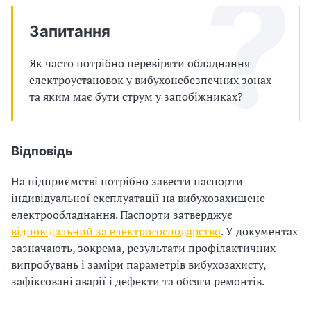
п
Запитання
р
о
Як часто потрібно перевіряти обладнання
електроустановок у вибухонебезпечних зонах
в
та яким має бути струм у запобіжниках?
а
д
Відповідь
ж
На підприємстві потрібно завести паспорти
у
індивідуальної експлуатації на вибухозахищене
електрообладнання. Паспорти затверджує
в
відповідальний за електрогосподарство
. У документах
зазначають, зокрема, результати профілактичних
а
випробувань і заміри параметрів вибухозахисту,
т
зафіксовані аварії і дефекти та обсяги ремонтів.