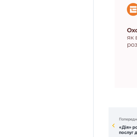
Попередн
«Дія» р
послуг д