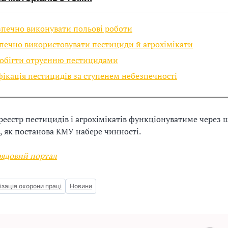
зпечно виконувати польові роботи
печно використовувати пестициди й агрохімікати
побігти отруєнню пестицидами
ікація пестицидів за ступенем небезпечності
еєстр пестицидів і агрохімікатів функціонуватиме через ш
о, як постанова КМУ набере чинності.
ядовий портал
ізація охорони праці
Новини