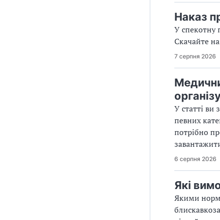
Наказ п
У спекотну 
Скачайте на
7 серпня 2026
Медични
організ
У статті ви
певних кате
потрібно пр
завантажити
6 серпня 2026
Які вим
Якими норм
блискавкоза