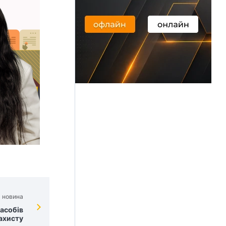
 новина
асобів
захисту