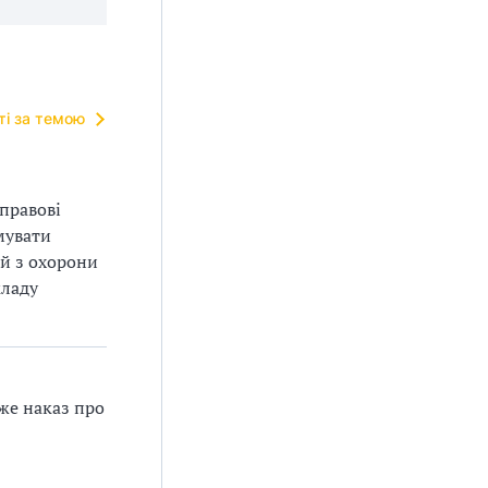
тті за темою
-правові
мувати
ій з охорони
кладу
же наказ про