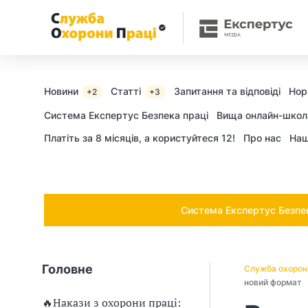
Ч
и
п
о
Новини
Статті
Запитання та відповіді
Нор
+2
+3
т
Cистема Експертус Безпека праці
Вища онлайн-школ
Платіть за 8 місяців, а користуйтеся 12!
Про нас
Наш
р
і
б
Система Експертус Безпека
н
о
Головне
Служба охорон
в
новий формат
🔥Накази з охорони праці: