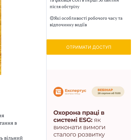
після обстрілу
🟡
Які особливості робочого часу та
відпочинку водіїв
ОТРИМАТИ ДОСТУП
ня
тання в
ть вільний