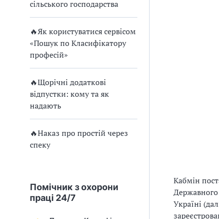
и
сільського господарства
С
🔥Як користуватися сервісом
У
«Пошук по Класифікатору
О
професій»
П
🔥Щорічні додаткові
у
відпустки: кому та як
надають
б
л
🔥Наказ про простій через
спеку
а
г
Кабмін пост
Помічник з охорони
о
Державного 
праці 24/7
Україні (да
д
зареєстрова