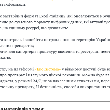
єї інформації.
ує застарілий формат Excel-таблиць, які оновлюються в ру
ейде до сучасного формату цифрових даних, які актуалізу
, на єдиному ресурсі, що дозволить:
и контроль і запобігти потраплянню на територію Україн
лених препаратів;
ити для імпортерів процедуру ввезення та реєстрації пест
катів.
стру на платформі
«ЕкоСистема»
у вільному доступі буде в
про препарат і назву його діючої речовини. Можна буде вла
гаджета, у режимі 24/7, не за наклеєними етикетками, пере
ечовину препарату, її безпечність, способи використання 
а матеріалів з теми: