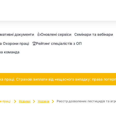
мативні документи
👍Оновлені сервіси
Семінари та вебінари
а Охорони праці
🏆Рейтинг спеціалістів з ОП
а команда
 праці. Страхові виплати від нещасного випадку: права потерп
и праці
Новини
Новини
Реєстр дозволених пестицидів та агро