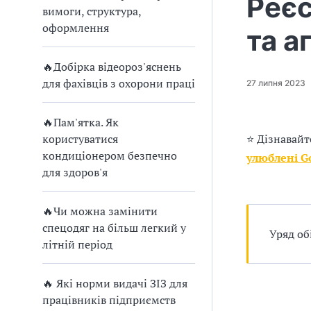
Реєс
п
вимоги, структура,
р
оформлення
та а
о
🔥Добірка відеороз'яснень
в
для фахівців з охорони праці
27 липня 2023
а
🔥Пам'ятка. Як
д
користуватися
⭐ Дізнавайт
кондиціонером безпечно
улюблені G
ж
для здоров'я
у
🔥Чи можна замінити
в
спецодяг на більш легкий у
Уряд об
літній період
а
т
🔥 Які норми видачі ЗІЗ для
працівників підприємств