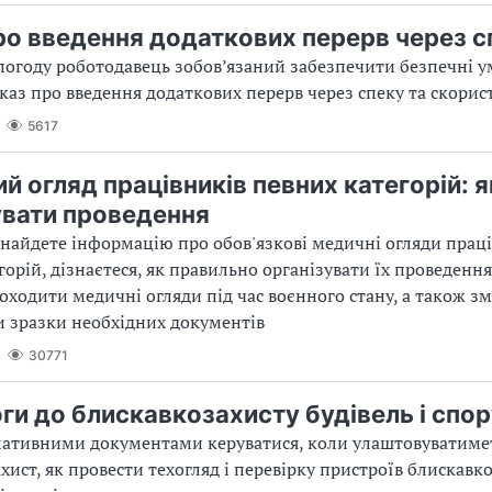
ро введення додаткових перерв через с
погоду роботодавець зобов’язаний забезпечити безпечні у
каз про введення додаткових перерв через спеку та скорис
5617
й огляд працівників певних категорій: я
увати проведення
 знайдете інформацію про обов'язкові медичні огляди прац
горій, дізнаєтеся, як правильно організувати їх проведення
оходити медичні огляди під час воєнного стану, а також з
 зразки необхідних документів
30771
оги до блискавкозахисту будівель і спо
ативними документами керуватися, коли улаштовуватиме
хист, як провести техогляд і перевірку пристроїв блискавко