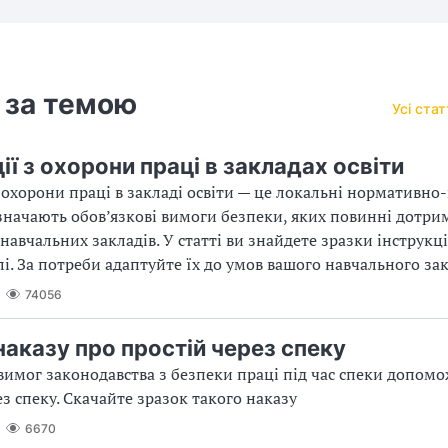
 за темою
Усі ста
ії з охорони праці в закладах освіти
з охорони праці в закладі освіти — це локальні нормативно
значають обов’язкові вимоги безпеки, яких повинні дотри
навчальних закладів. У статті ви знайдете зразки інструкц
лі. За потреби адаптуйте їх до умов вашого навчального за
74056
наказу про простій через спеку
имог законодавства з безпеки праці під час спеки допомо
ез спеку. Скачайте зразок такого наказу
6670