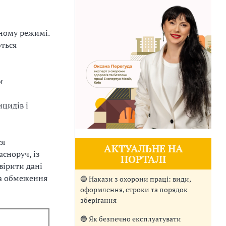
чному режимі.
ються
и
ицидів і
ся
АКТУАЛЬНЕ НА
сноруч, із
ПОРТАЛІ
вірити дані
та обмеження
🔵 Накази з охорони праці: види,
оформлення, строки та порядок
зберігання
🔵 Як безпечно експлуатувати