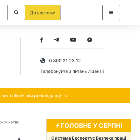
До системи
0 800 21 23 12
Телефонуйте з питань ліцензії
ілих і обов’язки роботодавця →
хімікатів:
⚡️ ГОЛОВНЕ У СЕРПНІ
Система Експертус Безпека праці