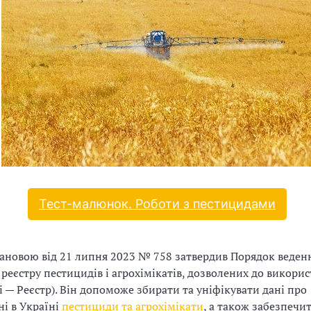
Тест-малюнок. Роботи з пестицидами
ановою від 21 липня 2023 № 758 затвердив Порядок веден
реєстру пестицидів і агрохімікатів, дозволених до викорис
лі — Реєстр). Він допоможе збирати та уніфікувати дані про
ні в Україні
пестициди та агрохімікати
, а також забезпечи