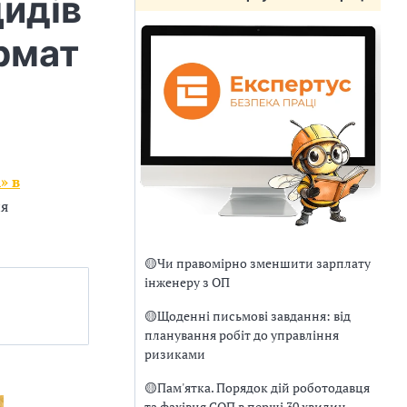
идів
ормат
» в
ня
🟡
Чи правомірно зменшити зарплату
інженеру з ОП
🟡
Щоденні письмові завдання: від
планування робіт до управління
ризиками
🟡
Пам'ятка. Порядок дій роботодавця
та фахівця СОП в перші 30 хвилин