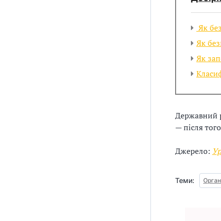
з
а
Як бе
Як без
ц
Як за
і
Класиф
ї
Державний р
— після тог
Джерело:
Ур
Теми:
Орган