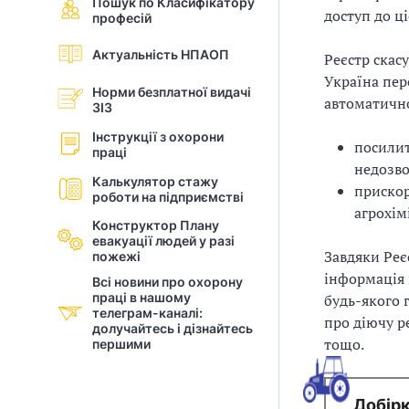
Пошук по Класифікатору
доступ до ці
професій
і
Актуальність НПАОП
й
Реєстр скас
Україна пер
Норми безплатної видачі
н
автоматично
ЗІЗ
і
Інструкції з охорони
посилит
праці
й
недозво
Калькулятор стажу
прискор
роботи на підприємстві
о
агрохімі
Конструктор Плану
р
евакуації людей у разi
Завдяки Реє
пожежі
г
інформація 
Всі новини про охорону
праці в нашому
будь-якого 
а
телеграм-каналі:
про діючу р
долучайтесь і дізнайтесь
тощо.
першими
н
і
Добірк