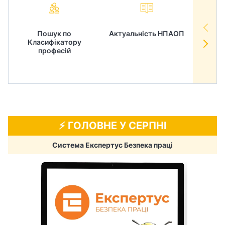
Пошук по
Актуальність НПАОП
Норм
Класифікатору
в
професій
⚡️ ГОЛОВНЕ У СЕРПНІ
Система Експертус Безпека праці