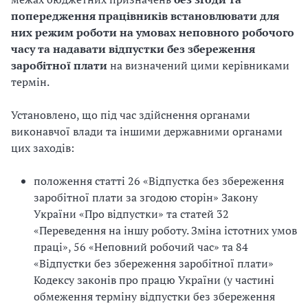
з
попередження працівників встановлювати для
них режим роботи на умовах неповного робочого
а
часу та надавати відпустки без збереження
заробітної плати
на визначений цими керівниками
ц
термін.
і
Установлено, що під час здійснення органами
ї
виконавчої влади та іншими державними органами
цих заходів:
положення статті 26 «Відпустка без збереження
заробітної плати за згодою сторін» Закону
України «Про відпустки» та статей 32
«Переведення на іншу роботу. Зміна істотних умов
праці», 56 «Неповний робочий час» та 84
«Відпустки без збереження заробітної плати»
Кодексу законів про працю України (у частині
обмеження терміну відпустки без збереження