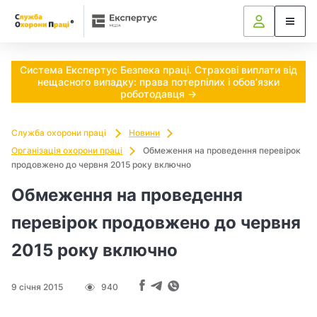
Ч
и
п
Система Експертус Безпека праці. Страхові виплати від
нещасного випадку: права потерпілих і обов’язки
о
роботодавця →
т
Служба охорони праці
Новини
р
Організація охорони праці
Обмеження на проведення перевірок
продовжено до червня 2015 року включно
і
Обмеження на проведення
б
перевірок продовжено до червня
н
2015 року включно
о
9 січня 2015
940
в