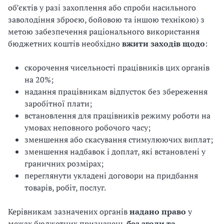
об’єктів у разі захоплення або спроби насильного
і
заволодіння зброєю, бойовою та іншою технікою) з
метою забезпечення раціонального використання
й
бюджетних коштів необхідно
вжити заходів щодо
:
н
скорочення чисельності працівників цих органів
і
на 20%;
надання працівникам відпусток без збереження
й
заробітної плати;
о
встановлення для працівників режиму роботи на
умовах неповного робочого часу;
р
зменшення або скасування стимулюючих виплат;
зменшення надбавок і доплат, які встановлені у
г
граничних розмірах;
а
переглянути укладені договори на придбання
товарів, робіт, послуг.
н
Керівникам зазначених органів
надано право
у
і
межах бюджетних призначень
без згоди та