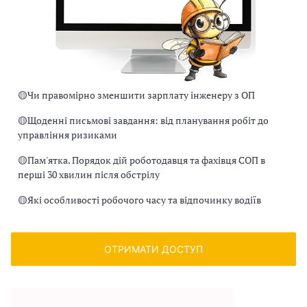
🟡
Чи правомірно зменшити зарплату інженеру з ОП
🟡
Щоденні письмові завдання: від планування робіт до
управління ризиками
🟡
Пам'ятка. Порядок дій роботодавця та фахівця СОП в
перші 30 хвилин після обстрілу
🟡
Які особливості робочого часу та відпочинку водіїв
ОТРИМАТИ ДОСТУП