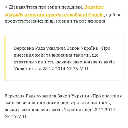
п
⭐ Дізнавайтеся про зміни першими.
Додайте
р
«Службу охорони праці» в улюблені Google
, щоб не
пропустити найсвіжіші новини та роз'яснення
о
в
а
Верховна Рада ухвалила Закон України «Про
внесення змін та визнання такими, що
д
втратили чинність, деяких законодавчих актів
України» від 28.12.2014 № 76-VIII
ж
у
в
Верховна Рада ухвалила Закон України «Про внесення
змін та визнання такими, що втратили чинність,
а
деяких законодавчих актів України» від 28.12.2014
т
№ 76-VIII.