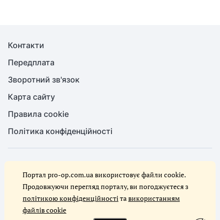
Контакти
Передплата
Зворотний зв'язок
Карта сайту
Правила cookie
Політика конфіденційності
© Служба охорони праці, 2026. Усі права захищено
Портал pro-op.com.ua використовує файли cookie.
Повне або часткове копіювання будь-яких матеріалів сайту,
цитування, публікація їх анотованих оглядів допускаються лише за
Продовжуючи перегляд порталу, ви погоджуєтеся з
письмового дозволу редакції сайту Служба охорони праці
політикою конфіденційності
та
використанням
файлів cookie
Ми в соцмережах