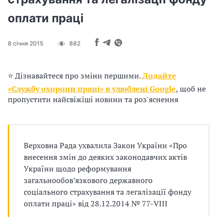
п
оплати праці
р
о
8 січня 2015
882
в
⭐ Дізнавайтеся про зміни першими.
Додайте
а
«Службу охорони праці» в улюблені Google
, щоб не
д
пропустити найсвіжіші новини та роз'яснення
ж
у
Верховна Рада ухвалила Закон України «Про
внесення змін до деяких законодавчих актів
в
України щодо реформування
а
загальнообов’язкового державного
соціального страхування та легалізації фонду
т
оплати праці» від 28.12.2014 № 77-VIII