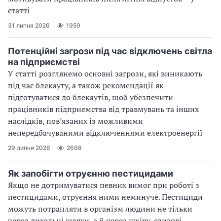
статті
31 липня 2026
1959
Потенційні загрози під час відключень світла
на підприємстві
У статті розглянемо основні загрози, які виникають
під час блекауту, а також рекомендації як
підготуватися до блекаутів, щоб убезпечити
працівників підприємства від травмувань та інших
наслідків, пов’язаних із можливими
непередбачуваними відключеннями електроенергії
29 липня 2026
2698
Як запобігти отруєнню пестицидами
Якщо не дотримуватися певних вимог при роботі з
пестицидами, отруєння ними неминуче. Пестициди
можуть потрапляти в організм людини не тільки
через дихальні шляхи, а й через шкіру, слизові