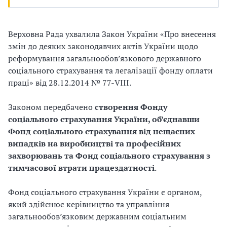
и
С
Верховна Рада ухвалила Закон України «Про внесення
У
змін до деяких законодавчих актів України щодо
реформування загальнообов’язкового державного
О
соціального страхування та легалізації фонду оплати
П
праці» від 28.12.2014 № 77-VIII.
у
Законом передбачено
створення Фонду
соціального страхування України, об’єднавши
б
Фонд соціального страхування від нещасних
л
випадків на виробництві та професійних
захворювань та Фонд соціального страхування з
а
тимчасової втрати працездатності
.
г
Фонд соціального страхування України є органом,
о
який здійснює керівництво та управління
загальнообов’язковим державним соціальним
д