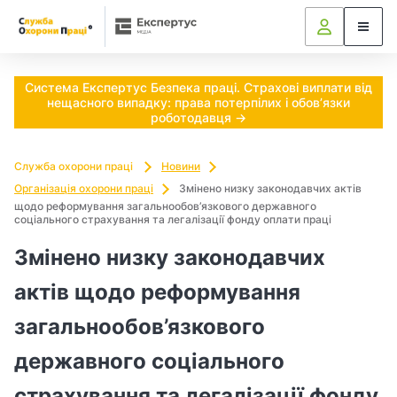
Ч
и
п
Система Експертус Безпека праці. Страхові виплати від
нещасного випадку: права потерпілих і обов’язки
о
роботодавця →
т
Служба охорони праці
Новини
р
Організація охорони праці
Змінено низку законодавчих актів
щодо реформування загальнообов’язкового державного
соціального страхування та легалізації фонду оплати праці
і
Змінено низку законодавчих
б
актів щодо реформування
н
загальнообов’язкового
о
державного соціального
в
страхування та легалізації фонду