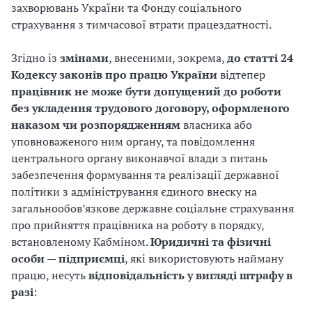
захворювань України та Фонду соціального
з
страхування з тимчасової втрати працездатності.
а
Згідно із
змінами
, внесеними, зокрема,
до статті 24
ц
Кодексу законів про працю України
відтепер
працівник не може бути допущений до роботи
і
без укладення трудового договору, оформленого
наказом чи розпорядженням
власника або
ї
уповноваженого ним органу, та повідомлення
центрального органу виконавчої влади з питань
забезпечення формування та реалізації державної
політики з адміністрування єдиного внеску на
загальнообов’язкове державне соціальне страхування
про прийняття працівника на роботу в порядку,
встановленому Кабміном.
Юридичні та фізичні
особи — підприємці
, які використовують найману
працю, несуть
відповідальність у вигляді штрафу в
разі
: