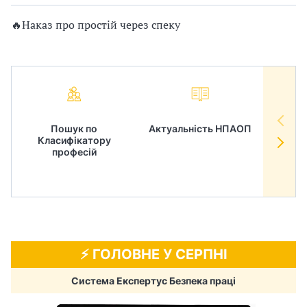
🔥Наказ про простій через спеку
Пошук по
Актуальність НПАОП
Норм
Класифікатору
в
професій
⚡️ ГОЛОВНЕ У СЕРПНІ
Система Експертус Безпека праці