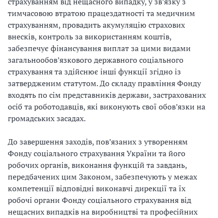
страхуванням від нещасного випадку, у зв’язку з
тимчасовою втратою працездатності та медичним
і
страхуванням, провадить акумуляцію страхових
й
внесків, контроль за використанням коштів,
забезпечує фінансування виплат за цими видами
н
загальнообов’язкового державного соціального
страхування та здійснює інші функції згідно із
і
затвердженим статутом. До складу правління Фонду
й
входять по сім представників держави, застрахованих
осіб та роботодавців, які виконують свої обов’язки на
о
громадських засадах.
р
До завершення заходів, пов’язаних з утворенням
г
Фонду соціального страхування України та його
робочих органів, виконання функцій та завдань,
а
передбачених цим Законом, забезпечують у межах
компетенції відповідні виконавчі дирекції та їх
н
робочі органи Фонду соціального страхування від
і
нещасних випадків на виробництві та професійних