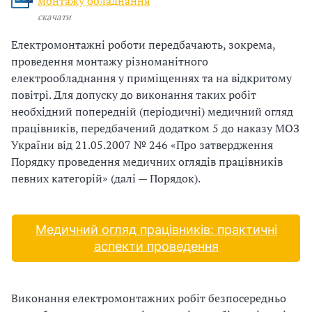
и
монтажу обладнання
скачати
С
Електромонтажні роботи передбачають, зокрема,
У
проведення монтажу різноманітного
електрообладнання у приміщеннях та на відкритому
О
повітрі. Для допуску до виконання таких робіт
П
необхідний попередній (періодичні) медичний огляд
працівників, передбачений додатком 5 до наказу МОЗ
у
України від 21.05.2007 № 246 «Про затвердження
Порядку проведення медичних оглядів працівників
б
певних категорій» (далі — Порядок).
л
а
Медичний огляд працівників: практичні
аспекти проведення
г
о
Виконання електромонтажних робіт безпосередньо
д