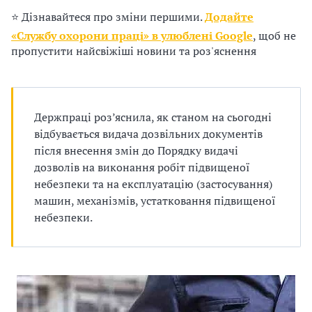
п
⭐ Дізнавайтеся про зміни першими.
Додайте
р
«Службу охорони праці» в улюблені Google
, щоб не
пропустити найсвіжіші новини та роз'яснення
о
в
а
Держпраці роз’яснила, як станом на сьогодні
відбувається видача дозвільних документів
д
після внесення змін до Порядку видачі
дозволів на виконання робіт підвищеної
ж
небезпеки та на експлуатацію (застосування)
у
машин, механізмів, устатковання підвищеної
небезпеки.
в
а
т