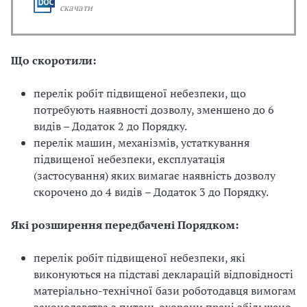
скачати
і
й
Що скоротили:
н
перелік робіт підвищеної небезпеки, що
і
потребують наявності дозволу, зменшено до 6
видів – Додаток 2 до Порядку.
й
перелік машин, механізмів, устаткування
о
підвищеної небезпеки, експлуатація
(застосування) яких вимагає наявність дозволу
р
скорочено до 4 видів
– Додаток 3 до Порядку.
г
Які розширення передбачені Порядком:
а
перелік робіт підвищеної небезпеки, які
н
виконуються на підставі декларацій відповідності
матеріально-технічної бази роботодавця вимогам
і