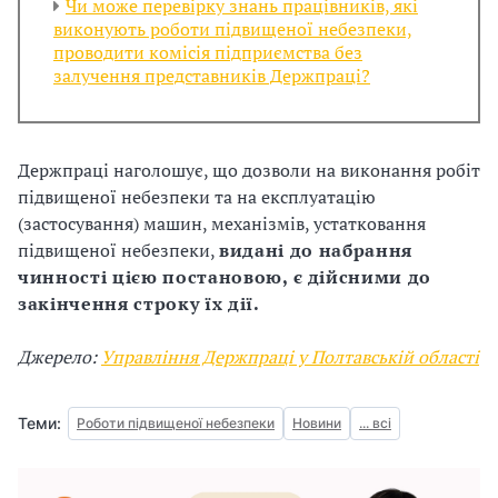
Чи може перевірку знань працівників, які
виконують роботи підвищеної небезпеки,
проводити комісія підприємства без
залучення представників Держпраці?
Держпраці наголошує, що дозволи на виконання робіт
підвищеної небезпеки та на експлуатацію
(застосування) машин, механізмів, устатковання
підвищеної небезпеки,
видані до набрання
чинності цією постановою,
є дійсними до
закінчення строку їх дії.
Джерело:
Управління Держпраці у Полтавській області
Теми:
Роботи підвищеної небезпеки
Новини
... всі