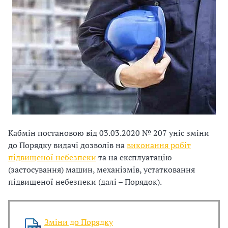
и
С
У
О
П
у
б
Кабмін постановою від 03.03.2020 № 207 уніс зміни
л
до Порядку видачі дозволів на
виконання робіт
підвищеної небезпеки
та на експлуатацію
а
(застосування) машин, механізмів, устатковання
г
підвищеної небезпеки (далі – Порядок).
о
Зміни до Порядку
д