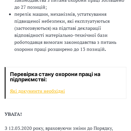
законодавства з питань охорони праці збільшено
з
до 27 позицій;
перелік машин, механізмів, устаткування
а
підвищеної небезпеки, які експлуатуються
(застосовуються) на підставі декларації
ц
відповідності матеріально-технічної бази
і
роботодавця вимогам законодавства з питань
охорони праці розширено до 13 позицій
.
ї
Перевірка стану охорони праці на
підприємстві:
Які документи необхідні
УВАГА!
З 12.03.2020 року, враховуючи зміни до Порядку,