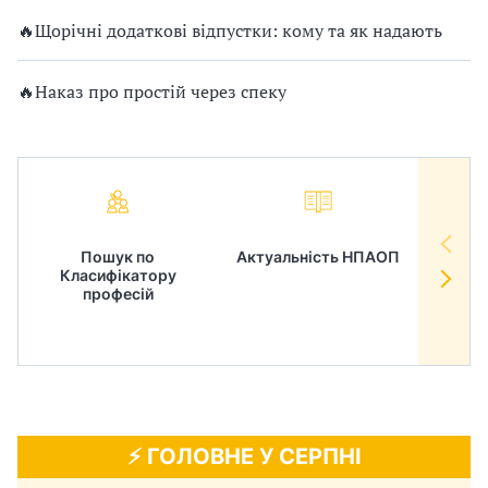
🔥Щорічні додаткові відпустки: кому та як надають
🔥Наказ про простій через спеку
Пошук по
Актуальність НПАОП
Норм
Класифікатору
в
професій
⚡️ ГОЛОВНЕ У СЕРПНІ