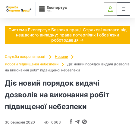
Ч
и
п
Система Експертус Безпека праці. Страхові виплати від
нещасного випадку: права потерпілих і обов’язки
о
роботодавця →
т
Служба охорони праці
Новини
р
Роботи підвищеної небезпеки
Діє новий порядок видачі дозволів
на виконання робіт підвищеної небезпеки
і
Діє новий порядок видачі
б
дозволів на виконання робіт
н
підвищеної небезпеки
о
30 березня 2020
6663
в