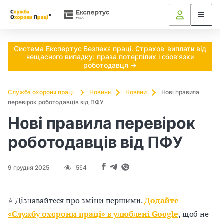
Ч
и
п
Система Експертус Безпека праці. Страхові виплати від
нещасного випадку: права потерпілих і обов’язки
о
роботодавця →
т
Служба охорони праці
Новини
Новини
Нові правила
перевірок роботодавців від ПФУ
р
Нові правила перевірок
і
роботодавців від ПФУ
б
н
9 грудня 2025
594
о
⭐ Дізнавайтеся про зміни першими.
Додайте
в
«Службу охорони праці» в улюблені Google
, щоб не