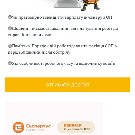
🟡
Чи правомірно зменшити зарплату інженеру з ОП
🟡
Щоденні письмові завдання: від планування робіт до
управління ризиками
🟡
Пам'ятка. Порядок дій роботодавця та фахівця СОП в
перші 30 хвилин після обстрілу
🟡
Які особливості робочого часу та відпочинку водіїв
ОТРИМАТИ ДОСТУП