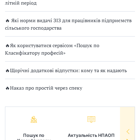
літній період
🔥 Які норми видачі ЗІЗ для працівників підприємств
сільського господарства
🔥Як користуватися сервісом «Пошук по
Класифікатору професій»
🔥Щорічні додаткові відпустки: кому та як надають
🔥Наказ про простій через спеку
Пошук по
Актуальність НПАОП
Норм