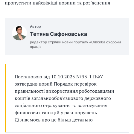
п
пропустити найсвіжіші новини та роз'яснення
р
о
Автор
Тетяна Сафоновська
в
редактор стрічки новин порталу «Служба охорони
праці»
а
д
ж
Постановою від 10.10.2025 №33-1 ПФУ
затвердив новий Порядок перевірок
у
правильності використання роботодавцями
в
коштів загальнообов'язкового державного
соціального страхування та застосування
а
фінансових санкцій у разі порушень.
Дізнаємось про це більш детально
т