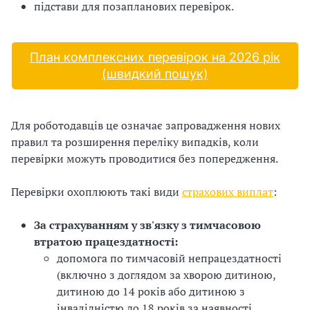
підстави для позапланових перевірок.
і
й
План комплексних перевірок на 2026 рік
(швидкий пошук)
н
і
Для роботодавців це означає запровадження нових
й
правил та розширення переліку випадків, коли
о
перевірки можуть проводитися без попередження.
р
Перевірки охоплюють такі види
страхових виплат
:
г
За страхуванням у зв'язку з тимчасовою
а
втратою працездатності:
допомога по тимчасовій непрацездатності
н
(включно з доглядом за хворою дитиною,
дитиною до 14 років або дитиною з
і
інвалідністю до 18 років за наявності