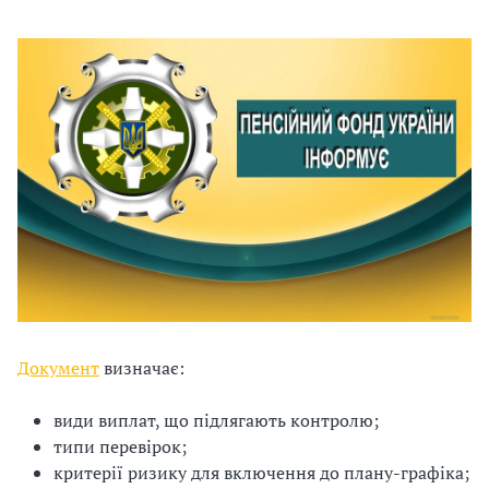
и
С
У
О
П
у
б
л
а
Документ
визначає:
г
види виплат, що підлягають контролю;
о
типи перевірок;
критерії ризику для включення до плану-графіка;
д