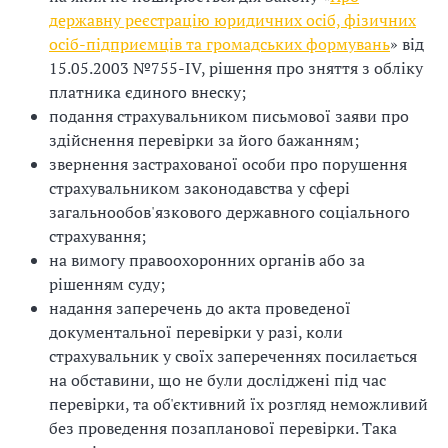
державну реєстрацію юридичних осіб, фізичних
осіб-підприємців та громадських формувань
» від
15.05.2003 №755-IV, рішення про зняття з обліку
платника єдиного внеску;
подання страхувальником письмової заяви про
здійснення перевірки за його бажанням;
звернення застрахованої особи про порушення
страхувальником законодавства у сфері
загальнообов'язкового державного соціального
страхування;
на вимогу правоохоронних органів або за
рішенням суду;
надання заперечень до акта проведеної
документальної перевірки у разі, коли
страхувальник у своїх запереченнях посилається
на обставини, що не були досліджені під час
перевірки, та об'єктивний їх розгляд неможливий
без проведення позапланової перевірки. Така