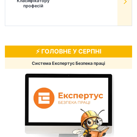
Класифікатору
в
професій
⚡️ ГОЛОВНЕ У СЕРПНІ
Система Експертус Безпека праці