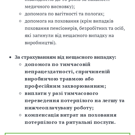
з
медичного висновку);
допомога по вагітності та пологах;
а
допомога на поховання (крім випадків
поховання пенсіонерів, безробітних та осіб,
ц
які загинули від нещасного випадку на
і
виробництві).
ї
За страхуванням від нещасного випадку:
допомога по тимчасовій
непрацездатності, спричиненій
виробничою травмою або
професійним захворюванням;
виплати у разі тимчасового
переведення потерпілого на легшу та
нижчеоплачувану роботу;
компенсація витрат на поховання
потерпілого та ритуальні послуги.