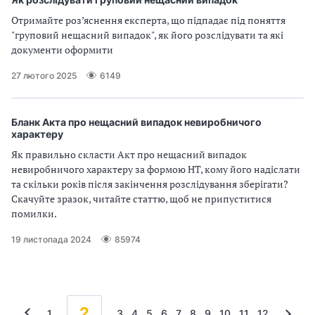
Отримайте роз’яснення експерта, що підпадає під поняття
"груповий нещасний випадок", як його розслідувати та які
документи оформити
27 лютого 2025
6149
Бланк Акта про нещасний випадок невиробничого
характеру
Як правильно скласти Акт про нещасний випадок
невиробничого характеру за формою НТ, кому його надіслати
та скільки років після закінчення розслідування зберігати?
Скачуйте зразок, читайте статтю, щоб не припуститися
помилки.
19 листопада 2024
85974
2
1
3
4
5
6
7
8
9
10
11
12