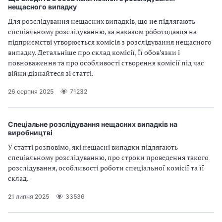
и
нещасного випадку
С
Для розслідування нещасних випадків, що не підлягають
спеціальному розслідуванню, за наказом роботодавця на
У
підприємстві утворюється комісія з розслідування нещасного
випадку. Детальніше про склад комісії, її обов’язки і
О
повноваження та про особливості створення комісії під час
війни дізнайтеся зі статті.
П
26 серпня 2025
71232
у
б
Спеціальне розслідування нещасних випадків на
виробництві
л
У статті розповімо, які нещасні випадки підлягають
а
спеціальному розслідуванню, про строки проведення такого
розслідування, особливості роботи спеціальної комісії та її
г
склад.
о
21 липня 2025
33536
д