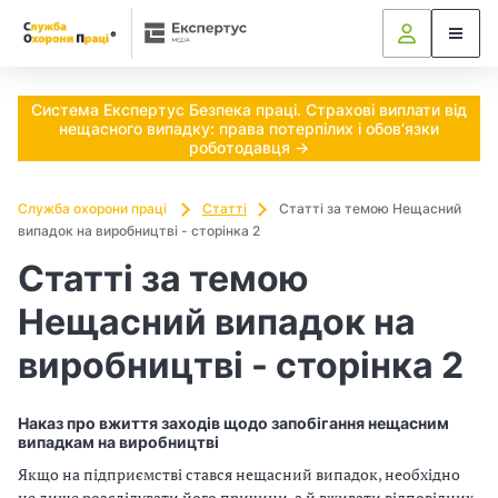
Ч
и
п
Система Експертус Безпека праці. Страхові виплати від
нещасного випадку: права потерпілих і обов’язки
о
роботодавця →
т
Служба охорони праці
Статті
Статті за темою Нещасний
випадок на виробництві - сторінка 2
р
Статті за темою
і
Нещасний випадок на
б
виробництві - сторінка 2
н
о
Наказ про вжиття заходів щодо запобігання нещасним
випадкам на виробництві
в
Якщо на підприємстві стався нещасний випадок, необхідно
не лише розслідувати його причини, а й вживати відповідних