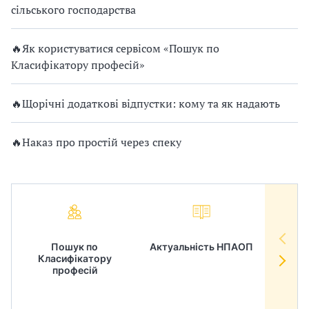
сільського господарства
🔥Як користуватися сервісом «Пошук по
Класифікатору професій»
🔥Щорічні додаткові відпустки: кому та як надають
🔥Наказ про простій через спеку
Пошук по
Актуальність НПАОП
Норм
Класифікатору
в
професій