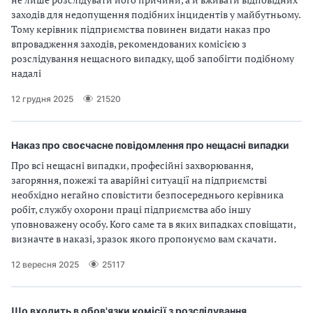
п
заходів для недопущення подібних інцидентів у майбутньому.
Тому керівник підприємства повинен видати наказ про
р
впровадження заходів, рекомендованих комісією з
о
розслідування нещасного випадку, щоб запобігти подібному
надалі
в
12 грудня 2025
21520
а
д
Наказ про своєчасне повідомлення про нещасні випадки
Про всі нещасні випадки, професійні захворювання,
ж
загоряння, пожежі та аварійні ситуації на підприємстві
необхідно негайно сповістити безпосереднього керівника
у
робіт, службу охорони праці підприємства або іншу
уповноважену особу. Кого саме та в яких випадках сповіщати,
в
визначте в наказі, зразок якого пропонуємо вам скачати.
а
12 вересня 2025
25117
т
Що входить в обов'язки комісії з розслідування