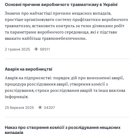
Основні причини виробничого травматизму в Україні
і
Знаючи про найчастіші причини нещасних випадків,
простіше організовувати систему профілактики виробничого
й
травматизму, встановити контроль за тими ділянками робіт
та параметрами виробничого середовища, які є підстави
н
вважати найбільш травмонебезпечними.
і
2 травня 2025
59511
й
о
Аварія на виробництві
Аварія на підприємстві: порядок дій при виникненні аварії,
р
процедура розслідування аварії, утворення комісії з
розслідування, строки розслідування аварій та інша важлива
г
інформація.
а
25 березня 2025
34207
н
Наказ про створення комісії з розслідування нещасних
і
випадків