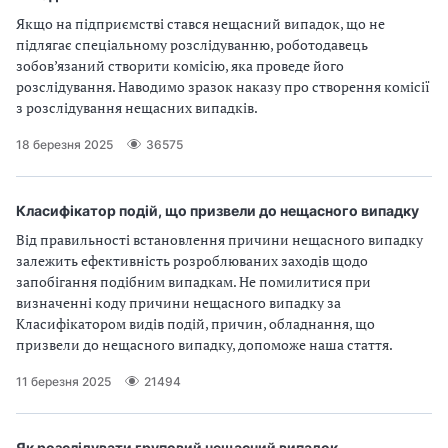
з
Якщо на підприємстві стався нещасний випадок, що не
підлягає спеціальному розслідуванню, роботодавець
а
зобов’язаний створити комісію, яка проведе його
розслідування. Наводимо зразок наказу про створення комісії
ц
з розслідування нещасних випадків.
і
18 березня 2025
36575
ї
Класифікатор подій, що призвели до нещасного випадку
Від правильності встановлення причини нещасного випадку
залежить ефективність розроблюваних заходів щодо
запобігання подібним випадкам. Не помилитися при
визначенні коду причини нещасного випадку за
Класифікатором видів подій, причин, обладнання, що
призвели до нещасного випадку, допоможе наша стаття.
11 березня 2025
21494
Як розслідувати груповий нещасний випадок