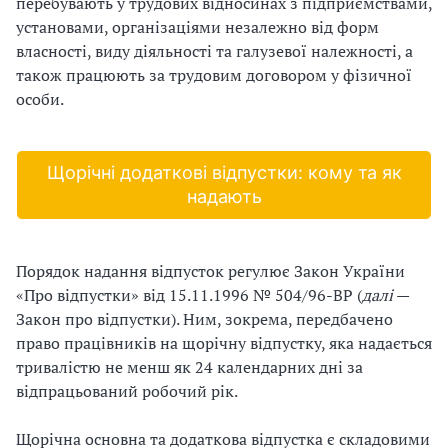
перебувають у трудових відносинах з підприємствами,
м
т
установами, організаціями незалежно від форм
і
ь
а
власності, виду діяльності та галузевої належності, а
д
й
є
також працюють за трудовим договором у фізичної
і
п
особи.
н
ї
е
ш
і
р
к
Щорічні додаткові відпустки: кому та як
е
і
й
надають
д
б
о
л
у
и
в
р
Порядок надання відпусток регулює Закон України
в
а
«Про відпустки» від 15.11.1996 № 504/96-ВР (
далі
—
и
г
Закон про відпустки). Ним, зокрема, передбачено
т
х
право працівників на щорічну відпустку, яка надається
а
и
і
тривалістю не менш як 24 календарних дні за
н
і
н
відпрацьований робочий рік.
е
н
б
і
ш
Щорічна основна та додаткова відпустка є складовими