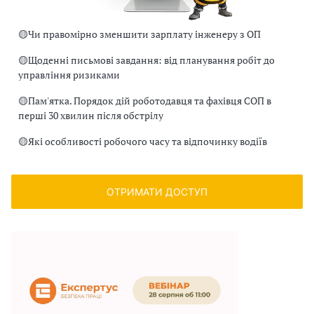
🟡
Чи правомірно зменшити зарплату інженеру з ОП
🟡
Щоденні письмові завдання: від планування робіт до
управління ризиками
🟡
Пам'ятка. Порядок дій роботодавця та фахівця СОП в
перші 30 хвилин після обстрілу
🟡
Які особливості робочого часу та відпочинку водіїв
ОТРИМАТИ ДОСТУП