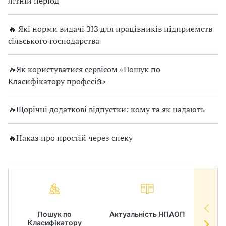
літній період
🔥 Які норми видачі ЗІЗ для працівників підприємств
сільського господарства
🔥Як користуватися сервісом «Пошук по
Класифікатору професій»
🔥Щорічні додаткові відпустки: кому та як надають
🔥Наказ про простій через спеку
Пошук по
Актуальність НПАОП
Норм
Класифікатору
в