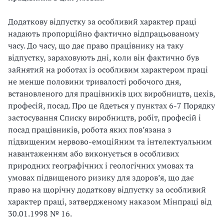
с
и
т
Додаткову відпустку за особливий характер праці
м
ь
надають пропорційно фактично відпрацьованому
е
т
часу. До часу, що дає право працівнику на таку
і
р
відпустку, зараховують дні, коли він фактично був
н
у
зайнятий на роботах із особливим характером праці
ф
д
не менше половини тривалості робочого дня,
о
о
встановленого для працівників цих виробництв, цехів,
р
в
професій, посад. Про це йдеться у пунктах 6-7 Порядку
м
о
застосування Списку виробництв, робіт, професій і
а
г
посад працівників, робота яких пов’язана з
ц
о
підвищеним нервово-емоційним та інтелектуальним
і
п
навантаженням або виконується в особливих
ю
р
природних географічних і геологічних умовах та
;
о
умовах підвищеного ризику для здоров’я, що дає
з
ц
право на щорічну додаткову відпустку за особливий
а
е
характер праці, затвердженому наказом Мінпраці від
п
с
30.01.1998 № 16.
и
у