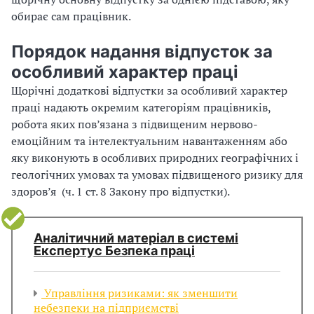
о
:
обирає сам працівник.
б
н
Порядок надання відпусток за
в
и
особливий характер праці
и
ч
з
Щорічні додаткові відпустки за особливий характер
о
н
праці надають окремим категоріям працівників,
г
а
робота яких пов’язана з підвищеним нервово-
о
ч
емоційним та інтелектуальним навантаженням або
с
а
яку виконують в особливих природних географічних і
е
т
геологічних умовах та умовах підвищеного ризику для
р
и
здоров’я (
е
ч. 1 ст. 8 Закону про відпустки).
м
д
е
о
Аналітичний матеріал в системі
о
в
Експертус Безпека праці
б
и
с
щ
я
а
Управління ризиками: як зменшити
г
небезпеки на підприємстві
;