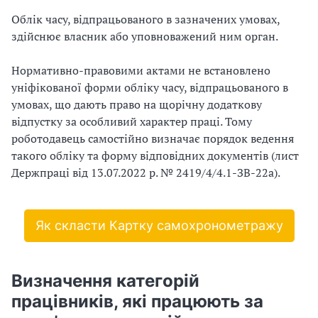
с
;
Облік часу, відпрацьованого в зазначених умовах,
у
ч
здійснює власник або уповноважений ним орган.
в
а
а
с
Нормативно-правовими актами не встановлено
т
з
уніфікованої форми обліку часу, відпрацьованого в
и
а
умовах, що дають право на щорічну додаткову
м
й
відпустку за особливий характер праці. Тому
е
н
роботодавець самостійно визначає порядок ведення
ч
я
такого обліку та форму відповідних документів (лист
а
т
Держпраці від 13.07.2022 р. № 2419/4/4.1-ЗВ-22а).
с
о
в
с
и
т
к
Як скласти Картку самохронометражу
і
о
п
н
р
а
Визначення категорій
а
н
ц
працівників, які працюють за
н
і