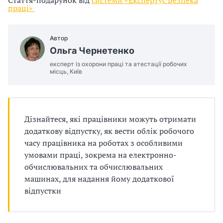
Стаття-подарунок від
системи «Експертус Безпека
п
н
о
праці»
а
м
р
ч
,
Автор
о
т
щ
Ольга Чернетенко
в
е
о
експерт із охорони праці та атестації робочих
місць, Київ
:
в
а
и
с
д
к
т
о
Дізнайтеся, які працівники можуть отримати
р
ж
додаткову відпустку, як вести облік робочого
у
н
у
часу працівника на роботах з особливими
к
у
умовами праці, зокрема на електронно-
т
є
в
обчислювальних та обчислювальних
у
р
машинах, для надання йому додаткової
р
а
о
відпустки
у
т
б
р
о
о