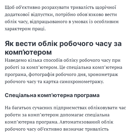
о
Щоб об’єктивно розрахувати тривалість щорічної
в
додаткової відпустки, потрібно обов'язково вести
а
облік часу, відпрацьованого в умовах із особливим
м
характером праці.
и
п
Як вести облік робочого часу за
р
комп’ютером
а
ц
Наведемо кілька способів обліку робочого часу при
і
роботі за комп’ютером. Це спеціальна комп’ютерна
.
програма, фотографія робочого дня, хронометраж
робочого часу та картка самохронометражу.
Спеціальна комп’ютерна програма
На багатьох сучасних підприємствах обліковувати час
роботи за комп’ютером допомагає спеціальна
комп’ютерна програма. Автоматизований облік
робочого часу об’єктивно визначає тривалість