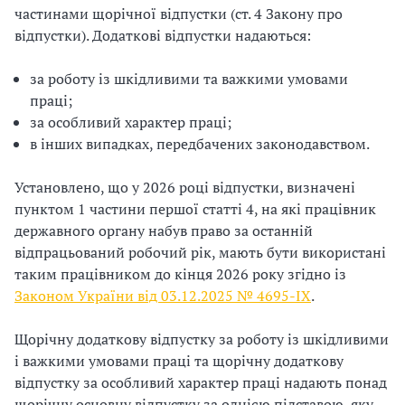
е
и
частинами щорічної відпустки (
ст. 4
Закону про
з
з
відпустки). Додаткові відпустки надаються:
й
п
а
п
е
за роботу із шкідливими та важкими умовами
ч
р
ц
праці;
н
а
за особливий характер праці;
і
и
ц
в інших випадках, передбачених законодавством.
х
ї
і
ф
Установлено, що у 2026 році відпустки, визначені
в
а
пунктом 1 частини першої статті 4, на які працівник
н
к
державного органу набув право за останній
т
и
відпрацьований робочий рік, мають бути використані
о
к
таким працівником до кінця 2026 року згідно із
р
,
Законом України від 03.12.2025 № 4695-IX
.
і
я
в
Щорічну додаткову відпустку за роботу із шкідливими
к
в
і важкими умовами праці та щорічну додаткову
и
и
відпустку за особливий характер праці надають понад
р
й
щорічну основну відпустку за однією підставою, яку