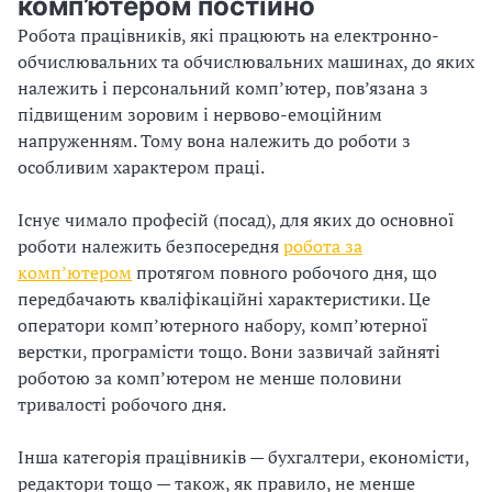
комп’ютером постійно
я
в
Робота працівників, які працюють на електронно-
з
н
обчислювальних та обчислювальних машинах, до яких
а
и
належить і персональний комп’ютер, пов’язана з
в
к
підвищеним зоровим і нервово-емоційним
д
і
напруженням. Тому вона належить до роботи з
а
в
особливим характером праці.
н
н
н
а
Існує чимало професій (посад), для яких до основної
я
р
роботи належить безпосередня
робота за
.
о
комп’ютером
протягом повного робочого дня, що
б
передбачають кваліфікаційні характеристики. Це
о
оператори комп’ютерного набору, комп’ютерної
т
верстки, програмісти тощо. Вони зазвичай зайняті
а
роботою за комп’ютером не менше половини
х
тривалості робочого дня.
і
з
Інша категорія працівників — бухгалтери, економісти,
ш
редактори тощо — також, як правило, не менше