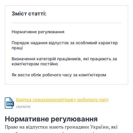
и
б
т
о
С
у
Зміст статті:
ч
з
У
о
а
г
Нормативне регулювання
О
к
о
Порядок надання відпусток за особливий характер
ч
о
П
праці
а
м
у
Визначення категорій працівників, які працюють за
с
п
комп’ютером постійно
у
б
'
;
Як вести облік робочого часу за комп’ютером
ю
т
л
т
р
а
и
е
Картка самохронометражу робочого часу
в
р
г
скачати
а
о
л
о
Нормативне регулювання
м
і
Право на відпустки мають громадяни України, які
,
д
с