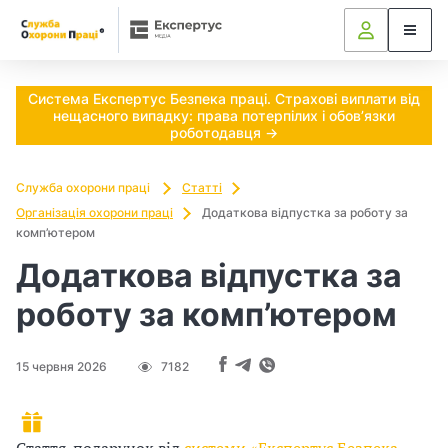
Ч
Н
П
а
о
и
ї
р
п
ї
у
Система Експертус Безпека праці. Страхові виплати від
нещасного випадку: права потерпілих і обов’язки
п
ч
о
роботодавця →
і
і
т
д
з
Служба охорони праці
Статті
с
п
р
Організація охорони праці
Додаткова відпустка за роботу за
комп’ютером
т
р
і
а
а
Додаткова відпустка за
б
в
ц
роботу за комп’ютером
і
і
н
в
15 червня 2026
7182
о
в
н
и
и
в
з
к