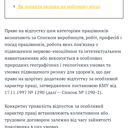
й
в
Як оцінити ризики на робочому місці
о
а
г
ж
о
к
Право на відпустку цим категоріям працівників
р
і
визначають за Списком виробництв, робіт, професій і
о
с
посад працівників, робота яких пов’язана з
б
т
підвищеним нервово-емоційним та інтелектуальним
о
ь
навантаженням або виконується в особливих
т
і
природних географічних і геологічних умовах та
и
н
умовах підвищеного ризику для здоров’я, що дає
;
а
право на щорічну додаткову відпустку за особливий
ф
п
характер праці, затвердженим постановою КМУ від
і
р
17.11.1997 № 1290 (
далі
— Список № 1290-2).
к
у
с
ж
Конкретну тривалість відпусток за особливий
у
е
характер праці встановлюють колективним або
в
н
трудовим договором залежно від часу зайнятості
а
і
працівника в цих умовах.
т