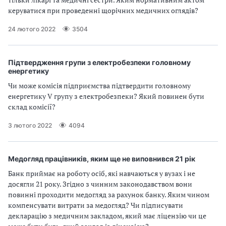
п
керуватися при проведенні щорічних медичних оглядів?
р
24 лютого 2022
3504
о
в
Підтвердження групи з електробезпеки головному
енергетику
а
Чи може комісія підприємства підтвердити головному
енергетику V групу з електробезпеки? Який повинен бути
д
склад комісії?
ж
3 лютого 2022
4094
у
Медогляд працівників, яким ще не виповнився 21 рік
в
Банк приймає на роботу осіб, які навчаються у вузах і не
а
досягли 21 року. Згідно з чинним законодавством вони
повинні проходити медогляд за рахунок банку. Яким чином
т
компенсувати витрати за медогляд? Чи підписувати
декларацію з медичним закладом, який має ліцензію чи це