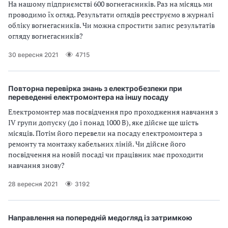
На нашому підприємстві 600 вогнегасників. Раз на місяць ми
і
проводимо їх огляд. Результати оглядів реєструємо в журналі
обліку вогнегасників. Чи можна спростити запис результатів
й
огляду вогнегасників?
н
30 вересня 2021
4715
і
Повторна перевірка знань з електробезпеки при
й
переведенні електромонтера на іншу посаду
Електромонтер мав посвідчення про проходження навчання з
о
IV групи допуску (до і понад 1000 В), яке дійсне ще шість
місяців. Потім його перевели на посаду електромонтера з
р
ремонту та монтажу кабельних ліній. Чи дійсне його
посвідчення на новій посаді чи працівник має проходити
г
навчання знову?
а
28 вересня 2021
3192
н
і
Направлення на попередній медогляд із затримкою