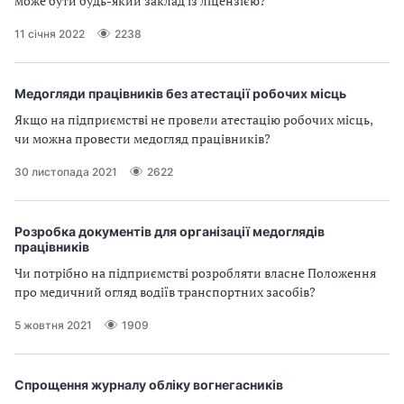
и
може бути будь-який заклад із ліцензією?
С
11 січня 2022
2238
У
Медогляди працівників без атестації робочих місць
О
Якщо на підприємстві не провели атестацію робочих місць,
чи можна провести медогляд працівників?
П
30 листопада 2021
2622
у
б
Розробка документів для організації медоглядів
працівників
л
Чи потрібно на підприємстві розробляти власне Положення
а
про медичний огляд водіїв транспортних засобів?
г
5 жовтня 2021
1909
о
Спрощення журналу обліку вогнегасників
д