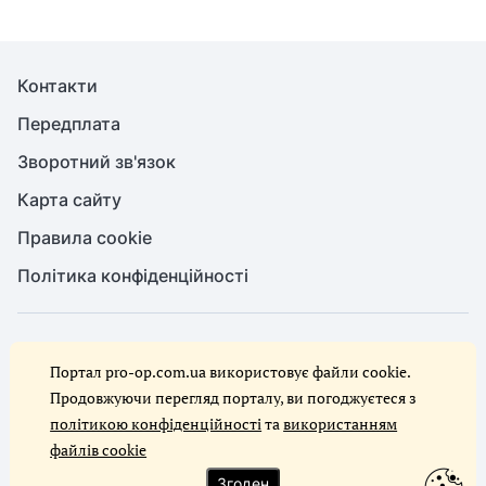
Контакти
Передплата
Зворотний зв'язок
Карта сайту
Правила cookie
Політика конфіденційності
© Служба охорони праці, 2026. Усі права захищено
Портал pro-op.com.ua використовує файли cookie.
Повне або часткове копіювання будь-яких матеріалів сайту,
цитування, публікація їх анотованих оглядів допускаються лише за
Продовжуючи перегляд порталу, ви погоджуєтеся з
письмового дозволу редакції сайту Служба охорони праці
політикою конфіденційності
та
використанням
файлів cookie
Ми в соцмережах
Згоден