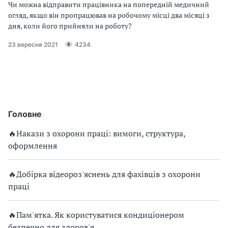
Чи можна відправити працівника на попередній медичний
з
огляд, якщо він пропрацював на робочому місці два місяці з
дня, коли його прийняли на роботу?
а
23 вересня 2021
4234
ц
і
ї
Головне
🔥Накази з охорони праці: вимоги, структура,
оформлення
🔥Добірка відеороз'яснень для фахівців з охорони
праці
🔥Пам'ятка. Як користуватися кондиціонером
безпечно для здоров'я