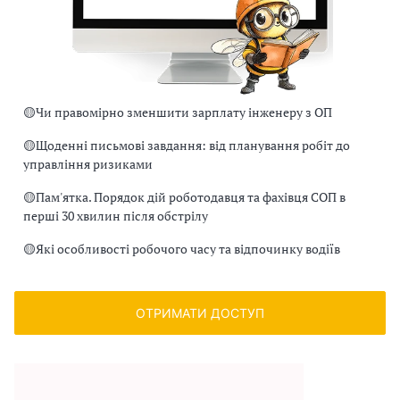
🟡
Чи правомірно зменшити зарплату інженеру з ОП
🟡
Щоденні письмові завдання: від планування робіт до
управління ризиками
🟡
Пам'ятка. Порядок дій роботодавця та фахівця СОП в
перші 30 хвилин після обстрілу
🟡
Які особливості робочого часу та відпочинку водіїв
ОТРИМАТИ ДОСТУП