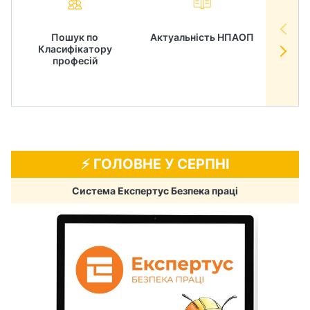
Пошук по
Актуальність НПАОП
Норм
Класифікатору
в
професій
⚡️ ГОЛОВНЕ У СЕРПНІ
Система Експертус Безпека праці