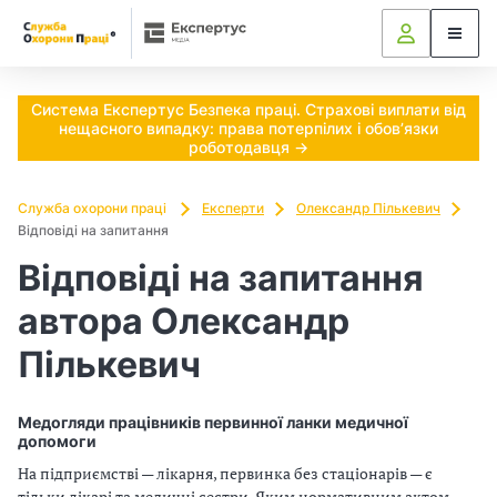
Ч
и
п
Система Експертус Безпека праці. Страхові виплати від
нещасного випадку: права потерпілих і обов’язки
о
роботодавця →
т
Служба охорони праці
Експерти
Олександр Пількевич
Відповіді на запитання
р
Відповіді на запитання
і
автора Олександр
б
Пількевич
н
о
Медогляди працівників первинної ланки медичної
допомоги
в
На підприємстві — лікарня, первинка без стаціонарів — є
тільки лікарі та медичні сестри. Яким нормативним актом