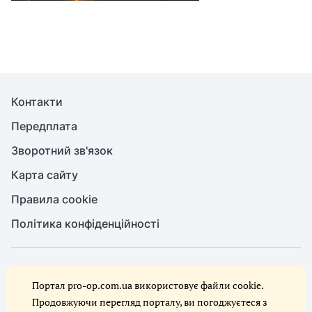
Контакти
Передплата
Зворотний зв'язок
Карта сайту
Правила cookie
Політика конфіденційності
© Служба охорони праці, 2026. Усі права захищено
Портал pro-op.com.ua використовує файли cookie.
Повне або часткове копіювання будь-яких матеріалів сайту,
цитування, публікація їх анотованих оглядів допускаються лише за
Продовжуючи перегляд порталу, ви погоджуєтеся з
письмового дозволу редакції сайту Служба охорони праці