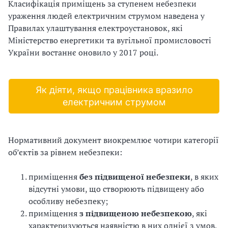
и
Класифікація приміщень за ступенем небезпеки
ураження людей електричним струмом наведена у
С
Правилах улаштування електроустановок, які
У
Міністерство енергетики та вугільної промисловості
України востаннє оновило у 2017 році.
О
П
Як діяти, якщо працівника вразило
у
електричним струмом
б
Нормативний документ виокремлює чотири категорії
л
об’єктів за рівнем небезпеки:
а
приміщення
без підвищеної небезпеки
, в яких
г
відсутні умови, що створюють підвищену або
особливу небезпеку;
о
приміщення
з підвищеною небезпекою
, які
д
характеризуються наявністю в них однієї з умов,