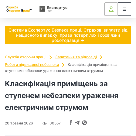
Ч
и
п
Система Експертус Безпека праці. Страхові виплати від
нещасного випадку: права потерпілих і обов’язки
о
роботодавця →
т
Служба охорони праці
Запитання та відповіді
р
Роботи підвищеної небезпеки
Класифікація приміщень за
ступенем небезпеки ураження електричним струмом
і
Класифікація приміщень за
б
ступенем небезпеки ураження
н
електричним струмом
о
20 травня 2026
30557
в