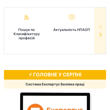
Пошук по
Актуальність НПАОП
Норм
Класифікатору
в
професій
⚡️ ГОЛОВНЕ У СЕРПНІ
Система Експертус Безпека праці