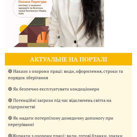
АКТУАЛЬНЕ НА ПОРТАЛІ
🔵 Накази з охорони праці: види, оформлення, строки та
порядок зберігання
🔵 Як безпечно експлуатувати кондиціонери
🔵 Потенційні загрози під час відключень світла на
підприємстві
🔵 Як надати потерпілому домедичну допомогу при
перегріванні
🔵Журнали з охорони праці: види, готові бланки, зразки