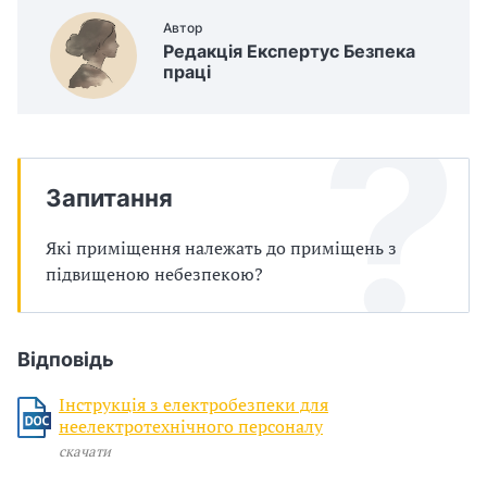
п
Автор
р
Редакція Експертус Безпека
праці
о
в
а
Запитання
д
Які приміщення належать до приміщень з
ж
підвищеною небезпекою?
у
в
Відповідь
а
Інструкція з електробезпеки для
неелектротехнічного персоналу
т
скачати