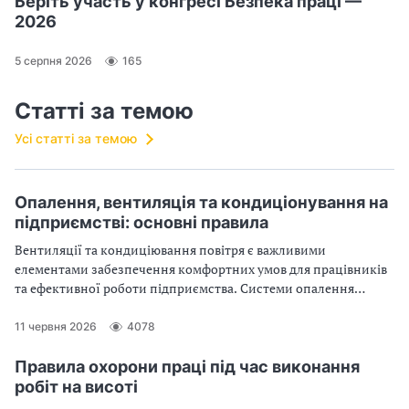
Беріть участь у конгресі Безпека праці —
2026
5 серпня 2026
165
Статті за темою
Усі статті за темою
Опалення, вентиляція та кондиціонування на
підприємстві: основні правила
Вентиляції та кондиціювання повітря є важливими
елементами забезпечення комфортних умов для працівників
та ефективної роботи підприємства. Системи опалення
будівель і споруд забезпечують не лише комфортну
температуру та вологість, але й сприяють підтримці
11 червня 2026
4078
необхідного рівня якості повітря в приміщеннях. Усе про
вимоги проєктування до систем опалення і внутрішнього
Правила охорони праці під час виконання
теплопостачання – у статті
робіт на висоті