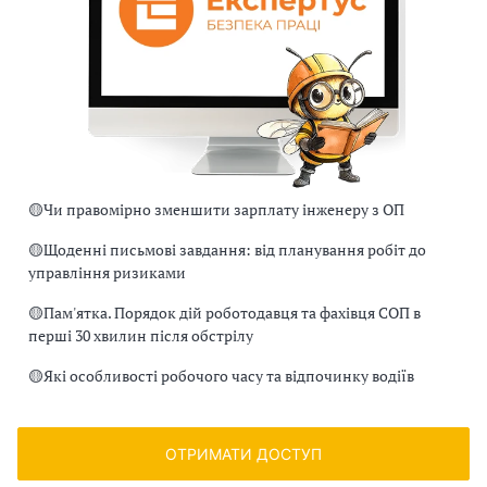
🟡
Чи правомірно зменшити зарплату інженеру з ОП
🟡
Щоденні письмові завдання: від планування робіт до
управління ризиками
🟡
Пам'ятка. Порядок дій роботодавця та фахівця СОП в
перші 30 хвилин після обстрілу
🟡
Які особливості робочого часу та відпочинку водіїв
ОТРИМАТИ ДОСТУП