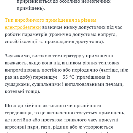
прирівнюються до особливо небезпечних
з
приміщень).
а
Тип виробничого приміщення за рівнем
електробезпеки
визначає низку допустимих під час
ц
роботи параметрів (гранично допустима напруга,
спосіб ізоляції та прокладання дроту тощо).
і
ї
Зауважимо, високою температуру у приміщенні
вважають, якщо вона під впливом різних теплових
випромінювань постійно або періодично (частіше, ніж
раз на добу) перевищує + 35 °С (приміщення із
сушарками, сушильними і випалювальними печами,
котельні тощо).
Що ж до хімічно активного чи органічного
середовища, то це визначення стосується приміщень,
де постійно або протягом тривалого часу присутні
агресивні пари, гази, рідини або ж утворюються