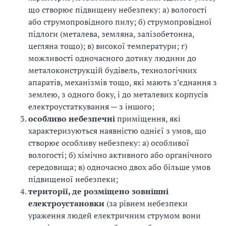
що створює підвищену небезпеку: а) вологості
і
або струмопровідного пилу; б) струмопровідної
підлоги (металева, земляна, залізобетонна,
й
цегляна тощо); в) високої температури; г)
н
можливості одночасного дотику людини до
металоконструкцій будівель, технологічних
і
апаратів, механізмів тощо, які мають з’єднання з
землею, з одного боку, і до металевих корпусів
й
електроустаткування — з іншого;
о
особливо небезпечні
приміщення, які
характеризуються наявністю однієї з умов, що
р
створює особливу небезпеку: а) особливої
вологості; б) хімічно активного або органічного
г
середовища; в)
одночасно двох або більше умов
а
підвищеної небезпеки
;
території, де розміщено зовнішні
н
електроустановки
(за рівнем небезпеки
ураження людей електричним струмом вони
і