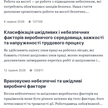
Роботи на висоті — це роботи з підвищеною небезпекою, які
потребують обов’язкових заходів безпеки. Наша стаття
допоможе організувати роботи на висоті безпечно,
правильно оформити наряд-допуск, провести якісні
інструктажі працівникам та не помилитись у виборі засобів
8 червня 2026
127108
захисту
Класифікація шкідливих і небезпечних
факторів виробничого середовища, важкості
та напруженості трудового процесу
Як здійснюють оцінку умов праці на робочих місцях, які
бувають ступені шкідливих умов праці, якими нормативними
документами затверджено переліки робіт зі шкідливими і
важкими умовами праці — далі у статті
12 травня 2026
125911
Враховуємо небезпечні та шкідливі
виробничі фактори
Вплив небезпечних та шкідливих виробничих факторів на
працівників може бути різним залежно від типу фактора, його
інтенсивності та тривалості дії. Роботодавець зобов’язаний