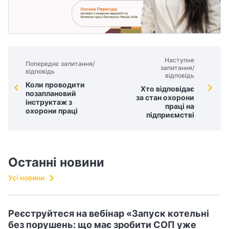
Наступне
Попереднє запитання/
запитання/
відповідь
відповідь
Коли проводити
Хто відповідає
позаплановий
за стан охорони
інструктаж з
праці на
охорони праці
підприємстві
Останні новини
Усі новини
Реєструйтеся на вебінар «Запуск котельні
без порушень: що має зробити СОП уже