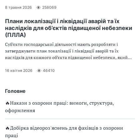
усунути шкідливі та небезпечні виробничі фактори або
мінімізувати їхній вплив до гранично-допустимих значень,
8 травня 2026
258069
встановлених у санітарних нормах, правилах і нормативно-
технічній документації. Які саме вирізняють шкідливі
Плани локалізації і ліквідації аварій та їх
виробничі фактори та які застосовують засоби захисту від них
наслідків для об’єктів підвищеної небезпеки
— далі у статті
(ПЛЛА)
Суб’єкти господарської діяльності мають розробляти і
затверджувати план локалізації і ліквідації аварій та їх
наслідків для кожного об’єкта підвищеної небезпеки, який
вони експлуатують або планують експлуатувати. У статті ви
знайдете зразок такого плану
16 квітня 2026
46410
Головне
🔥Накази з охорони праці: вимоги, структура,
оформлення
🔥Добірка відеороз'яснень для фахівців з охорони
праці