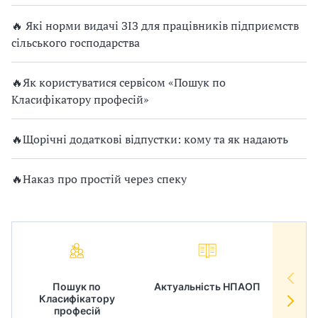
🔥 Які норми видачі ЗІЗ для працівників підприємств
сільського господарства
🔥Як користуватися сервісом «Пошук по
Класифікатору професій»
🔥Щорічні додаткові відпустки: кому та як надають
🔥Наказ про простій через спеку
Пошук по
Актуальність НПАОП
Норм
Класифікатору
в
професій