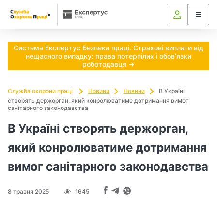
Ч
и
п
Система Експертус Безпека праці. Страхові виплати від
нещасного випадку: права потерпілих і обов’язки
о
роботодавця →
т
Служба охорони праці
Новини
Новини
В Україні
створять держорган, який конролюватиме дотримання вимог
р
санітарного законодавства
і
В Україні створять держорган,
б
який конролюватиме дотримання
н
вимог санітарного законодавства
о
8 травня 2025
1645
в