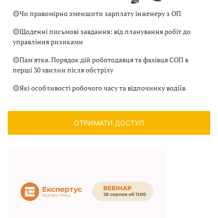
🟡
Чи правомірно зменшити зарплату інженеру з ОП
🟡
Щоденні письмові завдання: від планування робіт до
управління ризиками
🟡
Пам'ятка. Порядок дій роботодавця та фахівця СОП в
перші 30 хвилин після обстрілу
🟡
Які особливості робочого часу та відпочинку водіїв
ОТРИМАТИ ДОСТУП