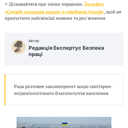
п
⭐ Дізнавайтеся про зміни першими.
Додайте
«Службу охорони праці» в улюблені Google
, щоб не
р
пропустити найсвіжіші новини та роз'яснення
о
в
Автор
а
Редакція Експертус Безпека
праці
д
ж
у
Рада розгляне законопроєкт щодо санітарно-
в
епідеміологічного благополуччя населення
а
т