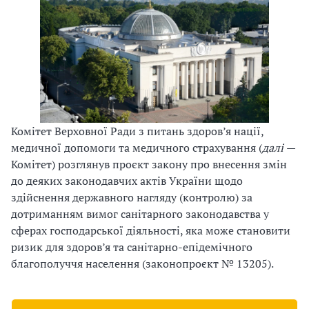
и
С
У
О
П
Комітет Верховної Ради з питань здоров’я нації,
у
медичної допомоги та медичного страхування (
далі
—
б
Комітет) розглянув проєкт закону про внесення змін
до деяких законодавчих актів України щодо
л
здійснення державного нагляду (контролю) за
дотриманням вимог санітарного законодавства у
а
сферах господарської діяльності, яка може становити
г
ризик для здоров’я та санітарно-епідемічного
благополуччя населення (законопроєкт № 13205).
о
д