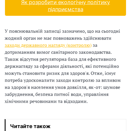
Як розробити екологічну політику
і
підприємства
й
У пояснювальній записці зазначено, що на сьогодні
н
жодний орган не має повноважень здійснювати
і
заходи державного нагляду (контролю)
за
дотриманням вимог санітарного законодавства.
й
Також відсутня регуляторна база для ефективного
держнагляду за сферами діяльності, які потенційно
о
можуть становити ризик для здоров'я. Отже, існує
р
потреба удосконалити заходи контролю за впливом
на здоров'я населення умов довкілля, як-от: шумове
г
забруднення, безпека питної води, управління
хімічними речовинами та відходами.
а
н
і
Читайте також