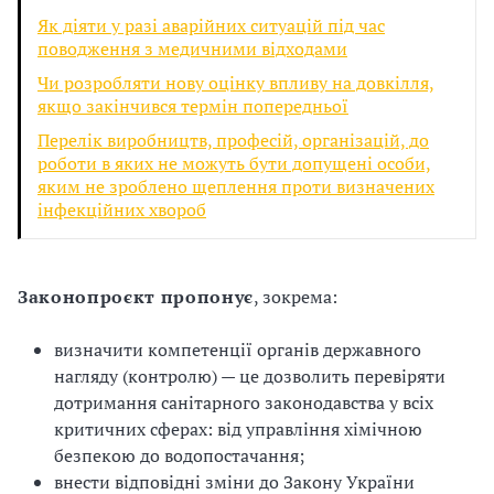
з
Як діяти у разі аварійних ситуацій під час
поводження з медичними відходами
а
Чи розробляти нову оцінку впливу на довкілля,
якщо закінчився термін попередньої
ц
Перелік виробництв, професій, організацій, до
і
роботи в яких не можуть бути допущені особи,
яким не зроблено щеплення проти визначених
ї
інфекційних хвороб
Законопроєкт пропонує
, зокрема:
визначити компетенції органів державного
нагляду (контролю) — це дозволить перевіряти
дотримання санітарного законодавства у всіх
критичних сферах: від управління хімічною
безпекою до водопостачання;
внести відповідні зміни до Закону України