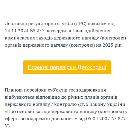
и
С
У
Державна регуляторна служба (ДРС) наказом від
14.11.2024 № 257 затвердила План здійснення
О
комплексних заходів державного нагляду (контролю)
органів державного нагляду (контролю) на 2025 рік.
П
у
Планові перевірки Держпраці
б
л
Планові перевірки суб’єктів господарювання
а
відбуваються відповідно до річних планів органів
державного нагляду / контролю (ст. 5 Закону України
г
«Про основні засади державного нагляду (контролю) у
сфері господарської діяльності» від 05.04.2007 № 877-
о
V).
д