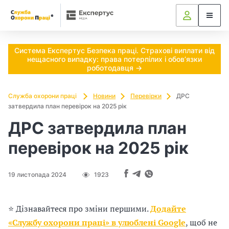
Ч
и
п
Система Експертус Безпека праці. Страхові виплати від
нещасного випадку: права потерпілих і обов’язки
о
роботодавця →
т
Служба охорони праці
Новини
Перевірки
ДРС
затвердила план перевірок на 2025 рік
р
ДРС затвердила план
і
перевірок на 2025 рік
б
н
19 листопада 2024
1923
о
⭐ Дізнавайтеся про зміни першими.
Додайте
в
«Службу охорони праці» в улюблені Google
, щоб не