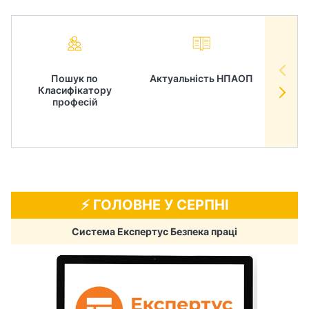
Пошук по
Актуальність НПАОП
Норм
Класифікатору
в
професій
⚡️ ГОЛОВНЕ У СЕРПНІ
Система Експертус Безпека праці