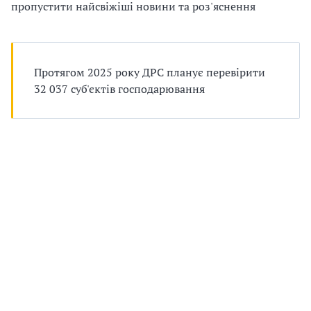
п
пропустити найсвіжіші новини та роз'яснення
р
о
Протягом 2025 року ДРС планує перевірити
в
32 037 суб'єктів господарювання
а
д
ж
у
в
а
т