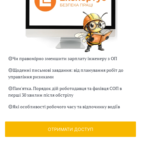
🟡
Чи правомірно зменшити зарплату інженеру з ОП
🟡
Щоденні письмові завдання: від планування робіт до
управління ризиками
🟡
Пам'ятка. Порядок дій роботодавця та фахівця СОП в
перші 30 хвилин після обстрілу
🟡
Які особливості робочого часу та відпочинку водіїв
ОТРИМАТИ ДОСТУП