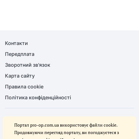
Контакти
Передплата
Зворотний зв'язок
Карта сайту
Правила cookie
Політика конфіденційності
© Служба охорони праці, 2026. Усі права захищено
Портал pro-op.com.ua використовує файли cookie.
Повне або часткове копіювання будь-яких матеріалів сайту,
цитування, публікація їх анотованих оглядів допускаються лише за
Продовжуючи перегляд порталу, ви погоджуєтеся з
письмового дозволу редакції сайту Служба охорони праці