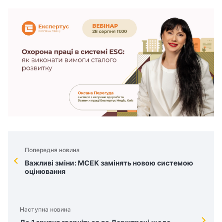
з
а
ц
і
ї
Попередня новина
Важливі зміни: МСЕК замінять новою системою
оцінювання
Наступна новина