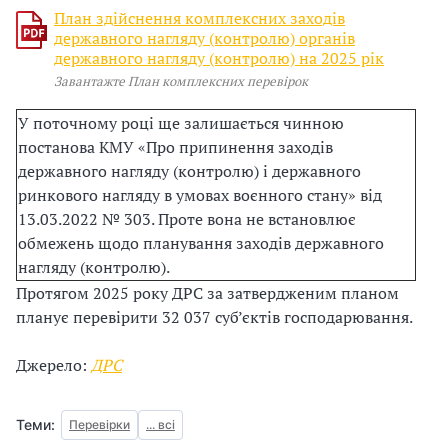
План здійснення комплексних заходів
і
державного нагляду (контролю) органів
державного нагляду (контролю) на 2025 рік
й
Завантажте План комплексних перевірок
н
У поточному році ще залишається чинною
постанова КМУ «Про припинення заходів
і
державного нагляду (контролю) і державного
й
ринкового нагляду в умовах воєнного стану» від
13.03.2022 № 303. Проте вона не встановлює
о
обмежень щодо планування заходів державного
нагляду (контролю).
р
Протягом 2025 року ДРС за затвердженим планом
г
планує перевірити 32 037 суб’єктів господарювання.
а
Джерело:
ДРС
н
Теми:
Перевірки
... всі
і