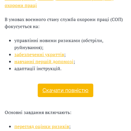
охорони праці
і
В умовах воєнного стану служба охорони праці (СОП)
й
фокусується на:
н
управлінні новими ризиками (обстріли,
і
руйнування);
забезпеченні укриттів
;
й
навчанні першій допомозі
;
о
адаптації інструкцій.
р
г
Скачати повністю
а
Основні завдання включають:
н
і
перегляд оцінки ризиків
;