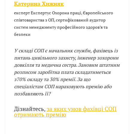
Катерина Хижняк
експерт Експертус Охорона праці, Європейського
співтовариства з ОП, сертифікований аудитор
систем менеджменту професійного здоров’я та
безпеки
У складі СОП є начальник служби, фахівець із
питань цивільного захисту, інженер зохорони
довкілля та медична сестра. Зановим штатним
розписом заробітна плата складатиметься
з70% окладу та 30% премії. За що
спеціалістам СОП нараховують премію або
позбавляють її?
Дізнайтесь,
за яких умов фахівці СОП
отримають премію