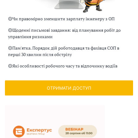
🟡
Чи правомірно зменшити зарплату інженеру з ОП
🟡
Щоденні письмові завдання: від планування робіт до
управління ризиками
🟡
Пам'ятка. Порядок дій роботодавця та фахівця СОП в
перші 30 хвилин після обстрілу
🟡
Які особливості робочого часу та відпочинку водіїв
ОТРИМАТИ ДОСТУП