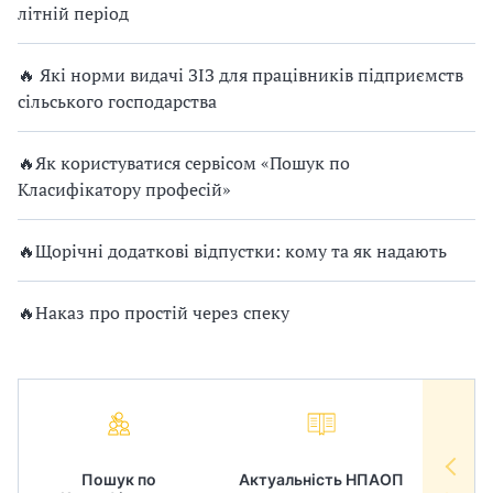
літній період
🔥 Які норми видачі ЗІЗ для працівників підприємств
сільського господарства
🔥Як користуватися сервісом «Пошук по
Класифікатору професій»
🔥Щорічні додаткові відпустки: кому та як надають
🔥Наказ про простій через спеку
Пошук по
Актуальність НПАОП
Норм