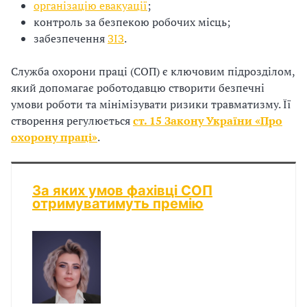
організацію евакуації
;
з
контроль за безпекою робочих місць;
забезпечення
ЗІЗ
.
а
ц
Служба охорони праці (СОП) є ключовим підрозділом,
який допомагає роботодавцю створити безпечні
і
умови роботи та мінімізувати ризики травматизму. Її
створення регулюється
ст. 15 Закону України «Про
ї
охорону праці»
.
За яких умов фахівці СОП
отримуватимуть премію