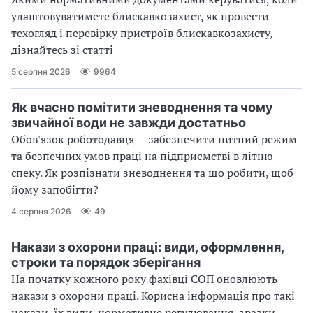
улаштовуватимете блискавкозахист, як провести
техогляд і перевірку пристроїв блискавкозахисту, —
дізнайтесь зі статті
5 серпня 2026
9964
Як вчасно помітити зневоднення та чому
звичайної води не завжди достатньо
Обов'язок роботодавця — забезпечити питний режим
та безпечних умов праці на підприємстві в літню
спеку. Як розпізнати зневоднення та що робити, щоб
йому запобігти?
4 серпня 2026
49
Накази з охорони праці: види, оформлення,
строки та порядок зберігання
На початку кожного року фахівці СОП оновлюють
накази з охорони праці. Корисна інформація про такі
накази, їх види, нормативне регулювання, зразки ─