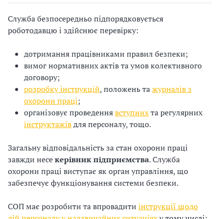
Служба безпосередньо підпорядковується
роботодавцю і здійснює перевірку:
дотримання працівниками правил безпеки;
вимог нормативних актів та умов колективного
договору;
розробку інструкцій
, положень та
журналів з
охорони праці
;
організовує проведення
вступних
та регулярних
інструктажів
для персоналу, тощо.
Загальну відповідальність за стан охорони праці
завжди несе
керівник підприємства
. Служба
охорони праці виступає як орган управління, що
забезпечує функціонування системи безпеки.
СОП має розробити та впровадити
інструкції щодо
дій персоналу у надзвичайних ситуаціях
у тому числі: