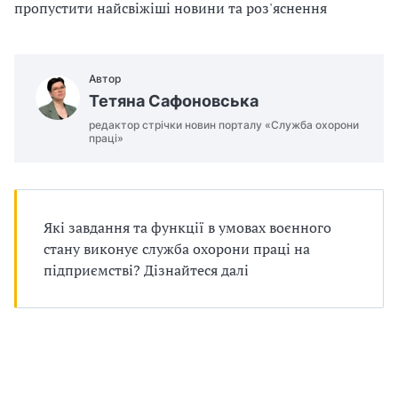
п
пропустити найсвіжіші новини та роз'яснення
р
о
Автор
Тетяна Сафоновська
в
редактор стрічки новин порталу «Служба охорони
праці»
а
д
ж
Які завдання та функції в умовах воєнного
стану виконує служба охорони праці на
у
підприємстві? Дізнайтеся далі
в
а
т