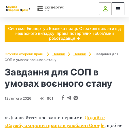
Ч
и
п
Система Експертус Безпека праці. Страхові виплати від
нещасного випадку: права потерпілих і обов’язки
о
роботодавця →
т
Служба охорони праці
Новини
Новини
Завдання для
СОП в умовах воєнного стану
р
Завдання для СОП в
і
умовах воєнного стану
б
н
12 лютого 2026
801
о
⭐ Дізнавайтеся про зміни першими.
Додайте
в
«Службу охорони праці» в улюблені Google
, щоб не