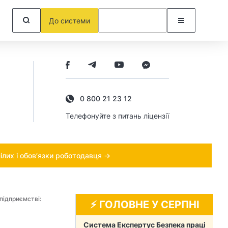
До системи
0 800 21 23 12
Телефонуйте з питань ліцензії
ілих і обов’язки роботодавця →
 підприємстві:
⚡️ ГОЛОВНЕ У СЕРПНІ
Система Експертус Безпека праці