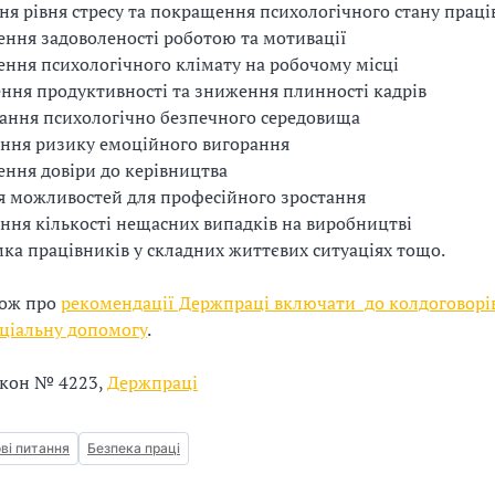
я рівня стресу та покращення психологічного стану праці
ння задоволеності роботою та мотивації
ння психологічного клімату на робочому місці
ння продуктивності та зниження плинності кадрів
ання психологічно безпечного середовища
ння ризику емоційного вигорання
ння довіри до керівництва
 можливостей для професійного зростання
ня кількості нещасних випадків на виробництві
ка працівників у складних життєвих ситуаціях тощо.
кож про
рекомендації Держпраці включати до колдоговорі
ціальну допомогу
.
акон № 4223,
Держпраці
ві питання
Безпека праці