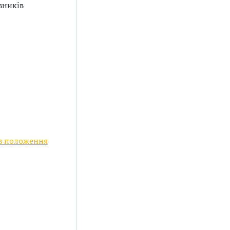
вників
в положення