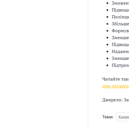
Зниженн
Підвище
Поліпше
Збільше
Формув
Зменше
Підвище
Надання
Зменшен
Підтрим
Читайте та
про психосо
Джерело: З
Теми:
Кадро