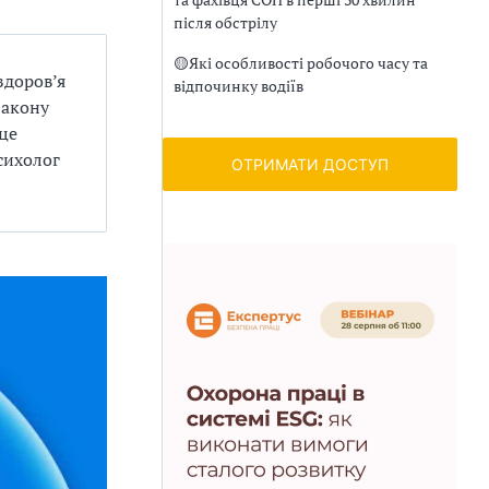
після обстрілу
🟡
Які особливості робочого часу та
здоров’я
відпочинку водіїв
закону
 це
сихолог
ОТРИМАТИ ДОСТУП