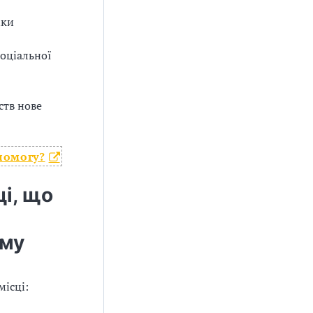
мки
соціальної
ств нове
помогу?
і, що
ому
місці: