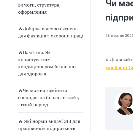
п
Чи має
вимоги, структура,
п
п
к
р
оформлення
с
с
а
підпри
и
и
м
о
х
х
о
🔥Добірка відеороз'яснень
о
о
т
в
для фахівців з охорони праці
23 жовтня 202
л
л
р
а
о
о
и
🔥Пам'ятка. Як
г
г
м
д
користуватися
⭐ Дізнавайт
і
і
а
кондиціонером безпечно
улюблені G
ч
ч
т
ж
для здоров'я
н
н
и
у
о
о
🔥Чи можна замінити
ї
ї
б
в
спецодяг на більш легкий у
р
р
е
літній період
е
е
з
а
а
а
п
т
б
б
л
🔥 Які норми видачі ЗІЗ для
і
і
а
працівників підприємств