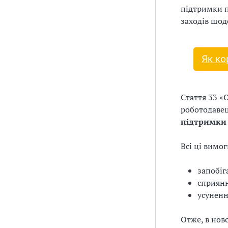
підтримки п
заходів щод
Як ко
Стаття 33 «
роботодаве
підтримки 
Всі ці вимог
запобіг
сприянн
усуненн
Отже, в нов