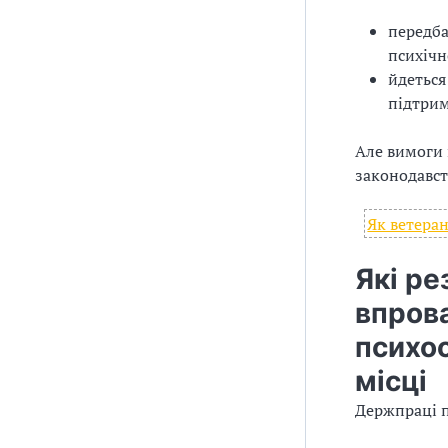
передба
психічн
йдеться
підтрим
Але вимоги 
законодавст
Як ветера
Які ре
впров
психо
місці
Держпраці п