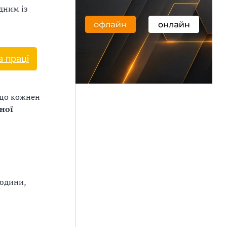
дним із
 праці
 що кожнен
ної
людини,