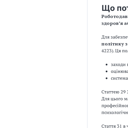
з
Що по
а
Роботодав
здоров’я 
ц
Для забезпе
і
політику 
ї
4223). Ця п
заходи 
оцінюва
система
Статтею 29 
Для цього м
професійног
психологічно
Стаття 31 в