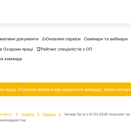
мативні документи
👍Оновлені сервіси
Семінари та вебінари
а Охорони праці
🏆Рейтинг спеціалістів з ОП
а команда
 праці. Страхові виплати від нещасного випадку: права потерп
и праці
Новини
Новини
Чи має бути з 07.02.2026 психолог на
 законодавства