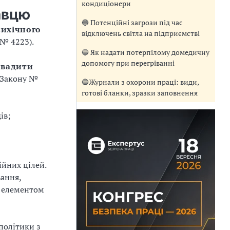
кондиціонери
авцю
🔵 Потенційні загрози під час
сихічного
відключень світла на підприємстві
 № 4223).
🔵 Як надати потерпілому домедичну
допомогу при перегріванні
овадити
1 Закону №
🔵Журнали з охорони праці: види,
готові бланки, зразки заповнення
ів;
йних цілей.
ання,
е елементом
політики з