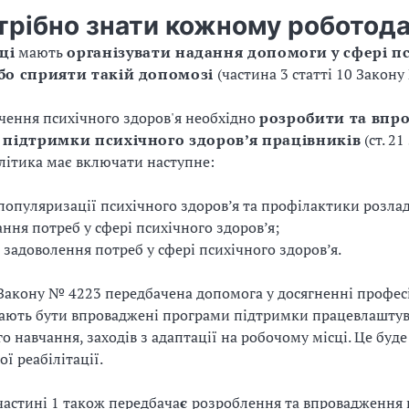
трібно знати кожному роботод
ці
мають
організувати надання допомоги у сфері п
або сприяти такій допомозі
(частина 3 статті 10 Закону
чення психічного здоров'я необхідно
розробити та впр
з підтримки психічного здоров’я працівників
(ст. 2
олітика має включати наступне:
популяризації психічного здоров’я та профілактики розлад
ння потреб у сфері психічного здоров’я;
 задоволення потреб у сфері психічного здоров’я.
Закону № 4223 передбачена допомога у досягненні професі
ають бути впроваджені програми підтримки працевлаштув
о навчання, заходів з адаптації на робочому місці. Це буд
ї реабілітації.
 частині 1 також передбача
є
розроблення та впровадження 