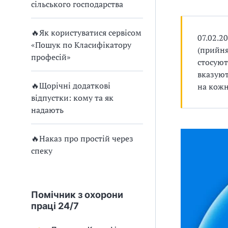
и
л
л
т
сільського господарства
і
і
н
С
т
т
у
🔥Як користуватися сервісом
У
07.02.2
а
а
п
«Пошук по Класифікатору
(прийня
ц
ц
с
О
професій»
стосуют
і
і
и
вказуют
ї
ї
х
П
🔥Щорічні додаткові
на кожн
о
у
відпустки: кому та як
л
надають
о
б
г
і
л
🔥Наказ про простій через
ч
спеку
а
н
у
г
д
Помічник з охорони
о
о
праці 24/7
п
д
о