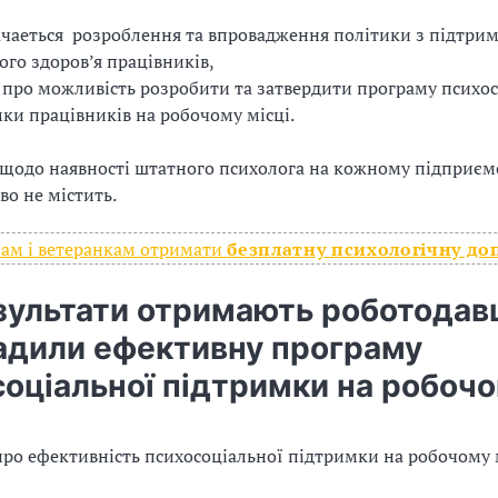
чаеться розроблення та впровадження політики з підтри
ого здоров’я працівників,
 про можливість розробити та затвердити програму психо
ки працівників на робочому місці.
щодо наявності штатного психолога на кожному підприєм
во не містить.
нам і ветеранкам отримати
безплатну психологічну до
зультати отримають роботодавц
адили ефективну програму
соціальної підтримки на робоч
ро ефективність психосоціальної підтримки на робочому 