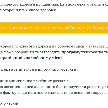
сихічного здоров’я працівників. Цей документ має стати о
о охорони психічного здоров’я.
ристуватися пошуком у системі Експертус Безпека
Охорона психічного здоров’я на робочому місці» зазначає,
ць може розробити та затвердити
програму психосоціаль
працівників на робочому місці
.
и, як і новий закон в цілому, спрямовані на:
ання виникненню психічних розладів,
я досягненню психологічного благополуччя та розвитку 
я факторів, що негативно впливають на психічне здоров’я.
ому законі: