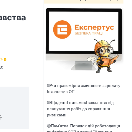
авства
» в
ня
🟡
Чи правомірно зменшити зарплату
інженеру з ОП
🟡
Щоденні письмові завдання: від
планування робіт до управління
ризиками
,
СТ
🟡
Пам'ятка. Порядок дій роботодавця
та фахівця СОП в перші 30 хвилин