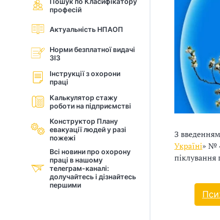
Пошук по Класифікатору
м
професій
і
о
г
Актуальність НПАОП
й
у
Норми безплатної видачі
н
?
ЗІЗ
і
Інструкції з охорони
праці
й
Калькулятор стажу
роботи на підприємстві
о
Конструктор Плану
р
евакуації людей у разi
З введенням
пожежі
Україні
» № 
г
Всі новини про охорону
піклування 
праці в нашому
а
телеграм-каналі:
долучайтесь і дізнайтесь
першими
н
Пси
і