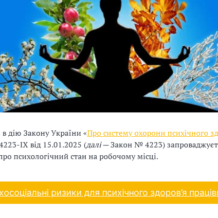
 в дію Закону України «
Про систему охорони психічного зд
4223-IX від 15.01.2025 (
далі
─ Закон № 4223) запроваджуєт
про психологічний стан на робочому місці.
хосоціальні ризики для психічного здоров’я праців