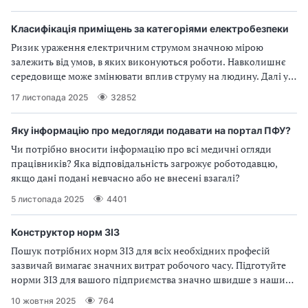
і
Класифікація приміщень за категоріями електробезпеки
й
Ризик ураження електричним струмом значною мірою
залежить від умов, в яких виконуються роботи. Навколишнє
н
середовище може змінювати вплив струму на людину. Далі у
статті докладніше
17 листопада 2025
32852
і
й
Яку інформацію про медогляди подавати на портал ПФУ?
Чи потрібно вносити інформацію про всі медичні огляди
о
працівників? Яка відповідальність загрожує роботодавцю,
якщо дані подані невчасно або не внесені взагалі?
р
5 листопада 2025
4401
г
Конструктор норм ЗІЗ
а
Пошук потрібних норм ЗІЗ для всіх необхідних професій
зазвичай вимагає значних витрат робочого часу. Підготуйте
н
норми ЗІЗ для вашого підприємства значно швидше з нашим
і
зручним сервісом
10 жовтня 2025
764