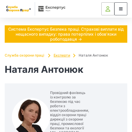
Ч
и
п
Система Експертус Безпека праці. Страхові виплати від
нещасного випадку: права потерпілих і обов’язки
о
роботодавця →
т
Служба охорони праці
Експерти
Наталя Антонюк
р
Наталя Антонюк
і
б
Провідний фахівець
н
із контролю за
безпекою під час
роботи з
о
електрообладнанням,
відділ охорони праці
дирекції з охорони
в
праці, промислової
безпеки та екології