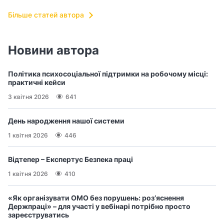
з
Більше статей автора
а
Новини автора
ц
і
Політика психосоціальної підтримки на робочому місці:
практичні кейси
ї
3 квітня 2026
641
День народження нашої системи
1 квітня 2026
446
Відтепер – Експертус Безпека праці
1 квітня 2026
410
«Як організувати ОМО без порушень: роз’яснення
Держпраці» – для участі у вебінарі потрібно просто
зареєструватись