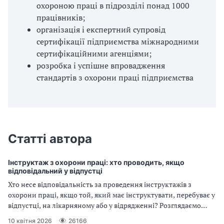
и
охороною праці в підрозділі понад 1000
працівників;
С
організація і експертний супровід
У
сертифікації підприємства міжнародними
сертифікаційними агенціями;
О
розробка і успішне впровадження
стандартів з охорони праці підприємства
П
у
б
Статті автора
л
а
Інструктаж з охорони праці: хто проводить, якщо
відповідальний у відпустці
г
Хто несе відповідальність за проведення інструктажів з
охорони праці, якщо той, який має інструктувати, перебуває у
о
відпустці, на лікарняному або у відрядженні? Розглядаємо
докладно це питання
д
10 квітня 2026
26166