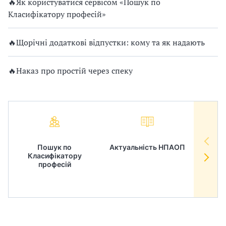
🔥Як користуватися сервісом «Пошук по
Класифікатору професій»
🔥Щорічні додаткові відпустки: кому та як надають
🔥Наказ про простій через спеку
Пошук по
Актуальність НПАОП
Норм
Класифікатору
в
професій