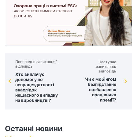
Попереднє запитання/
Наступне
відповідь
запитання/
відповідь
Хто виплачує
Чи є мобінгом
допомогу по
безпідставне
непрацездатності
позбавлення
внаслідок
працівника
нещасного випадку
премії?
на виробництві?
Останні новини