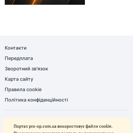
Контакти
Передплата
Зворотний зв'язок
Карта сайту
Правила cookie
Політика конфіденційності
© Служба охорони праці, 2026. Усі права захищено
Портал pro-op.com.ua використовує файли cookie.
Повне або часткове копіювання будь-яких матеріалів сайту,
цитування, публікація їх анотованих оглядів допускаються лише за