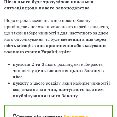
Після цього буде зрозумілою подальша
і
ситуація щодо нового законодавства.
й
Щодо строків введення в дію нового Закону ─ в
прикінцевих положеннях до нього наразі зазначено,
н
що закон набере чинності з дня, наступного за днем
і
його опублікування, та буде
введений в дію через
шість місяців з дня припинення або скасування
й
воєнного стану в Україні
,
крім
:
о
пунктів 2 та 3
цього розділу, які набирають
р
чинності
у день введення
цього Закону в
дію
;
г
пункту 5
цього розділу, який набирає чинності і
вводяться в дію
з дня,
наступного за днем
а
опублікування цього Закону
.
н
і
👇Стаття від системи
Експертус