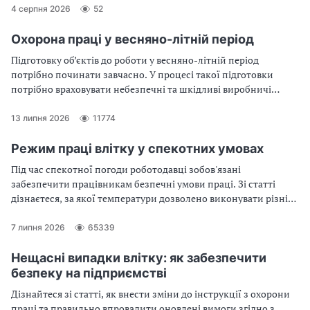
4 серпня 2026
52
Охорона праці у весняно-літній період
Підготовку об’єктів до роботи у весняно-літній період
потрібно починати завчасно. У процесі такої підготовки
потрібно враховувати небезпечні та шкідливі виробничі
чинники, ризики на робочих місцях та розробити відповідні
документи. У статті ви знайдете рекомендації та готові
13 липня 2026
11774
зразки, які допоможуть забезпечити охорону праці у весняно-
літній період
Режим праці влітку у спекотних умовах
Під час спекотної погоди роботодавці зобов'язані
забезпечити працівникам безпечні умови праці. Зі статті
дізнаєтеся, за якої температури дозволено виконувати різні
види робіт, як запобігти перегріванню організму, а також
знайдете зразки супровідних документів
7 липня 2026
65339
Нещасні випадки влітку: як забезпечити
безпеку на підприємстві
Дізнайтеся зі статті, як внести зміни до інструкції з охорони
праці та правильно впровадити оновлені вимоги згідно з