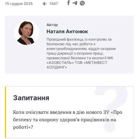
п
15 грудня 2025
1547
р
Автор
о
Наталя Антонюк
в
Провідний фахівець із контролю за
безпекою під час роботи з
електрообладнанням, відділ охорони
а
праці дирекції з охорони праці,
промислової безпеки та екології МК
д
«АЗОВСТАЛЬ» ТОВ «МЕТІНВЕСТ
ХОЛДИНГ»
ж
у
Запитання
в
Коли очікувати введення в дію нового ЗУ «Про
а
безпеку та охорону здоров’я працівників на
т
роботі»?