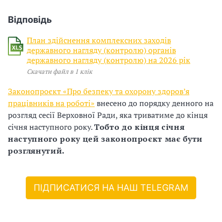
и
С
Відповідь
У
План здійснення комплексних заходів
державного нагляду (контролю) органів
О
державного нагляду (контролю) на 2026 рік
Скачати файл в 1 клік
П
Законопроєкт «Про безпеку та охорону здоров’я
у
працівників на роботі»
внесено до порядку денного на
розгляд сесії Верховної Ради, яка триватиме до кінця
б
січня наступного року.
Тобто до кінця січня
л
наступного року цей законопроєкт має бути
розглянутий.
а
г
ПІДПИСАТИСЯ НА НАШ TELEGRAM
о
д