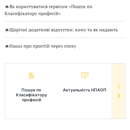
🔥Як користуватися сервісом «Пошук по
Класифікатору професій»
🔥Щорічні додаткові відпустки: кому та як надають
🔥Наказ про простій через спеку
Пошук по
Актуальність НПАОП
Норм
Класифікатору
в
професій