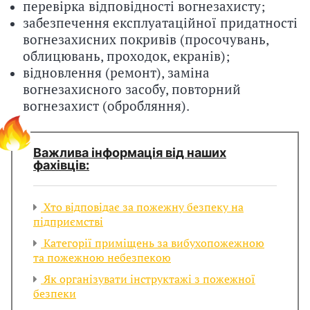
перевірка відповідності вогнезахисту;
забезпечення експлуатаційної придатності
вогнезахисних покривів (просочувань,
облицювань, проходок, екранів);
відновлення (ремонт), заміна
вогнезахисного засобу, повторний
вогнезахист (обробляння).
Важлива інформація від наших
фахівців:
Хто відповідає за пожежну безпеку на
підприємстві
Категорії приміщень за вибухопожежною
та пожежною небезпекою
Як організувати інструктажі з пожежної
безпеки