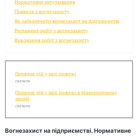
и
Нормативне регулювання
С
Правила з вогнезахисту
Як забезпечити вогнезахист на підприємстві
У
Регламент робіт з вогнезахисту
О
Виконання робіт з вогнезахисту
П
у
б
Порядок дій у разі пожежі
скачати
л
Порядок дій у разі пожежі в транспортному
а
засобі
скачати
г
о
Вогнезахист на підприємстві. Нормативне
д