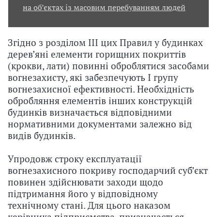
на об’єктах із масовим перебуванням людей
з
а
Згідно з розділом ІІІ цих Правил у будинках
ц
дерев’яні елементи горищних покриттів
(крокви, лати) повинні оброблятися засобами
і
вогнезахисту, які забезпечують І групу
ї
вогнезахисної ефективності. Необхідність
обробляння елементів інших конструкцій
будинків визначається відповідними
нормативними документами залежно від
видів будинків.
Упродовж строку експлуатації
вогнезахисного покриву господарчий суб’єкт
повинен здійснювати заходи щодо
підтримання його у відповідному
технічному стані. Для цього наказом