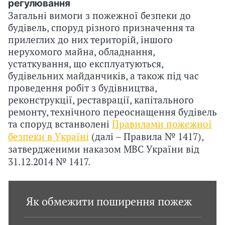
регулювання
і
Загальні вимоги з пожежної безпеки до
будівель, споруд різного призначення та
й
прилеглих до них територій, іншого
нерухомого майна, обладнання,
н
устаткування, що експлуатуються,
і
будівельних майданчиків, а також під час
проведення робіт з будівництва,
й
реконструкції, реставрації, капітального
ремонту, технічного переоснащення будівель
о
та споруд встанволені
Правилами пожежної
р
безпеки в Україні
(далі – Правила
№ 1417
),
затвердженими наказом МВС України від
г
31.12.2014 № 1417.
а
н
Як обмежити поширення пожеж
і