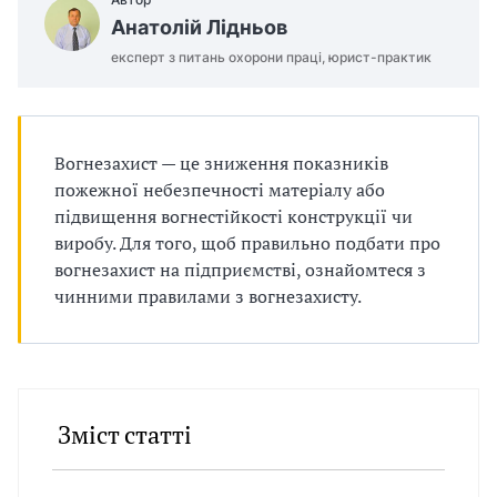
п
Анатолій Лідньов
р
експерт з питань охорони праці, юрист-практик
о
в
Вогнезахист — це зниження показників
а
пожежної небезпечності матеріалу або
підвищення вогнестійкості конструкції чи
д
виробу. Для того, щоб правильно подбати про
вогнезахист на підприємстві, ознайомтеся з
ж
чинними правилами з вогнезахисту.
у
в
а
Зміст статті
т