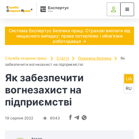
Ч
и
п
Система Експертус Безпека праці. Страхові виплати від
нещасного випадку: права потерпілих і обов’язки
о
роботодавця →
т
Служба охорони праці
Статті
Пожежна безпека
Як
забезпечити вогнезахист на підприємстві
р
Як забезпечити
і
UA
вогнезахист на
RU
б
підприємстві
н
о
19 серпня 2022
8043
в
Автор