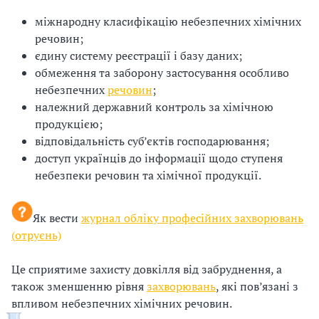
н
і
міжнародну класифікацію небезпечних хімічних
речовин;
й
єдину систему реєстрації і базу даних;
и
обмеження та заборону застосування особливо
н
небезпечних
речовин
;
х
і
належний державний контроль за хімічною
продукцією;
й
з
відповідальність суб’єктів господарювання;
доступ українців до інформації щодо ступеня
о
а
небезпеки речовин та хімічної продукції.
р
с
Як вести
журнал обліку професійних захворювань
г
(отруєнь)
а
о
Це сприятиме захисту довкілля від забруднення, а
н
також зменшенню рівня
захворювань
, які пов’язані з
б
впливом небезпечних хімічних речовин.
і