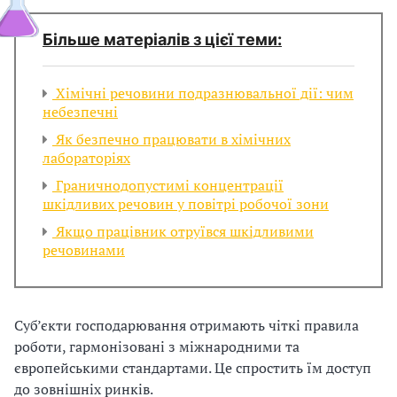
і
з
Більше матеріалів з цієї теми:
а
в
ц
Хімічні речовини подразнювальної дії: чим
небезпечні
і
Як безпечно працювати в хімічних
лабораторіях
ї
Граничнодопустимі концентрації
шкідливих речовин у повітрі робочої зони
Якщо працівник отруївся шкідливими
речовинами
Суб’єкти господарювання отримають чіткі правила
роботи, гармонізовані з міжнародними та
європейськими стандартами. Це спростить їм доступ
до зовнішніх ринків.