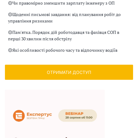
🟡
Чи правомірно зменшити зарплату інженеру з ОП
🟡
Щоденні письмові завдання: від планування робіт до
управління ризиками
🟡
Пам'ятка. Порядок дій роботодавця та фахівця СОП в
перші 30 хвилин після обстрілу
🟡
Які особливості робочого часу та відпочинку водіїв
ОТРИМАТИ ДОСТУП