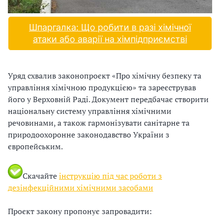
и
р
С
Шпаргалка: Що робити в разі хімічної
У
атаки або аварії на хімпідприємстві
а
О
н
Уряд схвалив законопроєкт «Про хімічну безпеку та
П
управління хімічною продукцією» та зареєстрував
у
с
його у Верховній Раді. Документ передбачає створити
національну систему управління хімічними
б
речовинами, а також гармонізувати санітарне та
п
природоохоронне законодавство України з
л
європейським.
о
а
г
Скачайте
інструкцію під час роботи з
р
дезінфекційними хімічними засобами
о
т
Проєкт закону пропонує запровадити:
д