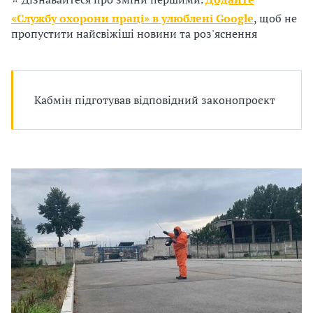
д
п
«Службу охорони праці» в улюблені Google
, щоб не
и
р
пропустити найсвіжіші новини та роз'яснення
о
в
в
Кабмін підготував відповідний законопроєкт
о
а
д
д
ж
і
у
ї
в
а
в
т
т