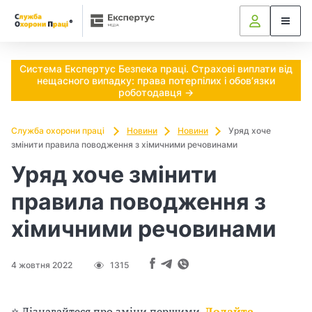
Ч
М
и
п
Система Експертус Безпека праці. Страхові виплати від
е
нещасного випадку: права потерпілих і обов’язки
о
роботодавця →
д
т
Служба охорони праці
Новини
Новини
Уряд хоче
змінити правила поводження з хімичними речовинами
р
о
Уряд хоче змінити
і
г
правила поводження з
б
хімичними речовинами
л
н
о
я
4 жовтня 2022
1315
в
⭐ Дізнавайтеся про зміни першими.
Додайте