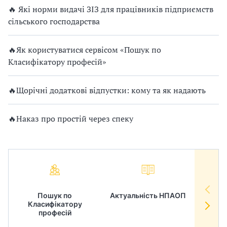
🔥 Які норми видачі ЗІЗ для працівників підприємств
сільського господарства
🔥Як користуватися сервісом «Пошук по
Класифікатору професій»
🔥Щорічні додаткові відпустки: кому та як надають
🔥Наказ про простій через спеку
Пошук по
Актуальність НПАОП
Норм
Класифікатору
в
професій