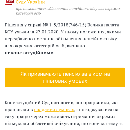
и
Суду України
про незаконність збільшення пенсійного віку для окремих
С
категорій осіб
У
Рішення у справі № 1-5/2018(746/15) Велика палата
КСУ ухвалила 23.01.2020. У ньому положення, якими
О
передбачено поетапне збільшення пенсійного віку
П
для окремих категорій осіб, визнано
неконституційними
.
у
б
Як призначають пенсію за віком на
л
пільгових умовах
а
Конституційний Суд наголосив, що працівники, які
г
працювали в
шкідливих умовах
, і погоджувалися на
о
таку працю через можливість отримання окремих
пільг, мали об’єктивні очікування, що вони матимуть
д