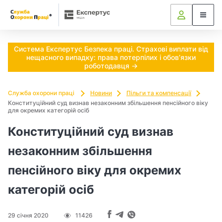
Ч
и
п
Система Експертус Безпека праці. Страхові виплати від
нещасного випадку: права потерпілих і обов’язки
о
роботодавця →
т
Служба охорони праці
Новини
Пільги та компенсації
Конституційний суд визнав незаконним збільшення пенсійного віку
р
для окремих категорій осіб
і
Конституційний суд визнав
б
незаконним збільшення
н
пенсійного віку для окремих
о
категорій осіб
в
29 січня 2020
11426