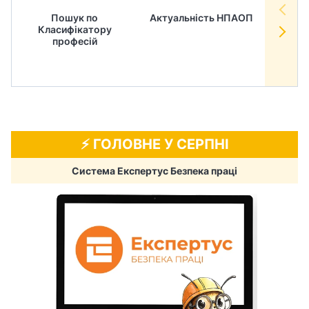
Пошук по
Актуальність НПАОП
Норм
Класифікатору
в
професій
⚡️ ГОЛОВНЕ У СЕРПНІ
Система Експертус Безпека праці