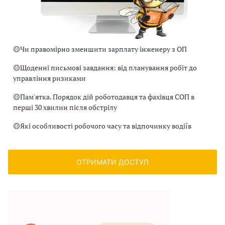
🟡
Чи правомірно зменшити зарплату інженеру з ОП
🟡
Щоденні письмові завдання: від планування робіт до
управління ризиками
🟡
Пам'ятка. Порядок дій роботодавця та фахівця СОП в
перші 30 хвилин після обстрілу
🟡
Які особливості робочого часу та відпочинку водіїв
ОТРИМАТИ ДОСТУП