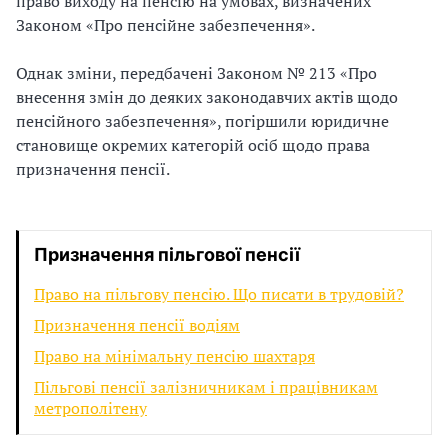
право виходу на пенсію на умовах, визначених
Законом «Про пенсійне забезпечення».
і
й
Однак зміни, передбачені Законом № 213 «Про
внесення змін до деяких законодавчих актів щодо
н
пенсійного забезпечення», погіршили юридичне
становище окремих категорій осіб щодо права
і
призначення пенсії.
й
о
Призначення пільгової пенсії
р
Право на пільгову пенсію. Що писати в трудовій?
г
Призначення пенсії водіям
а
Право на мінімальну пенсію шахтаря
Пільгові пенсії залізничникам і працівникам
н
метрополітену
і