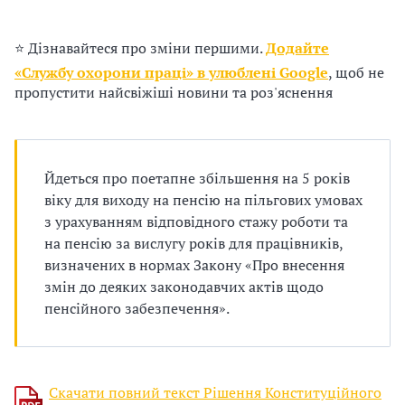
п
р
⭐ Дізнавайтеся про зміни першими.
Додайте
«Службу охорони праці» в улюблені Google
, щоб не
о
пропустити найсвіжіші новини та роз'яснення
в
а
Йдеться про поетапне збільшення на 5 років
д
віку для виходу на пенсію на пільгових умовах
ж
з урахуванням відповідного стажу роботи та
на пенсію за вислугу років для працівників,
у
визначених в нормах Закону «Про внесення
змін до деяких законодавчих актів щодо
в
пенсійного забезпечення».
а
т
Скачати повний текст Рішення Конституційного