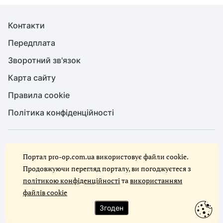
Контакти
Передплата
Зворотний зв'язок
Карта сайту
Правила cookie
Політика конфіденційності
© Служба охорони праці, 2026. Усі права захищено
Портал pro-op.com.ua використовує файли cookie.
Повне або часткове копіювання будь-яких матеріалів сайту,
цитування, публікація їх анотованих оглядів допускаються лише за
Продовжуючи перегляд порталу, ви погоджуєтеся з
письмового дозволу редакції сайту Служба охорони праці
політикою конфіденційності
та
використанням
файлів cookie
Ми в соцмережах
Згоден