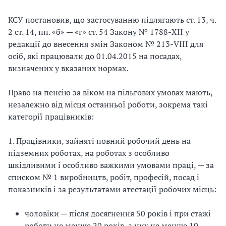
з
КСУ постановив, що застосуванню підлягають ст. 13, ч.
а
2 ст. 14, пп. «б» — «г» ст. 54 Закону № 1788-XII у
редакції до внесення змін Законом № 213-VIII для
ц
осіб, які працювали до 01.04.2015 на посадах,
визначених у вказаних нормах.
і
ї
Право на пенсію за віком на пільгових умовах мають,
незалежно від місця останньої роботи, зокрема такі
категорії працівників:
1. Працівники, зайняті повний робочий день на
підземних роботах, на роботах з особливо
шкідливими і особливо важкими умовами праці, — за
списком № 1 виробництв, робіт, професій, посад і
показників і за результатами атестації робочих місць:
чоловіки — після досягнення 50 років і при стажі
роботи не менше 20 років, з них не менше 10