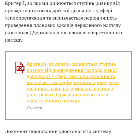
Критерії, за якими оцінюється ступінь ризику від
і
провадження господарської діяльності у сфері
теплопостачання та визначається періодичність
й
проведення планових заходів державного нагляду
(контролю) Державною інспекцією енергетичного
н
нагляду.
і
й
Критерії, за якими оцінюється ступінь
о
ризику від провадження господарської
діяльності у сфері теплопостачання та
р
визначається періодичність проведення
планових заходів державного нагляду
г
(контролю) Державною інспекцією
енергетичного нагляду
а
Скачати
н
і
Документ покликаний удосконалити систему