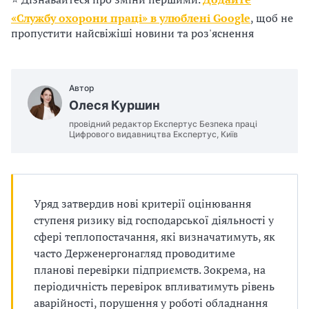
п
«Службу охорони праці» в улюблені Google
, щоб не
р
пропустити найсвіжіші новини та роз'яснення
о
в
Автор
Олеся Куршин
а
провідний редактор Експертус Безпека праці
Цифрового видавництва Експертус, Київ
д
ж
у
Уряд затвердив нові критерії оцінювання
ступеня ризику від господарської діяльності у
в
сфері теплопостачання, які визначатимуть, як
а
часто Держенергонагляд проводитиме
планові перевірки підприємств. Зокрема, на
т
періодичність перевірок впливатимуть рівень
аварійності, порушення у роботі обладнання