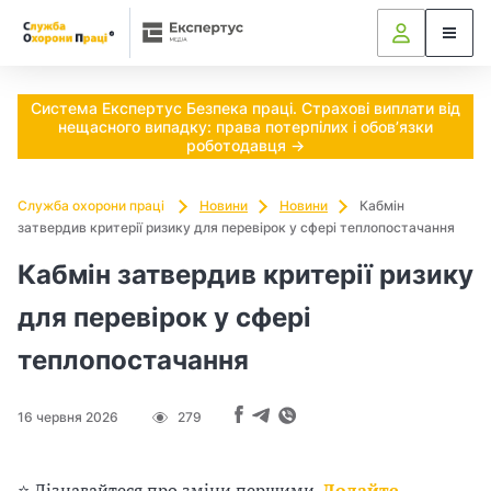
Ч
и
п
Система Експертус Безпека праці. Страхові виплати від
нещасного випадку: права потерпілих і обов’язки
о
роботодавця →
т
Служба охорони праці
Новини
Новини
Кабмін
затвердив критерії ризику для перевірок у сфері теплопостачання
р
Кабмін затвердив критерії ризику
і
для перевірок у сфері
б
теплопостачання
н
о
16 червня 2026
279
в
⭐ Дізнавайтеся про зміни першими.
Додайте