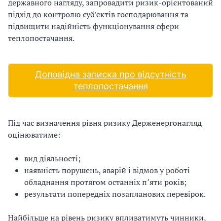
державного нагляду, запровадити ризик-орієнтований
з
підхід до контролю суб’єктів господарювання та
підвищити надійність функціонування сфери
а
теплопостачання.
ц
і
Доповідна записка про відсутність
теплопостачання
ї
Під час визначення рівня ризику Держенергонагляд
оцінюватиме:
вид діяльності;
наявність порушень, аварій і відмов у роботі
обладнання протягом останніх п՚яти років;
результати попередніх позапланових перевірок.
Найбільше на рівень ризику впливатимуть чинники,