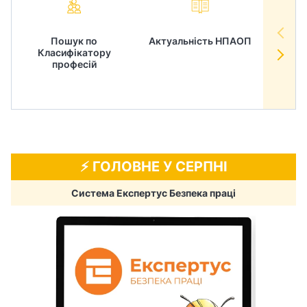
Пошук по
Актуальність НПАОП
Норм
Класифікатору
в
професій
⚡️ ГОЛОВНЕ У СЕРПНІ
Система Експертус Безпека праці