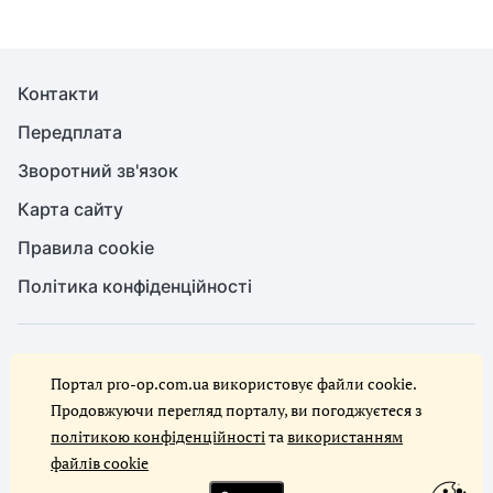
Контакти
Передплата
Зворотний зв'язок
Карта сайту
Правила cookie
Політика конфіденційності
© Служба охорони праці, 2026. Усі права захищено
Портал pro-op.com.ua використовує файли cookie.
Повне або часткове копіювання будь-яких матеріалів сайту,
цитування, публікація їх анотованих оглядів допускаються лише за
Продовжуючи перегляд порталу, ви погоджуєтеся з
письмового дозволу редакції сайту Служба охорони праці
політикою конфіденційності
та
використанням
файлів cookie
Ми в соцмережах