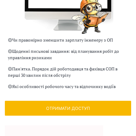
🟡
Чи правомірно зменшити зарплату інженеру з ОП
🟡
Щоденні письмові завдання: від планування робіт до
управління ризиками
🟡
Пам'ятка. Порядок дій роботодавця та фахівця СОП в
перші 30 хвилин після обстрілу
🟡
Які особливості робочого часу та відпочинку водіїв
ОТРИМАТИ ДОСТУП