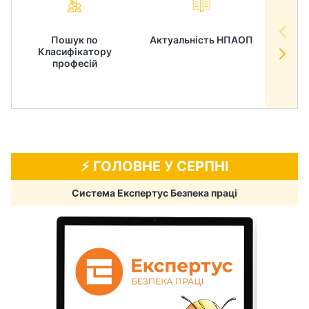
Пошук по
Актуальність НПАОП
Норм
Класифікатору
в
професій
⚡️ ГОЛОВНЕ У СЕРПНІ
Система Експертус Безпека праці