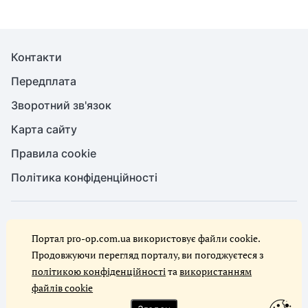
Контакти
Передплата
Зворотний зв'язок
Карта сайту
Правила cookie
Політика конфіденційності
© Служба охорони праці, 2026. Усі права захищено
Портал pro-op.com.ua використовує файли cookie.
Повне або часткове копіювання будь-яких матеріалів сайту,
цитування, публікація їх анотованих оглядів допускаються лише за
Продовжуючи перегляд порталу, ви погоджуєтеся з
письмового дозволу редакції сайту Служба охорони праці
політикою конфіденційності
та
використанням
файлів cookie
Ми в соцмережах