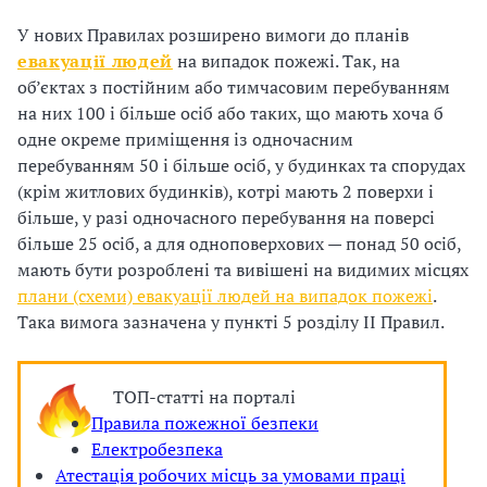
і
У нових Правилах розширено вимоги до планів
евакуації людей
на випадок пожежі. Так, на
й
об’єктах з постійним або тимчасовим перебуванням
на них 100 і більше осіб або таких, що мають хоча б
н
одне окреме приміщення із одночасним
і
перебуванням 50 і більше осіб, у будинках та спорудах
(крім житлових будинків), котрі мають 2 поверхи і
й
більше, у разі одночасного перебування на поверсі
більше 25 осіб, а для одноповерхових — понад 50 осіб,
о
мають бути розроблені та вивішені на видимих місцях
р
плани (схеми) евакуації людей на випадок пожежі
.
Така вимога зазначена у пункті 5 розділу ІІ Правил.
г
а
ТОП-статті на порталі
н
Правила пожежної безпеки
Електробезпека
і
Атестація робочих місць за умовами праці