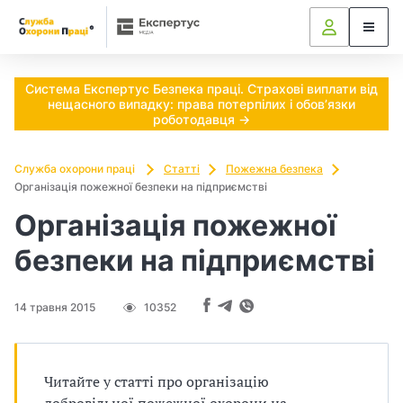
Ч
и
п
Система Експертус Безпека праці. Страхові виплати від
нещасного випадку: права потерпілих і обов’язки
о
роботодавця →
т
Служба охорони праці
Статті
Пожежна безпека
Організація пожежної безпеки на підприємстві
р
Організація пожежної
і
безпеки на підприємстві
б
н
14 травня 2015
10352
о
в
Читайте у статті про організацію