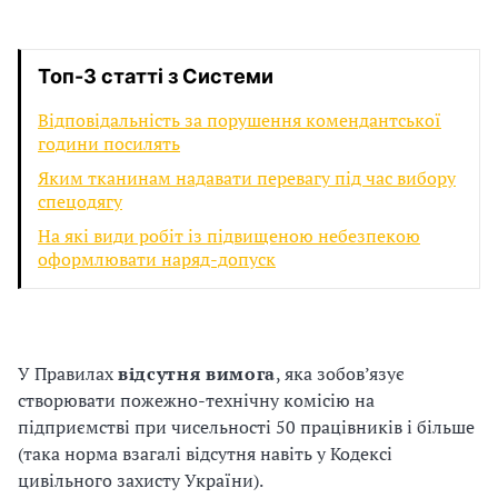
и
С
Топ-3 статті з Системи
У
Відповідальність за порушення комендантської
О
години посилять
П
Яким тканинам надавати перевагу під час вибору
спецодягу
у
На які види робіт із підвищеною небезпекою
оформлювати наряд-допуск
б
л
а
У Правилах
відсутня вимога
, яка зобов’язує
г
створювати пожежно-технічну комісію на
підприємстві при чисельності 50 працівників і більше
о
(така норма взагалі відсутня навіть у Кодексі
цивільного захисту України).
д