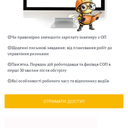
🟡
Чи правомірно зменшити зарплату інженеру з ОП
🟡
Щоденні письмові завдання: від планування робіт до
управління ризиками
🟡
Пам'ятка. Порядок дій роботодавця та фахівця СОП в
перші 30 хвилин після обстрілу
🟡
Які особливості робочого часу та відпочинку водіїв
ОТРИМАТИ ДОСТУП