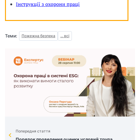
Інструкції з охорони праці
з
а
ц
Теми:
Пожежна безпека
... всі
і
ї
Попередня стаття
Порядок проведения оценки условий труда