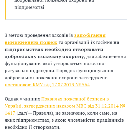
добровільної пожежної охорони на
п
підприємстві
р
о
З метою проведення заходів із
запобігання
в
виникненню пожеж
та організації їх гасіння
на
а
підприємствах необхідно створювати
добровільну пожежну охорону
, для забезпечення
д
функціонування якої утворюються пожежно-
рятувальні підрозділи. Порядок функціонування
ж
добровільної пожежної охорони затверджено
у
постановою КМУ від 17.07.2013 № 564
.
в
Однак у чинних
Правилах пожежної безпеки в
Україні, затверджених наказом МВС від 31.12.2014 №
а
1417
(
далі
— Правила), не зазначено, коли саме, на
т
яких підприємствах, з якою чисельністю працівників
необхідно її створювати.