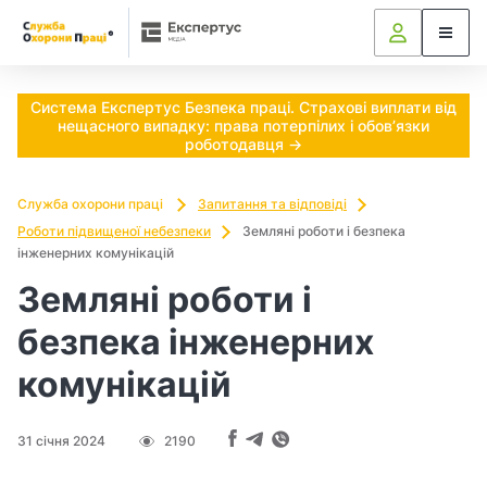
Ч
и
п
Система Експертус Безпека праці. Страхові виплати від
нещасного випадку: права потерпілих і обов’язки
о
роботодавця →
т
Служба охорони праці
Запитання та відповіді
р
Роботи підвищеної небезпеки
Земляні роботи і безпека
інженерних комунікацій
і
Земляні роботи і
б
безпека інженерних
н
комунікацій
о
31 січня 2024
2190
в