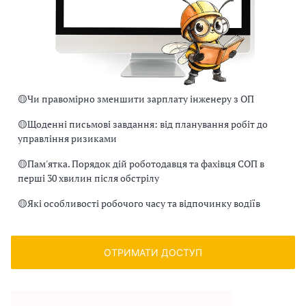
🟡
Чи правомірно зменшити зарплату інженеру з ОП
🟡
Щоденні письмові завдання: від планування робіт до
управління ризиками
🟡
Пам'ятка. Порядок дій роботодавця та фахівця СОП в
перші 30 хвилин після обстрілу
🟡
Які особливості робочого часу та відпочинку водіїв
ОТРИМАТИ ДОСТУП