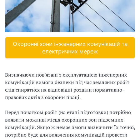
и
С
У
О
Охоронні зони інженерних комунікацій та
П
електричних мереж
у
б
Визначаючи пов’язані з експлуатацією інженерних
комунікацій вимоги безпеки під час земляних робіт
л
слід спиратися на відповідні розділи нормативно-
правових актів з охорони праці.
а
г
Перед початком робіт (на етапі підготовки) потрібно
виявити можливі місця охоронних зон підземних
о
комунікацій. Якщо ж немає змоги визначити їх точно,
потрібно буде для виявлення комунікацій провести
д