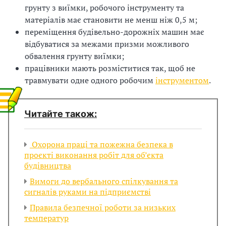
грунту з виїмки, робочого інструменту та
з
матеріалів має становити не менш ніж 0,5 м;
а
переміщення будівельно-дорожніх машин має
відбуватися за межами призми можливого
ц
обвалення грунту виїмки;
працівники мають розміститися так, щоб не
і
травмувати одне одного робочим
інструментом
.
ї
Читайте також:
Охорона праці та пожежна безпека в
проєкті виконання робіт для об’єкта
будівництва
Вимоги до вербального спілкування та
сигналів руками на підприємстві
Правила безпечної роботи за низьких
температур