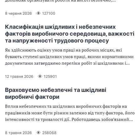
правильно оформити наряд-допуск, провести якісні
інструктажі працівникам та не помилитись у виборі засобів
8 червня 2026
127100
захисту
Класифікація шкідливих і небезпечних
факторів виробничого середовища, важкості
та напруженості трудового процесу
Як здійснюють оцінку умов праці на робочих місцях, які
бувають ступені шкідливих умов праці, якими нормативними
документами затверджено переліки робіт зі шкідливими і
важкими умовами праці — далі у статті
12 травня 2026
125901
Враховуємо небезпечні та шкідливі
виробничі фактори
Вплив небезпечних та шкідливих виробничих факторів на
працівників може бути різним залежно від типу фактора, його
інтенсивності та тривалості дії. Роботодавець зобов’язаний
усунути шкідливі та небезпечні виробничі фактори або
мінімізувати їхній вплив до гранично-допустимих значень,
8 травня 2026
258068
встановлених у санітарних нормах, правилах і нормативно-