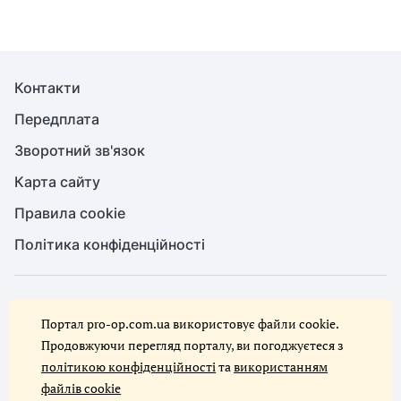
Контакти
Передплата
Зворотний зв'язок
Карта сайту
Правила cookie
Політика конфіденційності
© Служба охорони праці, 2026. Усі права захищено
Портал pro-op.com.ua використовує файли cookie.
Повне або часткове копіювання будь-яких матеріалів сайту,
цитування, публікація їх анотованих оглядів допускаються лише за
Продовжуючи перегляд порталу, ви погоджуєтеся з
письмового дозволу редакції сайту Служба охорони праці
політикою конфіденційності
та
використанням
файлів cookie
Ми в соцмережах