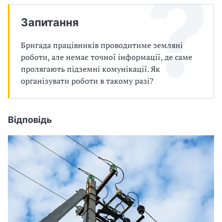
п
Запитання
р
о
Бригада працівників проводитиме земляні
роботи, але немає точної інформації, де саме
в
пролягають підземні комунікації. Як
організувати роботи в такому разі?
а
д
Відповідь
ж
у
в
а
т