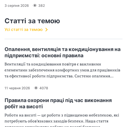
3 серпня 2026
382
Статті за темою
Усі статті за темою
Опалення, вентиляція та кондиціонування на
підприємстві: основні правила
Вентиляції та кондиціювання повітря є важливими
елементами забезпечення комфортних умов для працівників
та ефективної роботи підприємства. Системи опалення
будівель і споруд забезпечують не лише комфортну
температуру та вологість, але й сприяють підтримці
11 червня 2026
4078
необхідного рівня якості повітря в приміщеннях. Усе про
вимоги проєктування до систем опалення і внутрішнього
Правила охорони праці під час виконання
теплопостачання – у статті
робіт на висоті
Роботи на висоті — це роботи з підвищеною небезпекою, які
потребують обов’язкових заходів безпеки. Наша стаття
допоможе організувати роботи на висоті безпечно,