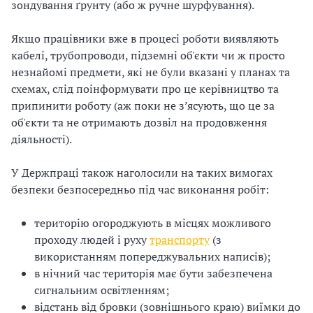
зондування ґрунту (або ж ручне шурфування).
і
Якщо працівники вже в процесі роботи виявляють
й
кабелі, трубопроводи, підземні об'єкти чи ж просто
незнайомі предмети, які не були вказані у планах та
н
схемах, слід поінформувати про це керівництво та
і
припинити роботу (аж поки не з’ясують, що це за
об'єкти та не отримають дозвіл на продовження
й
діяльності).
о
У Держпраці також наголосили на таких вимогах
р
безпеки безпосередньо під час виконання робіт:
г
територію огороджують в місцях можливого
проходу людей і руху
транспорту
(з
а
використанням попереджувальних написів);
н
в нічний час територія має бути забезпечена
сигнальним освітленням;
і
відстань від бровки (зовнішнього краю) виїмки до