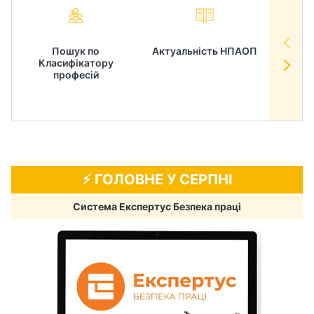
Пошук по
Актуальність НПАОП
Норм
Класифікатору
в
професій
⚡️ ГОЛОВНЕ У СЕРПНІ
Система Експертус Безпека праці