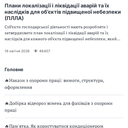
технічній документації. Які саме вирізняють шкідливі
Плани локалізації і ліквідації аварій та їх
виробничі фактори та які застосовують засоби захисту від них
наслідків для об’єктів підвищеної небезпеки
— далі у статті
(ПЛЛА)
Суб’єкти господарської діяльності мають розробляти і
затверджувати план локалізації і ліквідації аварій та їх
наслідків для кожного об’єкта підвищеної небезпеки, який
вони експлуатують або планують експлуатувати. У статті ви
знайдете зразок такого плану
16 квітня 2026
46407
Головне
🔥Накази з охорони праці: вимоги, структура,
оформлення
🔥Добірка відеороз'яснень для фахівців з охорони
праці
🔥Пам'ятка. Як користуватися кондиціонером