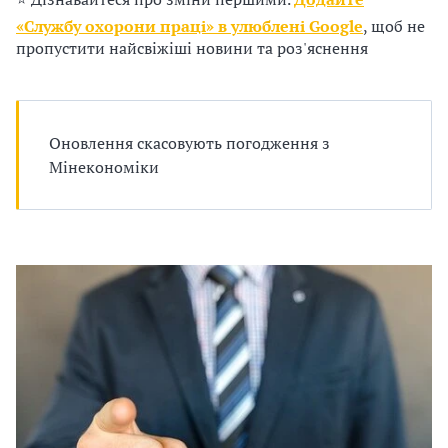
п
«Службу охорони праці» в улюблені Google
, щоб не
р
пропустити найсвіжіші новини та роз'яснення
о
в
Оновлення скасовують погодження з
а
Мінекономіки
д
ж
у
в
а
т