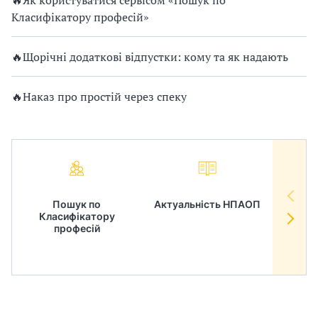
🔥Як користуватися сервісом «Пошук по
Класифікатору професій»
🔥Щорічні додаткові відпустки: кому та як надають
🔥Наказ про простій через спеку
Пошук по
Актуальність НПАОП
Норм
Класифікатору
в
професій