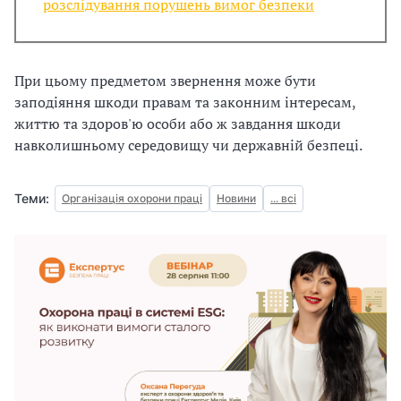
розслідування порушень вимог безпеки
з
а
При цьому предметом звернення може бути
ц
заподіяння шкоди правам та законним інтересам,
життю та здоров'ю особи або ж завдання шкоди
і
навколишньому середовищу чи державній безпеці.
ї
Теми:
Організація охорони праці
Новини
... всі