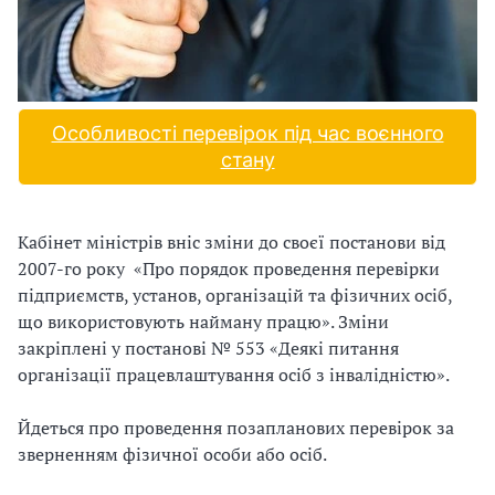
и
С
У
О
Особливості перевірок під час воєнного
стану
П
у
Кабінет міністрів
вніс зміни до своєї постанови від
б
2007-го року «Про порядок проведення перевірки
підприємств, установ, організацій та фізичних осіб,
л
що використовують найману працю». Зміни
закріплені у постанові № 553 «Деякі питання
а
організації працевлаштування осіб з інвалідністю».
г
Йдеться про проведення позапланових перевірок за
о
зверненням фізичної особи або осіб.
д