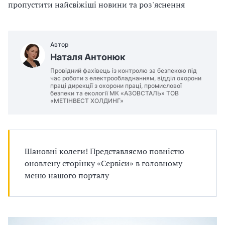
п
пропустити найсвіжіші новини та роз'яснення
р
о
Автор
Наталя Антонюк
в
Провідний фахівець із контролю за безпекою під
час роботи з електрообладнанням, відділ охорони
а
праці дирекції з охорони праці, промислової
безпеки та екології МК «АЗОВСТАЛЬ» ТОВ
«МЕТІНВЕСТ ХОЛДИНГ»
д
ж
у
Шановні колеги! Представляємо повністю
в
оновлену сторінку «Сервіси» в головному
меню нашого порталу
а
т