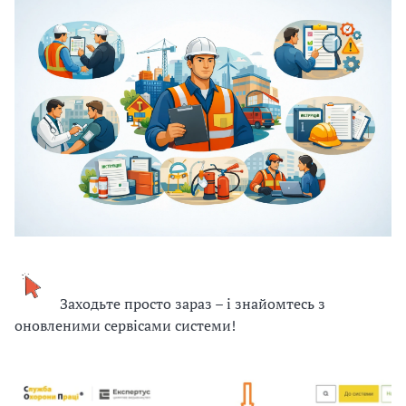
и
С
У
О
П
у
б
л
а
Заходьте просто зараз – і знайомтесь з
г
оновленими сервісами системи!
о
д