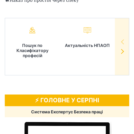
🔥Наказ про простій через спеку
Пошук по
Актуальність НПАОП
Норм
Класифікатору
в
професій
⚡️ ГОЛОВНЕ У СЕРПНІ
Система Експертус Безпека праці