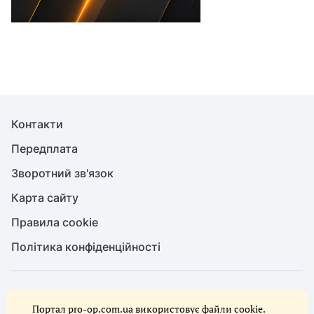
Контакти
Передплата
Зворотний зв'язок
Карта сайту
Правила cookie
Політика конфіденційності
© Служба охорони праці, 2026. Усі права захищено
Портал pro-op.com.ua використовує файли cookie.
Повне або часткове копіювання будь-яких матеріалів сайту,