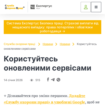
Ч
и
п
Система Експертус Безпека праці. Страхові виплати від
нещасного випадку: права потерпілих і обов’язки
о
роботодавця →
т
Служба охорони праці
Новини
Новини
Користуйтесь
оновленими сервісами
р
Користуйтесь
і
оновленими сервісами
б
н
14 січня 2026
515
о
⭐ Дізнавайтеся про зміни першими.
Додайте
в
«Службу охорони праці» в улюблені Google
, щоб не