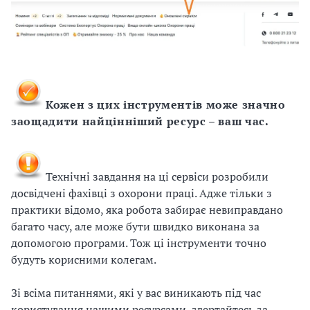
і
й
н
і
Кожен з цих інструментів може значно
заощадити найцінніший ресурс – ваш час.
й
о
Технічні завдання на ці сервіси розробили
р
досвідчені фахівці з охорони праці. Адже тільки з
практики відомо, яка робота забирає невиправдано
г
багато часу, але може бути швидко виконана за
а
допомогою програми. Тож ці інструменти точно
будуть корисними колегам.
н
Зі всіма питаннями, які у вас виникають під час
і
користування нашими ресурсами, звертайтесь за