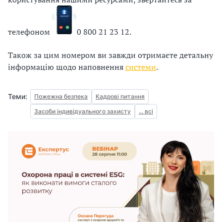
з
а
телефоном
0 800 21 23 12.
ц
Також за цим номером ви завжди отримаєте детальну
інформацію щодо наповнення
системи
.
і
ї
Теми:
Пожежна безпека
Кадрові питання
Засоби індивідуального захисту
... всі