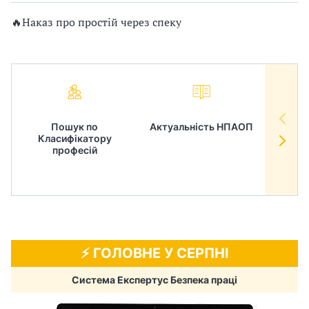
🔥Наказ про простій через спеку
Пошук по
Актуальність НПАОП
Норм
Класифікатору
в
професій
⚡️ ГОЛОВНЕ У СЕРПНІ
Система Експертус Безпека праці