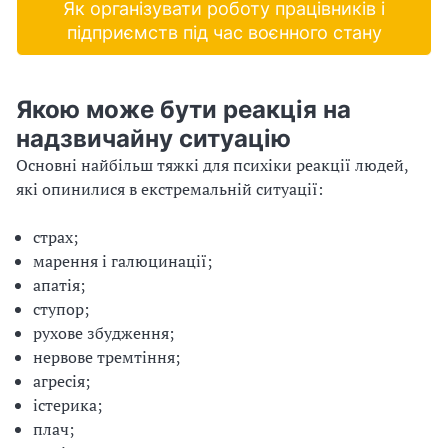
Як організувати роботу працівників і
з
підприємств під час воєнного стану
а
ц
Якою може бути реакція на
надзвичайну ситуацію
і
Основні найбільш тяжкі для психіки реакції людей,
ї
які опинилися в екстремальній ситуації:
страх;
марення і галюцинації;
апатія;
ступор;
рухове збудження;
нервове тремтіння;
агресія;
істерика;
плач;