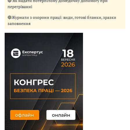
🔵 Як надати потерпілому домедичну допомогу при
перегріванні
🔵Журнали з охорони праці: види, готові бланки, зразки
заповнення