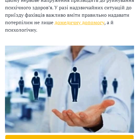
цьому нервове напруження призводить до руйнування
психічного здоров’я. У разі надзвичайних ситуацій до
і
приїзду фахівців важливо вміти правильно надавати
й
потерпілим не лише
домедичну допомогу
, а й
психологічну.
н
і
й
о
р
г
а
н
і