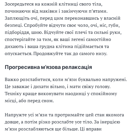
Зосередьтеся на кожній клітинці свого тіла,
починаючи від маківки і закінчуючи п’ятами.
Заплющіть очі, перед цим переконавшись у власній
безпеці. Спробуйте відчути своє чоло, очі, ніс, губи,
підборіддя, шию. Відчуйте свої плечі та сильні руки,
спостерігайте за тим, як ваші легені самостійно
дихають і ваша грудна клітина підіймається та
опускається. Продовжуйте так до самого низу.
Прогресивна м’язова релаксація
Важко розслабитися, коли м’язи буквально напружені.
Це заважає і дихати вільно, і мати свіжу голову.
Техніку краще виконувати наодинці у спокійному
місці, або перед сном.
Напружте усі м’язи та протримайте цей стан якомога
довше, а потім різко розслабте усе тіло. За інерцією
м’язи розслабляються ще більше. Ці вправи