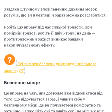
Завдяки штучному вповільненню дихання мозок
розуміє, що ви в безпеці й зараз можна розслабитися.
Робіть цю вправу під час сильної тривоги. При
помірній тривозі робіть її двічі-тричі на день —
протитривожний захист виникає завдяки
накопичувальному ефекту.
Які вимоги безпеки до споруд цивільного
захисту
Безпечне місце
Це вправа на уяву, яка дозволяє вам відволіктися від
того, що відбувається зараз, і уявити себе у
безпечному місці, де ви почуваєтеся комфортно та
затишно. Заплющіть очі та уявіть собі це місце у всіх