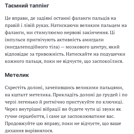
Таємний таппінг
Це вправи, де задіяні останні фаланги пальців на
правій і лівій руках. Натискаючи великим пальцем на
фаланги, ми стимулюємо нервові закінчення. Ці
імпульси пригнічують активність амигдали
(мигдалеподібного тіла) — мозкового центру, який
відповідає за тривожність. Натискайте на подушечки
кожного пальця, поки не відчуєте, що заспокоїлися.
Метелик
Схрестіть долоні, зачепившись великими пальцями,
на кшталт метелика. Прикладіть долоні до грудей і по
черзі легенько й ритмічно пристукуйте по ключиці.
Через внутрішні вібрації ви будете чути ці звуки як
гучне серцебиття, і саме це заспокоюватиме вас.
Продовжуйте цю вправу, поки не відчуєте, що ваше
дихання вирівнялося.