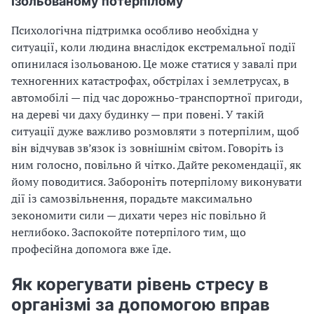
ізольованому потерпілому
Психологічна підтримка особливо необхідна у
ситуації, коли людина внаслідок екстремальної події
опинилася ізольованою. Це може статися у завалі при
техногенних катастрофах, обстрілах і землетрусах, в
автомобілі — під час дорожньо-транспортної пригоди,
на дереві чи даху будинку — при повені. У такій
ситуації дуже важливо розмовляти з потерпілим, щоб
він відчував зв’язок із зовнішнім світом. Говоріть із
ним голосно, повільно й чітко. Дайте рекомендації, як
йому поводитися. Забороніть потерпілому виконувати
дії із самозвільнення, порадьте максимально
зекономити сили — дихати через ніс повільно й
неглибоко. Заспокойте потерпілого тим, що
професійна допомога вже їде.
Як корегувати рівень стресу в
організмі за допомогою вправ