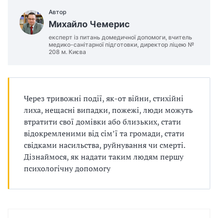
п
Автор
р
Михайло Чемерис
експерт із питань домедичної допомоги, вчитель
о
медико-санітарної підготовки, директор ліцею №
208 м. Києва
в
а
Через тривожні події, як-от війни, стихійні
д
лиха, нещасні випадки, пожежі, люди можуть
ж
втратити свої домівки або близьких, стати
відокремленими від сім’ї та громади, стати
у
свідками насильства, руйнування чи смерті.
Дізнаймося, як надати таким людям першу
в
психологічну допомогу
а
т