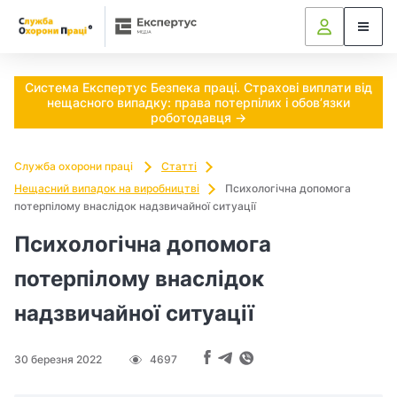
Ч
и
п
Система Експертус Безпека праці. Страхові виплати від
нещасного випадку: права потерпілих і обов’язки
о
роботодавця →
т
Служба охорони праці
Статті
р
Нещасний випадок на виробництві
Психологічна допомога
потерпілому внаслідок надзвичайної ситуації
і
Психологічна допомога
б
потерпілому внаслідок
н
надзвичайної ситуації
о
30 березня 2022
4697
в