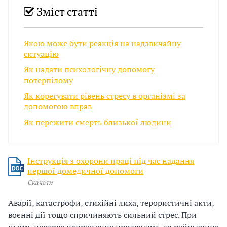
и
Зміст статті
С
У
Якою може бути реакція на надзвичайну
ситуацію
О
Як надати психологічну допомогу
П
потерпілому
Як корегувати рівень стресу в організмі за
у
допомогою вправ
б
Як пережити смерть близької людини
л
а
Інструкція з охорони праці під час надання
першої домедичної допомоги
г
Скачати
о
Аварії, катастрофи, стихійні лиха, терористичні акти,
воєнні дії тощо спричиняють сильний стрес. При
д