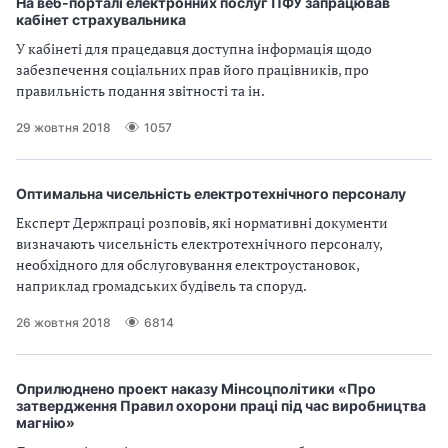
На веб-порталі електронних послуг ПФУ запрацював
кабінет страхувальника
і
У кабінеті для працедавця доступна інформація щодо
й
забезпечення соціальних прав його працівників, про
правильність подання звітності та ін.
н
29 жовтня 2018
1057
і
й
Оптимальна чисельність електротехнічного персоналу
Експерт Держпраці розповів, які нормативні документи
о
визначають чисельність електротехнічного персоналу,
необхідного для обслуговування електроустановок,
р
наприклад громадських будівель та споруд.
г
26 жовтня 2018
6814
а
н
Оприлюднено проект наказу Мінсоцполітики «Про
затвердження Правил охорони праці під час виробництва
магнію»
і