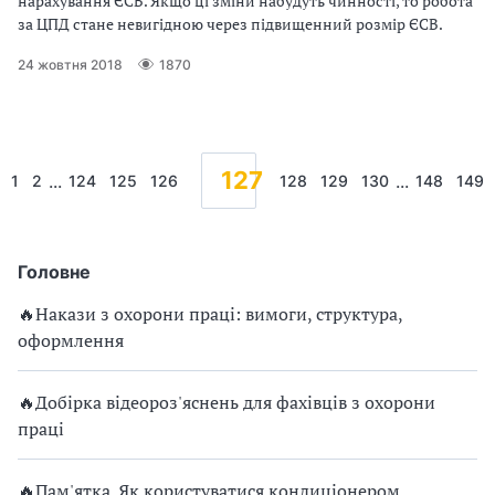
нарахування ЄСВ. Якщо ці зміни набудуть чинності, то робота
за ЦПД стане невигідною через підвищенний розмір ЄСВ.
24 жовтня 2018
1870
127
...
...
1
2
124
125
126
128
129
130
148
149
Головне
🔥Накази з охорони праці: вимоги, структура,
оформлення
🔥Добірка відеороз'яснень для фахівців з охорони
праці
🔥Пам'ятка. Як користуватися кондиціонером