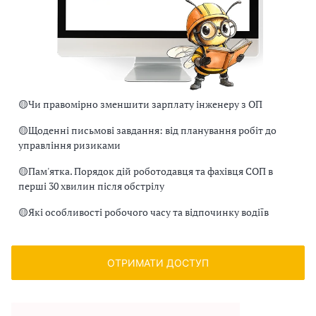
🟡
Чи правомірно зменшити зарплату інженеру з ОП
🟡
Щоденні письмові завдання: від планування робіт до
управління ризиками
🟡
Пам'ятка. Порядок дій роботодавця та фахівця СОП в
перші 30 хвилин після обстрілу
🟡
Які особливості робочого часу та відпочинку водіїв
ОТРИМАТИ ДОСТУП