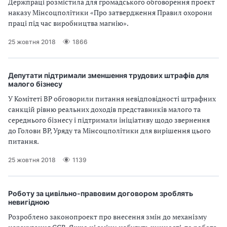
Держпраці розмістила для громадського обговорення проект
з
наказу Мінсоцполітики «Про затвердження Правил охорони
праці під час виробництва магнію».
а
25 жовтня 2018
1866
ц
і
Депутати підтримали зменшення трудових штрафів для
малого бізнесу
ї
У Комітеті ВР обговорили питання невідповідності штрафних
санкцій рівню реальних доходів представників малого та
середнього бізнесу і підтримали ініціативу щодо звернення
до Голови ВР, Уряду та Мінсоцполітики для вирішення цього
питання.
25 жовтня 2018
1139
Роботу за цивільно-правовим договором зроблять
невигідною
Розроблено законопроект про внесення змін до механізму