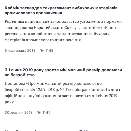
и
Кабмін затвердив техрегламент вибухових матеріалів
С
промислового призначення
Рішенням національне законодавство узгоджено з нормами
У
законодавства Європейського Союзу в частині технічного
регулювання виробництва та застосування вибухових
О
матеріалів промислового призначення.
П
5 листопада 2018
1148
у
б
З 1 січня 2019 року зросте мінімальний розмір допомоги
по безробіттю
л
Постанова «Про мінімальний розмір допомоги по
безробіттю» від 12.09.2018 р. № 175 набирає чинності з дня її
а
офіційного опублікування та застосовується з 1 січня 2019
року.
г
30 жовтня 2018
1141
о
д