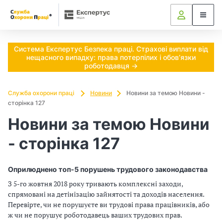
Ч
и
п
Система Експертус Безпека праці. Страхові виплати від
нещасного випадку: права потерпілих і обов’язки
о
роботодавця →
т
Служба охорони праці
Новини
Новини за темою Новини -
сторінка 127
р
Новини за темою Новини
і
- сторінка 127
б
н
Оприлюднено топ-5 порушень трудового законодавства
З 5-го жовтня 2018 року тривають комплексні заходи,
о
спрямовані на детінізацію зайнятості та доходів населення.
в
Перевірте, чи не порушуєте ви трудові права працівників, або
ж чи не порушує роботодавець ваших трудових прав.