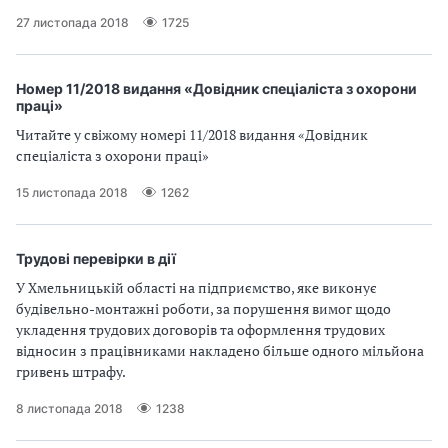
п
27 листопада 2018
1725
р
о
Номер 11/2018 видання «Довідник спеціаліста з охорони
праці»
в
Читайте у свіжому номері 11/2018 видання «Довідник
спеціаліста з охорони праці»
а
15 листопада 2018
1262
д
ж
Трудові перевірки в дії
у
У Хмельницькій області на підприємство, яке виконує
будівельно-монтажні роботи, за порушення вимог щодо
в
укладення трудових договорів та оформлення трудових
відносин з працівниками накладено більше одного мільйона
а
гривень штрафу.
т
8 листопада 2018
1238