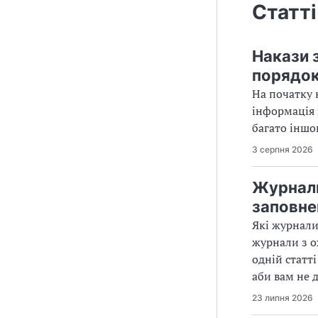
Статті
Накази 
порядок
На початку 
інформація 
багато іншог
3 серпня 2026
Журнали 
заповне
Які журнали
журнали з о
одній статт
аби вам не 
23 липня 2026