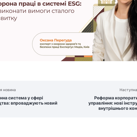
я новина
Наступна
нна система у сфері
Реформа корпорат
цтва: впроваджують новий
управління: нові інст
внутрішнього ко