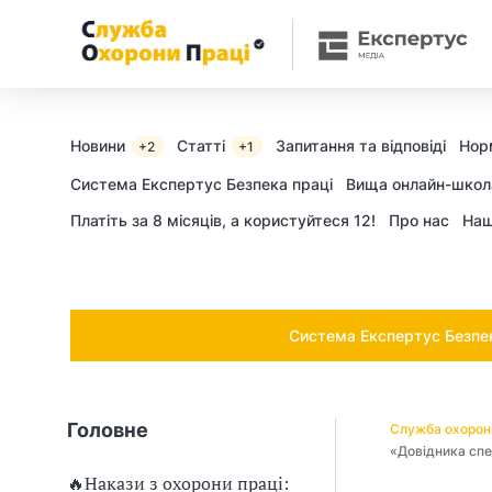
Ч
и
п
о
Новини
Статті
Запитання та відповіді
Нор
+2
+1
т
Cистема Експертус Безпека праці
Вища онлайн-школ
Платіть за 8 місяців, а користуйтеся 12!
Про нас
Наш
р
і
б
Система Експертус Безпека
н
о
Головне
Служба охорон
в
«Довідника спе
🔥Накази з охорони праці: