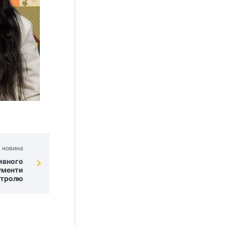
 новина
ивного
рументи
нтролю