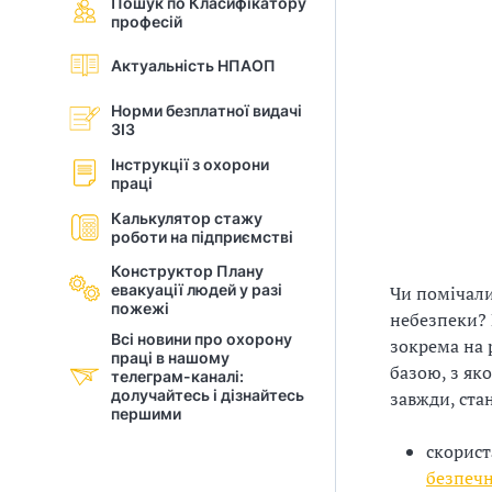
Пошук по Класифікатору
професій
і
Актуальність НПАОП
й
Норми безплатної видачі
н
ЗІЗ
і
Інструкції з охорони
праці
й
Калькулятор стажу
роботи на підприємстві
о
Конструктор Плану
р
евакуації людей у разi
Чи помічали
пожежі
небезпеки? В
г
Всі новини про охорону
зокрема на 
праці в нашому
базою, з як
а
телеграм-каналі:
долучайтесь і дізнайтесь
завжди, ст
першими
н
скорист
і
безпечн