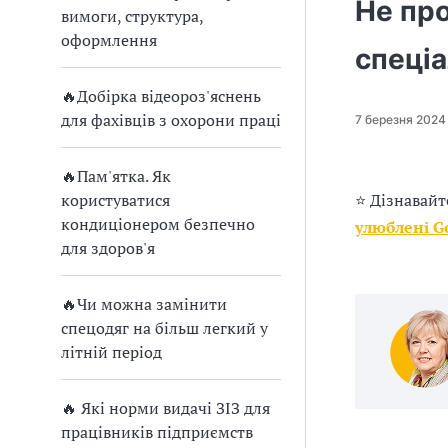
п
Не пр
вимоги, структура,
р
оформлення
спеціа
о
🔥Добірка відеороз'яснень
в
для фахівців з охорони праці
7 березня 2024
а
🔥Пам'ятка. Як
д
користуватися
⭐ Дізнавайт
кондиціонером безпечно
улюблені G
ж
для здоров'я
у
🔥Чи можна замінити
в
спецодяг на більш легкий у
літній період
а
т
🔥 Які норми видачі ЗІЗ для
працівників підприємств