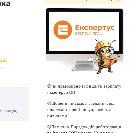
ика
» в
ня
🟡
Чи правомірно зменшити зарплату
інженеру з ОП
🟡
Щоденні письмові завдання: від
планування робіт до управління
кспертус,
ризиками
🟡
Пам'ятка. Порядок дій роботодавця
та фахівця СОП в перші 30 хвилин