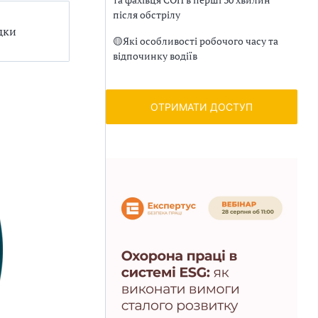
після обстрілу
дки
🟡
Які особливості робочого часу та
відпочинку водіїв
ОТРИМАТИ ДОСТУП