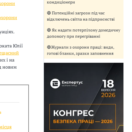
кондиціонери
охорони
🔵 Потенційні загрози під час
охорони
відключень світла на підприємстві
🔵 Як надати потерпілому домедичну
уаціях.
допомогу при перегріванні
оката Юлії
🔵Журнали з охорони праці: види,
нещасний
готові бланки, зразки заповнення
их і на
ід новим
ь
місця