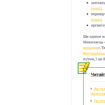
заплану
з
праці
;
а
перевір
праці
;
ц
організ
і
Ще одним на
ї
Миколаєць 
випадок
». 
Всеукраїнсь
кутом, і це
Читайт
Як скл
медогл
Чи отр