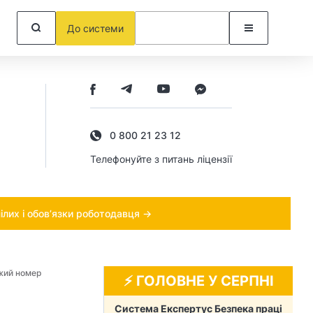
До системи
0 800 21 23 12
Телефонуйте з питань ліцензії
ілих і обов’язки роботодавця →
іжий номер
⚡️ ГОЛОВНЕ У СЕРПНІ
Система Експертус Безпека праці