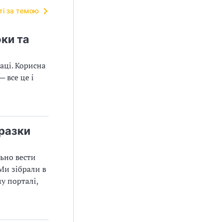
тті за темою
оки та
аці. Корисна
 все це і
зразки
ьно вести
Ми зібрали в
у порталі,