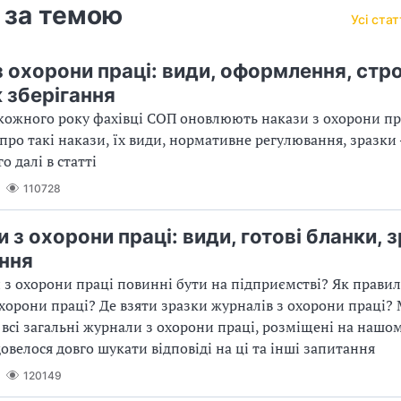
 за темою
Усі ста
з охорони праці: види, оформлення, стр
 зберігання
кожного року фахівці СОП оновлюють накази з охорони пр
про такі накази, їх види, нормативне регулювання, зразки ─
о далі в статті
110728
з охорони праці: види, готові бланки, 
ння
 з охорони праці повинні бути на підприємстві? Як правил
хорони праці? Де взяти зразки журналів з охорони праці? 
і всі загальні журнали з охорони праці, розміщені на нашом
довелося довго шукати відповіді на ці та інші запитання
120149