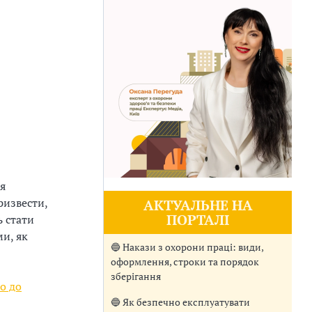
я
ризвести,
АКТУАЛЬНЕ НА
ПОРТАЛІ
ь стати
ми, як
🔵 Накази з охорони праці: види,
оформлення, строки та порядок
зберігання
о до
🔵 Як безпечно експлуатувати