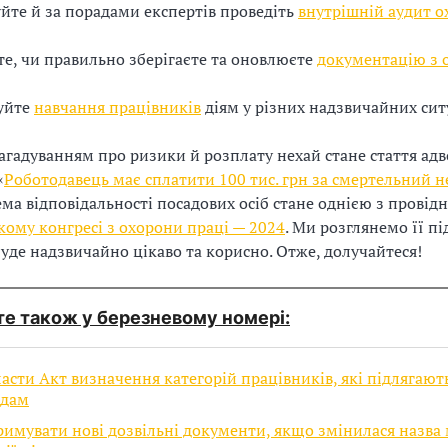
йте й за порадами експертів проведіть
внутрішній аудит 
те, чи правильно зберігаєте та оновлюєте
документацію з 
уйте
навчання працівників
діям у різних надзвичайних сит
гадуванням про ризики й розплату нехай стане стаття адв
«
Роботодавець має сплатити 100 тис. грн за смертельний 
Тема відповідальності посадових осіб стане однією з провідн
кому конгресі з охорони праці — 2024
. Ми розглянемо її п
 буде надзвичайно цікаво та корисно. Отже, долучайтеся!
е також у березневому номері:
асти Акт визначення категорій працівників, які підлягают
ядам
имувати нові дозвільні документи, якщо змінилася назва 