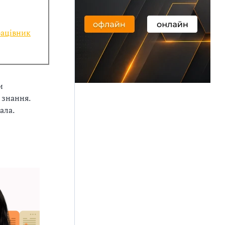
рацівник
и
 знання.
ала.