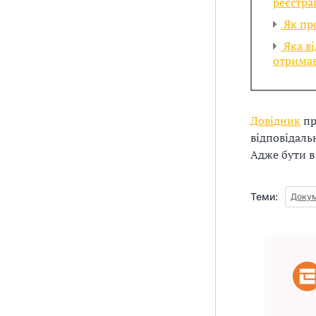
реєстра
Як про
Яка ві
отрима
Довідник
пр
відповідальн
Адже бути в
Теми:
Докум