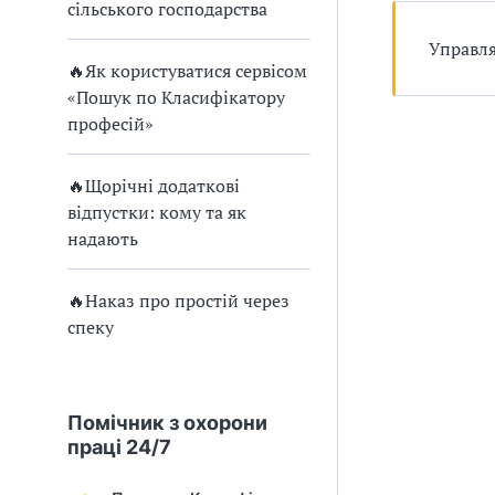
и
сільського господарства
С
Управля
🔥Як користуватися сервісом
У
«Пошук по Класифікатору
О
професій»
П
🔥Щорічні додаткові
у
відпустки: кому та як
надають
б
л
🔥Наказ про простій через
спеку
а
г
Помічник з охорони
о
праці 24/7
д