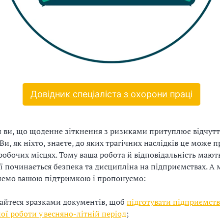
Довідник спеціаліста з охорони праці
 ви, що щоденне зіткнення з ризиками притуплює відчутт
и, як ніхто, знаєте, до яких трагічних наслідків це може п
робочих місцях. Тому ваша робота й відповідальність мают
ої починається безпека та дисципліна на підприємствах. А 
анемо вашою підтримкою і пропонуємо:
айтеся зразками документів, щоб
підготувати підприємств
ої роботи у весняно-літній період
;