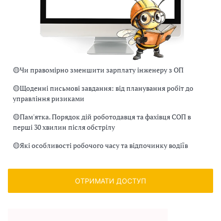
🟡
Чи правомірно зменшити зарплату інженеру з ОП
🟡
Щоденні письмові завдання: від планування робіт до
управління ризиками
🟡
Пам'ятка. Порядок дій роботодавця та фахівця СОП в
перші 30 хвилин після обстрілу
🟡
Які особливості робочого часу та відпочинку водіїв
ОТРИМАТИ ДОСТУП