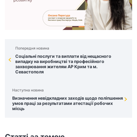
з
а
ц
і
Попередня новина
ї
Соціальні послуги та виплати від нещасного
випадку на виробництві та професійного
захворювання жителям АР Крим та м.
Севастополя
Наступна новина
Визначення невідкладних заходів щодо поліпшення
умов праці за результатами атестації робочих
місць
Статті за темою