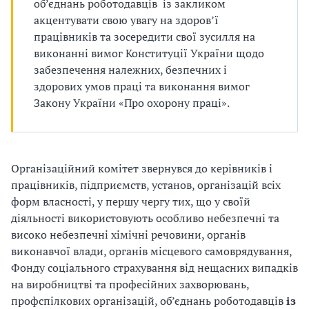
и
об’єднань роботодавців із закликом
акцентувати свою увагу на здоров’ї
С
працівників та зосередити свої зусилля на
У
виконанні вимог Конституції України щодо
забезпечення належних, безпечних і
О
здорових умов праці та виконання вимог
Закону України «Про охорону праці».
П
у
б
Організаційний комітет звернувся до керівників і
працівників, підприємств, установ, організацій всіх
л
форм власності, у першу чергу тих, що у своїй
діяльності використовують особливо небезпечні та
а
високо небезпечні хімічні речовини, органів
г
виконавчої влади, органів місцевого самоврядування,
Фонду соціального страхування від нещасних випадків
о
на виробництві та професійних захворювань,
профспілкових організацій, об’єднань роботодавців
із
д