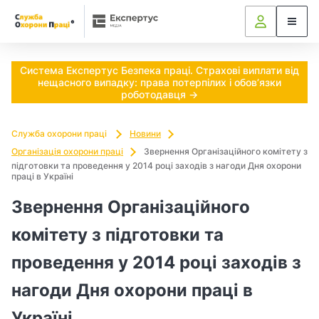
Ч
и
п
Система Експертус Безпека праці. Страхові виплати від
нещасного випадку: права потерпілих і обов’язки
о
роботодавця →
т
Служба охорони праці
Новини
р
Організація охорони праці
Звернення Організаційного комітету з
підготовки та проведення у 2014 році заходів з нагоди Дня охорони
праці в Україні
і
Звернення Організаційного
б
комітету з підготовки та
н
проведення у 2014 році заходів з
о
нагоди Дня охорони праці в
в
Україні