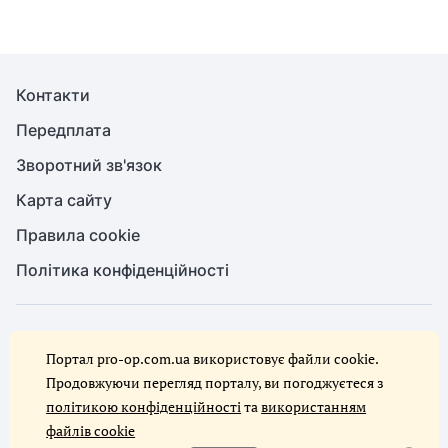
Контакти
Передплата
Зворотний зв'язок
Карта сайту
Правила cookie
Політика конфіденційності
© Служба охорони праці, 2026. Усі права захищено
Портал pro-op.com.ua використовує файли cookie.
Повне або часткове копіювання будь-яких матеріалів сайту,
цитування, публікація їх анотованих оглядів допускаються лише за
Продовжуючи перегляд порталу, ви погоджуєтеся з
письмового дозволу редакції сайту Служба охорони праці
політикою конфіденційності
та
використанням
файлів cookie
Ми в соцмережах