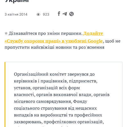
п
р
3 квітня 2014
923
о
⭐ Дізнавайтеся про зміни першими.
Додайте
в
«Службу охорони праці» в улюблені Google
, щоб не
а
пропустити найсвіжіші новини та роз'яснення
д
ж
Організаційний комітет звернувся до
у
керівників і працівників, підприємств,
установ, організацій всіх форм
в
власності, органів виконавчої влади, органів
місцевого самоврядування, Фонду
а
соціального страхування від нещасних
т
випадків на виробництві та професійних
захворювань, профспілкових організацій,