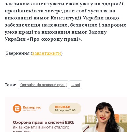
закликом акцентувати свою увагу на здоров’ї
і
працівників та зосередити свої зусилля на
виконанні вимог Конституції України
щодо
й
забезпечення належних, безпечних і здорових
умов праці та виконання вимог Закону
н
України «Про охорону праці».
і
Звернення (
завантажити
)
й
о
р
Теми:
Організація охорони праці
... всі
г
а
н
і