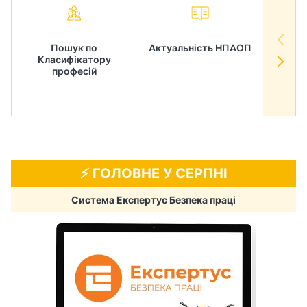
Пошук по
Актуальність НПАОП
Норм
Класифікатору
в
професій
⚡️ ГОЛОВНЕ У СЕРПНІ
Система Експертус Безпека праці