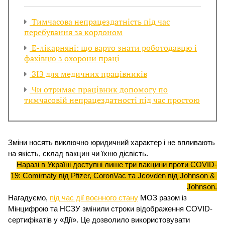
і
Тимчасова непрацездатність під час
перебування за кордоном
й
Е-лікарняні: що варто знати роботодавцю і
н
фахівцю з охорони праці
ЗІЗ для медичних працівників
і
Чи отримає працівник допомогу по
й
тимчасовій непрацездатності під час простою
о
р
Зміни носять виключно юридичний характер і не впливають 
г
на якість, склад вакцин чи їхню дієвість.
Наразі в Україні доступні лише три вакцини проти COVID-
а
19: Comirnaty від Pfizer, CoronVac та Jcovden від Johnson & 
Johnson.
н
Нагадуємо, 
під час дії воєнного стану
 МОЗ разом із 
Мінцифрою та НСЗУ змінили строки відображення COVID-
і
сертифікатів у «Дії». Це дозволило використовувати 