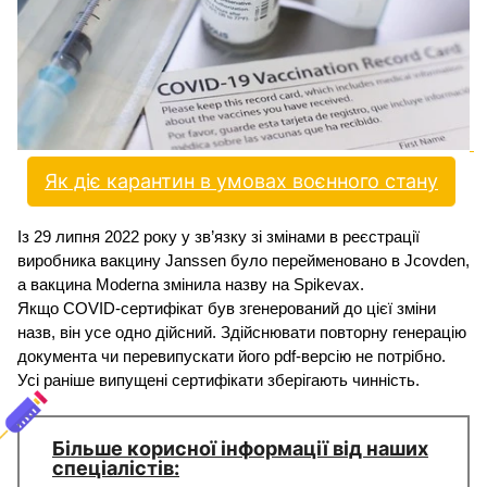
и
С
У
О
П
Як діє карантин в умовах воєнного стану
у
Із 29 липня 2022 року у зв’язку зі змінами в реєстрації 
б
виробника вакцину Janssen було перейменовано в Jcovden, 
а вакцина Moderna змінила назву на Spikevax.
л
Якщо COVID-сертифікат був згенерований до цієї зміни 
назв, він усе одно дійсний. Здійснювати повторну генерацію 
а
документа чи перевипускати його pdf-версію не потрібно. 
Усі раніше випущені сертифікати зберігають чинність.
г
о
Більше корисної інформації від наших
спеціалістів:
д