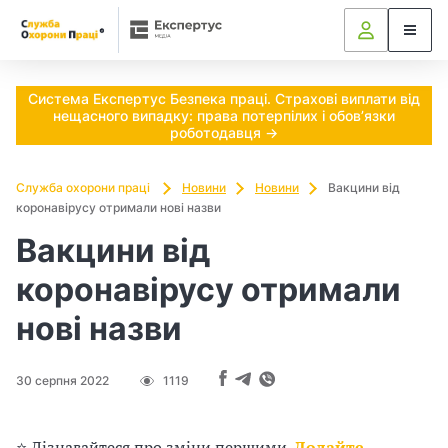
Ч
и
п
Система Експертус Безпека праці. Страхові виплати від
нещасного випадку: права потерпілих і обов’язки
о
роботодавця →
т
Служба охорони праці
Новини
Новини
Вакцини від
коронавірусу отримали нові назви
р
Вакцини від
і
коронавірусу отримали
б
нові назви
н
о
30 серпня 2022
1119
в
⭐ Дізнавайтеся про зміни першими.
Додайте