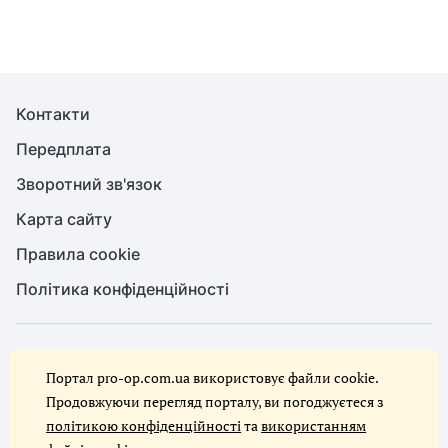
Контакти
Передплата
Зворотний зв'язок
Карта сайту
Правила cookie
Політика конфіденційності
© Служба охорони праці, 2026. Усі права захищено
Портал pro-op.com.ua використовує файли cookie.
Повне або часткове копіювання будь-яких матеріалів сайту,
цитування, публікація їх анотованих оглядів допускаються лише за
Продовжуючи перегляд порталу, ви погоджуєтеся з
письмового дозволу редакції сайту Служба охорони праці
політикою конфіденційності
та
використанням