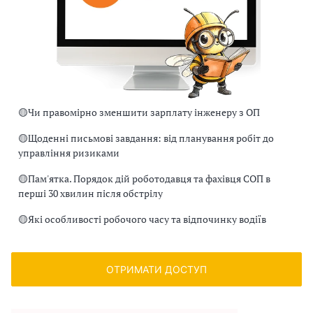
🟡
Чи правомірно зменшити зарплату інженеру з ОП
🟡
Щоденні письмові завдання: від планування робіт до
управління ризиками
🟡
Пам'ятка. Порядок дій роботодавця та фахівця СОП в
перші 30 хвилин після обстрілу
🟡
Які особливості робочого часу та відпочинку водіїв
ОТРИМАТИ ДОСТУП