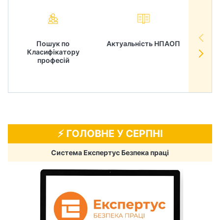
Пошук по
Актуальність НПАОП
Норм
Класифікатору
в
професій
⚡️ ГОЛОВНЕ У СЕРПНІ
Система Експертус Безпека праці