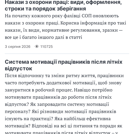
Накази з охорони праці: види, оформлення,
строки та порядок зберігання
На початку кожного року фахівці СОП оновлюють
накази з охорони праці. Корисна інформація про такі
накази, їх види, нормативне регулювання, зразки ─
все це і багато іншого далі в статті
3 серпня 2026
110725
Система мотивації працівників після літніх
відпусток
Після відпочинку та зміни ритму життя, працівники
часто потребують додаткової мотивації, щоб знову
зануритися в робочий процес. Навіщо потрібно
мотивувати працівників до роботи після літніх
відпусток? Як запровадити систему мотивації
персоналу? Які різновиди мотивації працівників
існують на практиці? Яка найбільш ефективна
мотивація? Відповіді на всі ці питання та поради як
мотивувати працівників після літніх відпусток – у