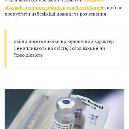
п
«Службу охорони праці» в улюблені Google
, щоб не
р
пропустити найсвіжіші новини та роз'яснення
о
в
Зміни носять виключно юридичний характер
а
і не впливають на якість, склад вакцин чи
їхню дієвість
д
ж
у
в
а
т