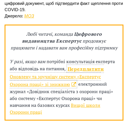
цифровий документ, щоб підтвердити факт щеплення 
проти 
з
COVID-19.
Джерело: 
МОЗ
а
ц
Любі читачі, команда
Цифрового
і
видавництва Експертус
продовжує
працювати і надавати вам професійну підтримку
ї
У разі, якщо вам
потрібні консультація експерта
або відповідь на питання,
Передплатити
Оновлену та зручнішу систему «Експертус
Охорона праці» зі знижкою
електронний
журнал «Довідник спеціаліста з охорони праці»
або систему
«
Експертус Охорона праці» чи
навчання на базових курсах
Вищої школи
Охорони праці