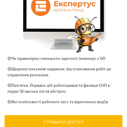
🟡
Чи правомірно зменшити зарплату інженеру з ОП
🟡
Щоденні письмові завдання: від планування робіт до
управління ризиками
🟡
Пам'ятка. Порядок дій роботодавця та фахівця СОП в
перші 30 хвилин після обстрілу
🟡
Які особливості робочого часу та відпочинку водіїв
ОТРИМАТИ ДОСТУП