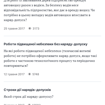
Для робіт із звалювання дерев підприємство орендує
п
автовишку разом з водієм. За безпеку водія несе
відповідальність підприємство, яке дає в оренду вишку. Чи
р
потрібно в цьому випадку водія автовишки вписувати в
о
наряд-допуск?
25 травня 2017
3173
в
а
Роботи підвищеної небезпеки без наряду-допуску
д
На які роботи підвищеної небезпеки (тимчасові вогневі
роботи) не потрібно оформлювати наряд-допуск, якщо такі
ж
роботи є частиною технологічного процесу та періодично
повторюються?
у
12 травня 2017
5748
в
а
Строки дії нарядів-допусків
т
Який строк дії наряду-допуску?