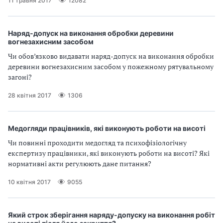
и
11 травня 2017
12082
С
Наряд-допуск на виконання обробки деревини
У
вогнезахисним засобом
Чи обов’язково видавати наряд-допуск на виконання обробки
О
деревини вогнезахисним засобом у пожежному рятувальному
загоні?
П
28 квітня 2017
1306
у
б
Медогляди працівників, які виконують роботи на висоті
л
Чи повинні проходити медогляд та психофізіологічну
експертизу працівники, які виконують роботи на висоті? Які
а
нормативні акти регулюють дане питання?
г
10 квітня 2017
9055
о
Який строк зберігання наряду-допуску на виконання робіт
д