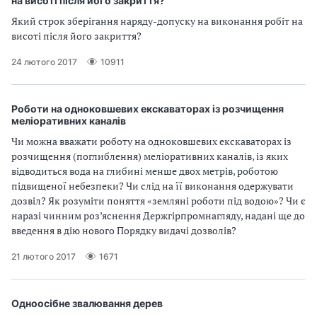
на висоті після його закриття?
і
Який строк зберігання наряду-допуску на виконання робіт на
висоті після його закриття?
й
24 лютого 2017
10911
н
і
Роботи на одноковшевих екскаваторах із розчищення
меліоративних каналів
й
Чи можна вважати роботу на одноковшевих екскаваторах із
розчищення (поглиблення) меліоративних каналів, із яких
о
відводиться вода на глибині менше двох метрів, роботою
підвищеної небезпеки? Чи слід на її виконання одержувати
р
дозвіл? Як розуміти поняття «земляні роботи під водою»? Чи є
наразі чинним роз’яснення Держгірпромнагляду, надані ще до
г
введення в дію нового Порядку видачі дозволів?
а
21 лютого 2017
1671
н
і
Одноосібне звалювання дерев