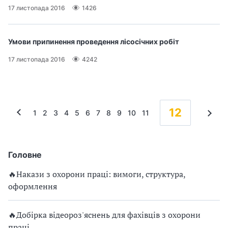
17 листопада 2016
1426
з
а
Умови припинення проведення лісосічних робіт
ц
17 листопада 2016
4242
і
ї
12
1
2
3
4
5
6
7
8
9
10
11
Головне
🔥Накази з охорони праці: вимоги, структура,
оформлення
🔥Добірка відеороз'яснень для фахівців з охорони
праці