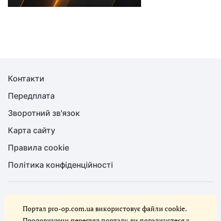
Контакти
Передплата
Зворотний зв'язок
Карта сайту
Правила cookie
Політика конфіденційності
© Служба охорони праці, 2026. Усі права захищено
Портал pro-op.com.ua використовує файли cookie.
Повне або часткове копіювання будь-яких матеріалів сайту,
цитування, публікація їх анотованих оглядів допускаються лише за
Продовжуючи перегляд порталу, ви погоджуєтеся з