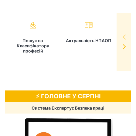
Пошук по
Актуальність НПАОП
Норм
Класифікатору
в
професій
⚡️ ГОЛОВНЕ У СЕРПНІ
Система Експертус Безпека праці