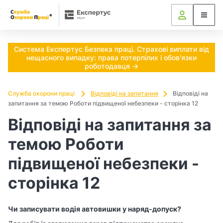
Ч
и
п
Система Експертус Безпека праці. Страхові виплати від
нещасного випадку: права потерпілих і обов’язки
о
роботодавця →
т
Служба охорони праці
Відповіді на запитання
Відповіді на
запитання за темою Роботи підвищеної небезпеки - сторінка 12
р
Відповіді на запитання за
і
темою Роботи
б
підвищеної небезпеки -
н
сторінка 12
о
в
Чи записувати водія автовишки у наряд-допуск?