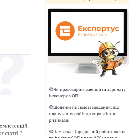
🟡
Чи правомірно зменшити зарплату
інженеру з ОП
🟡
Щоденні письмові завдання: від
планування робіт до управління
ризиками
компетенцій.
🟡
Пам'ятка. Порядок дій роботодавця
г статті 7
та фахівця СОП в перші 30 хвилин