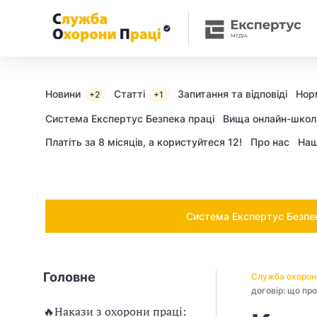
Ч
и
п
о
Новини
Статті
Запитання та відповіді
Нор
+2
+1
т
Cистема Експертус Безпека праці
Вища онлайн-школ
Платіть за 8 місяців, а користуйтеся 12!
Про нас
Наш
р
і
б
Система Експертус Безпека
н
о
Головне
Служба охорон
в
договір: що пр
🔥Накази з охорони праці: