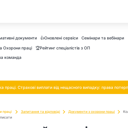
мативні документи
👍Оновлені сервіси
Семінари та вебінари
а Охорони праці
🏆Рейтинг спеціалістів з ОП
а команда
 праці. Страхові виплати від нещасного випадку: права потерп
и праці
Запитання та відповіді
Документи з охорони праці
Ко
описати