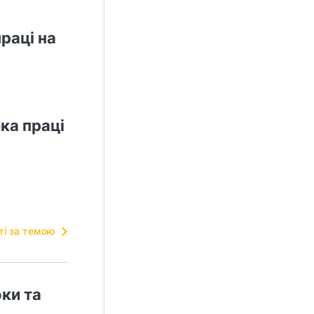
раці на
ка праці
тті за темою
оки та