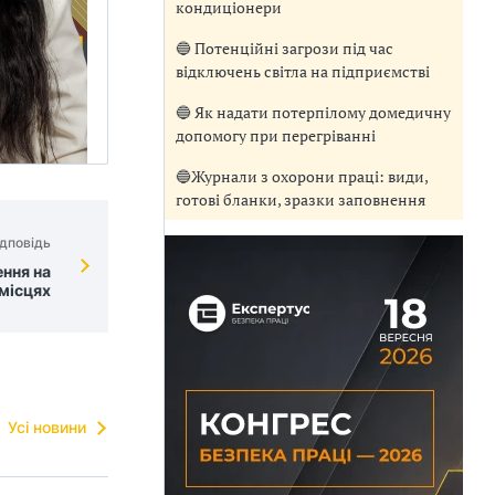
кондиціонери
🔵 Потенційні загрози під час
відключень світла на підприємстві
🔵 Як надати потерпілому домедичну
допомогу при перегріванні
🔵Журнали з охорони праці: види,
готові бланки, зразки заповнення
дповідь
ння на
місцях
Усі новини