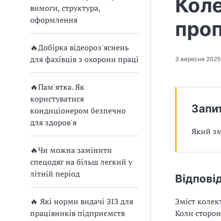
Коле
п
вимоги, структура,
р
оформлення
про
о
🔥Добірка відеороз'яснень
в
для фахівців з охорони праці
3 вересня 2025
а
🔥Пам'ятка. Як
д
користуватися
Запи
кондиціонером безпечно
ж
для здоров'я
Який зм
у
🔥Чи можна замінити
в
спецодяг на більш легкий у
літній період
а
Відпові
т
🔥 Які норми видачі ЗІЗ для
Зміст колек
працівників підприємств
Коли сторон