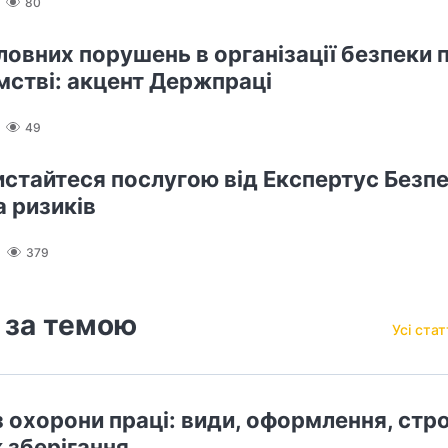
80
ловних порушень в організації безпеки п
мстві: акцент Держпраці
49
истайтеся послугою від Експертус Безпе
а ризиків
379
 за темою
Усі ста
з охорони праці: види, оформлення, стр
 зберігання