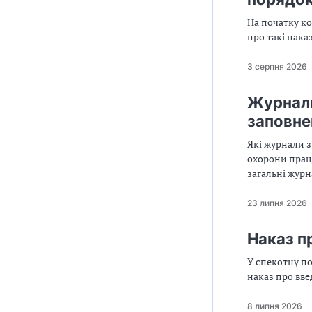
На початку к
про такі наказ
3 серпня 2026
Журнали 
заповне
Які журнали з
охорони праці
загальні журн
шукати відпов
23 липня 2026
Наказ п
У спекотну по
наказ про вве
8 липня 2026