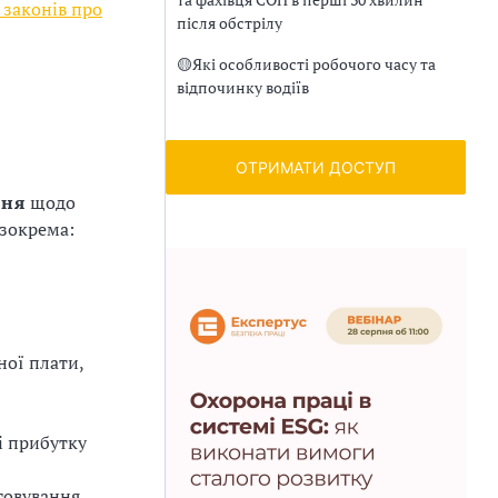
у законів про
після обстрілу
🟡
Які особливості робочого часу та
відпочинку водіїв
ОТРИМАТИ ДОСТУП
ння
щодо
 зокрема:
ної плати,
і прибутку
говування,