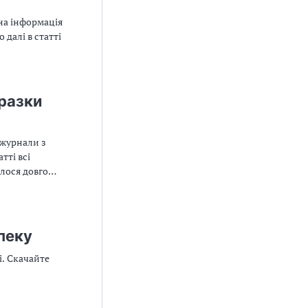
на інформація
 далі в статті
зразки
 журнали з
тті всі
елося довго
пеку
і. Скачайте