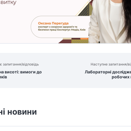
є запитання/відповідь
Наступне запитання/ві
на висоті: вимоги до
Лабораторні дослідже
иків
робочих 
ні новини