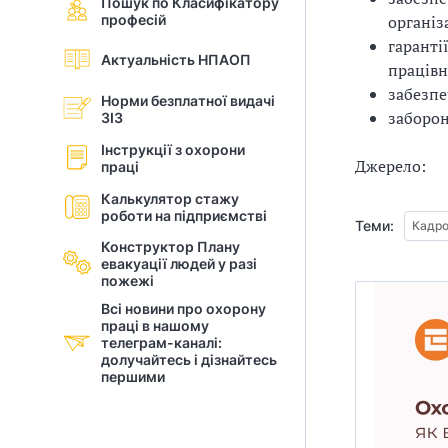
Пошук по Класифікатору
професій
організ
і
гаранті
Актуальність НПАОП
й
працівн
забезпе
Норми безплатної видачі
н
заборон
ЗІЗ
і
Інструкції з охорони
Джерело:
праці
й
Калькулятор стажу
роботи на підприємстві
о
Теми:
Кадро
Конструктор Плану
р
евакуації людей у разi
пожежі
г
Всі новини про охорону
праці в нашому
а
телеграм-каналі:
долучайтесь і дізнайтесь
першими
н
і