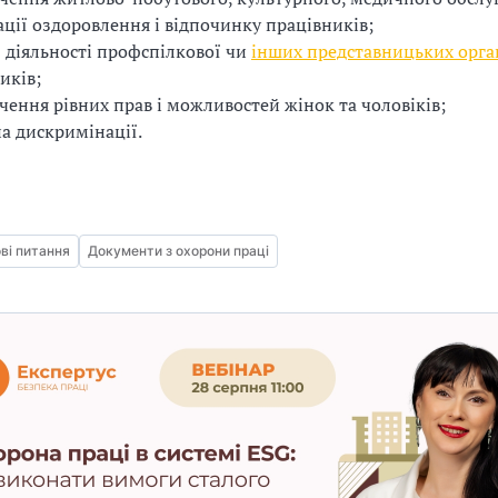
ації оздоровлення і відпочинку працівників;
ї діяльності профспілкової чи
інших представницьких орга
иків;
чення рівних прав і можливостей жінок та чоловіків;
а дискримінації.
ві питання
Документи з охорони праці