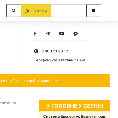
До системи
0 800 21 23 12
Телефонуйте з питань ліцензії
ілих і обов’язки роботодавця →
лективний
⚡️ ГОЛОВНЕ У СЕРПНІ
Система Експертус Безпека праці