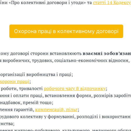
їни «Про колективні договори і угоди» та
статті 14 Кодекс
Охорона праці в колективному договорі
ному договорі сторони встановлюють
взаємні зобов’яза
 виробничих, трудових, соціально-економічних відносин,
 організації виробництва і праці;
охорони праці
;
роботи, тривалості
робочого часу й відпочинку
;
ння і оплати праці, встановлення форми, розмірів заробіт
 надбавок, премій тощо;
лення гарантій,
компенсацій, пільг
;
трудового колективу у формуванні, розподілі і використанн
мства;
чення житлово-побутового, культурного, медичного обслу