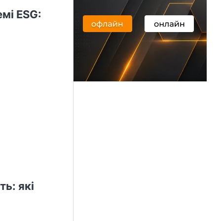
емі ESG:
ь: які