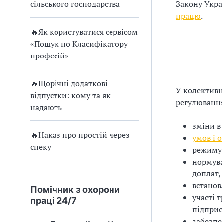
и
сільського господарства
Закону Укра
С
працю
.
🔥Як користуватися сервісом
У
«Пошук по Класифікатору
О
професій»
П
🔥Щорічні додаткові
У колектив
у
відпустки: кому та як
регулювання
надають
б
зміни в
л
🔥Наказ про простій через
умов і 
спеку
режиму 
а
нормува
доплат,
г
встанов
Помічник з охорони
о
участі 
праці 24/7
підприє
д
забезпе