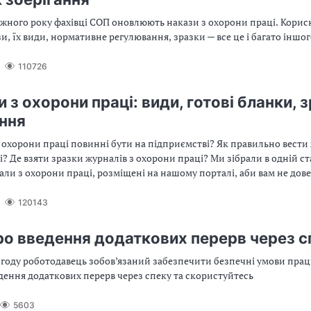
ожного року фахівці СОП оновлюють накази з охорони праці. Корис
и, їх види, нормативне регулювання, зразки ─ все це і багато іншого
110726
з охорони праці: види, готові бланки, 
ння
 охорони праці повинні бути на підприємстві? Як правильно вести
? Де взяти зразки журналів з охорони праці? Ми зібрали в одній ста
али з охорони праці, розміщені на нашому порталі, аби вам не дов
іді на ці та інші запитання
120143
ро введення додаткових перерв через с
году роботодавець зобов’язаний забезпечити безпечні умови прац
дення додаткових перерв через спеку та скористуйтесь
5603