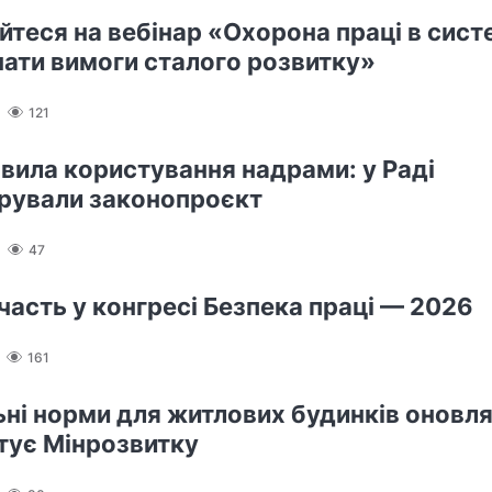
йтеся на вебінар «Охорона праці в сист
нати вимоги сталого розвитку»
121
авила користування надрами: у Раді
рували законопроєкт
47
участь у конгресі Безпека праці — 2026
161
ьні норми для житлових будинків оновлят
отує Мінрозвитку