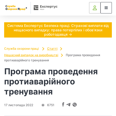
Ч
и
п
Система Експертус Безпека праці. Страхові виплати від
нещасного випадку: права потерпілих і обов’язки
о
роботодавця →
т
Служба охорони праці
Статті
р
Нещасний випадок на виробництві
Програма проведення
протиаварійного тренування
і
Програма проведення
б
протиаварійного
н
тренування
о
17 листопада 2022
6751
в