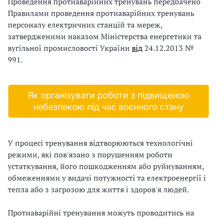
и
Проведення протиаварійних тренувань передбачено
Правилами проведення протиаварійних тренувань
С
персоналу електричних станцій та мереж,
затвердженими наказом Міністерства енергетики та
У
вугільної промисловості України
від
24.12.2013 №
О
991.
П
у
Як організувати роботи з підвищеною
небезпекою під час воєнного стану
б
л
У процесі тренування відтворюються технологічні
а
режими, які пов'язано з порушенням роботи
устаткування, його пошкодженням або руйнуванням,
г
обмеженнями у видачі потужності та електроенергії і
тепла або з загрозою для життя і здоров'я людей.
о
д
Протиаварійні тренування можуть проводитись на