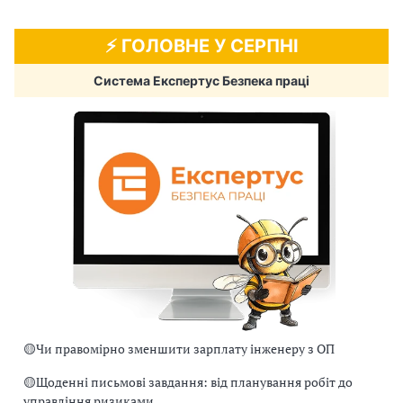
⚡️ ГОЛОВНЕ У СЕРПНІ
Система Експертус Безпека праці
🟡
Чи правомірно зменшити зарплату інженеру з ОП
🟡
Щоденні письмові завдання: від планування робіт до
управління ризиками