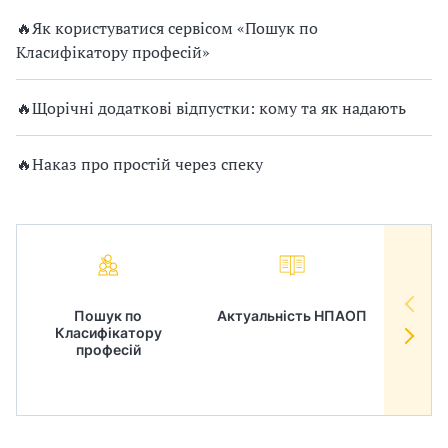
🔥Як користуватися сервісом «Пошук по
Класифікатору професій»
🔥Щорічні додаткові відпустки: кому та як надають
🔥Наказ про простій через спеку
Пошук по
Актуальність НПАОП
Норм
Класифікатору
в
професій