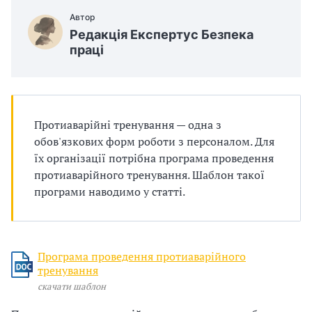
п
Автор
р
Редакція Експертус Безпека
праці
о
в
а
Протиаварійні тренування — одна з
обов'язкових форм роботи з персоналом. Для
д
їх організації потрібна програма проведення
ж
протиаварійного тренування. Шаблон такої
програми наводимо у статті.
у
в
а
Програма проведення протиаварійного
тренування
т
скачати шаблон