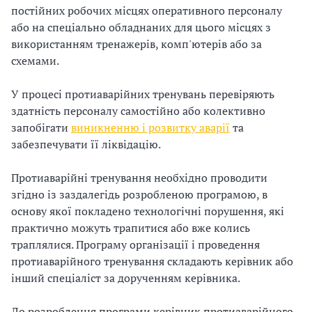
постійних робочих місцях оперативного персоналу
і
або на спеціально обладнаних для цього місцях з
використанням тренажерів, комп'ютерів або за
й
схемами.
н
У процесі протиаварійних тренувань перевіряють
і
здатність персоналу самостійно або колективно
запобігати
виникненню і розвитку аварії
та
й
забезпечувати її ліквідацію.
о
Протиаварійні тренування необхідно проводити
р
згідно із заздалегідь розробленою програмою, в
основу якої покладено технологічні порушення, які
г
практично можуть трапитися або вже колись
а
траплялися. Програму організації і проведення
протиаварійного тренування складають керівник або
н
інший спеціаліст за дорученням керівника.
і
До розроблення програми керівник протиаварійного