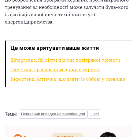
з
тренування за необхідності може залучати будь-кого
із фахівців виробничо-технічних служб
а
енергопідприємства.
ц
і
Це може врятувати ваше життя
ї
Шпаргалка. Як діяти під час повітряної тривоги
Пам'ятка. Правила поведінки в укритті
Інфостенд. Аптечка: що взяти із собою у сховище
Теми:
Нещасний випадок на виробництві
... всі