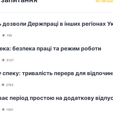
Усі питанн
ь дозволи Держпраці в інших регіонах У
755
пека: безпека праці та режим роботи
3137
у спеку: тривалість перерв для відпочин
2762
ває період простою на додаткову відпу
1301