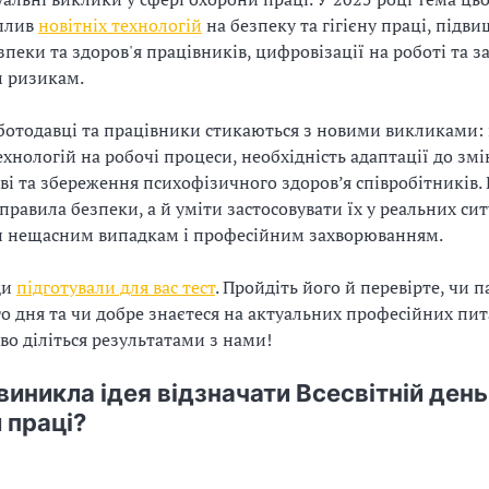
вплив
новітніх технологій
на безпеку та гігієну праці, підв
зпеки та здоров'я працівників, цифровізації на роботі та з
 ризикам.
ботодавці та працівники стикаються з новими викликами:
хнологій на робочі процеси, необхідність адаптації до змі
ві та збереження психофізичного здоров’я співробітників.
правила безпеки, а й уміти застосовувати їх у реальних сит
и нещасним випадкам і професійним захворюванням.
ди
підготували для вас тест
. Пройдіть його й перевірте, чи п
го дня та чи добре знаєтеся на актуальних професійних пит
ово діліться результатами з нами!
 виникла ідея відзначати Всесвітній день
 праці?