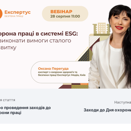
я стаття
Наступна
ро проведення заходів до
Заходи до Дня охорони
рони праці