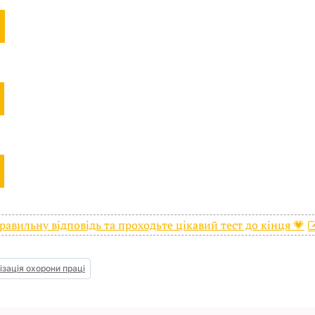
авильну відповідь та проходьте цікавий тест до кінця 💗
ізація охорони праці