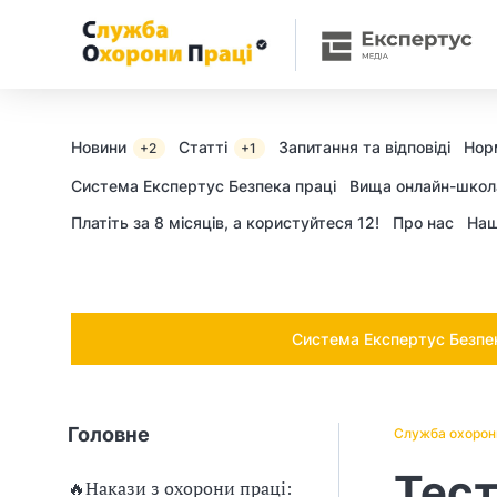
Ч
и
п
о
Новини
Статті
Запитання та відповіді
Нор
+2
+1
т
Cистема Експертус Безпека праці
Вища онлайн-школ
Платіть за 8 місяців, а користуйтеся 12!
Про нас
Наш
р
і
б
Система Експертус Безпека
н
о
Головне
Служба охорон
в
Тест
🔥Накази з охорони праці: