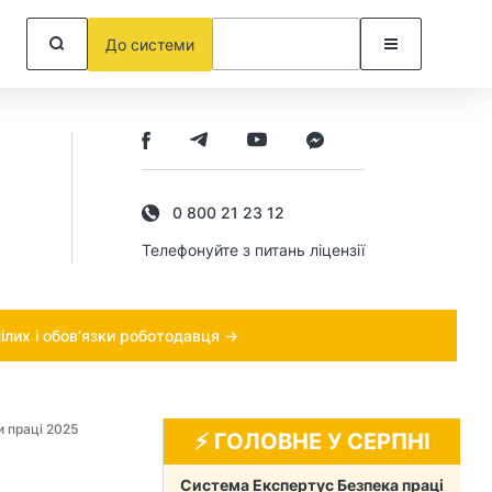
До системи
0 800 21 23 12
Телефонуйте з питань ліцензії
ілих і обов’язки роботодавця →
и праці 2025
⚡️ ГОЛОВНЕ У СЕРПНІ
Система Експертус Безпека праці