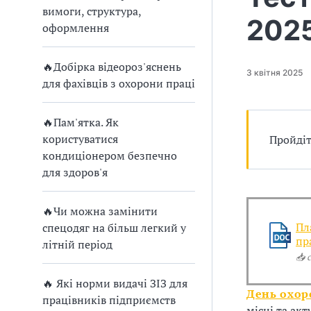
п
вимоги, структура,
202
р
оформлення
о
🔥Добірка відеороз'яснень
3 квітня 2025
в
для фахівців з охорони праці
а
🔥Пам'ятка. Як
д
користуватися
Пройдіт
кондиціонером безпечно
ж
для здоров'я
у
🔥Чи можна замінити
в
Пл
спецодяг на більш легкий у
пр
літній період
а
📥 
т
🔥 Які норми видачі ЗІЗ для
День охор
працівників підприємств
місці та акт