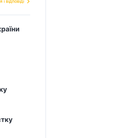
я і відповіді
країни
ку
стку