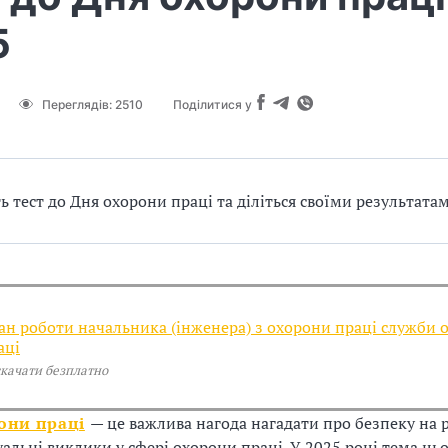
5
Переглядів:
2510
Поділитися у
ь тест до Дня охорони праці та діліться своїми результата
ан роботи начальника (інженера) з охорони праці служби 
аці
скачати безплатно
они праці
— це важлива нагода нагадати про безпеку на
уальні виклики у сфері охорони праці. У 2025 році тема ць