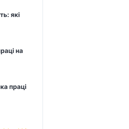
ь: які
раці на
ка праці