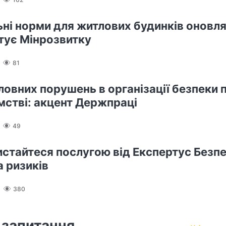
ьні норми для житлових будинків оновлят
отує Мінрозвитку
81
ловних порушень в організації безпеки п
мстві: акцент Держпраці
49
истайтеся послугою від Експертус Безпе
а ризиків
380
 запитання