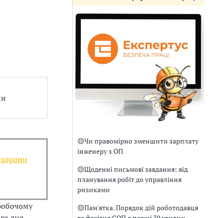
ми
🟡
Чи правомірно зменшити зарплату
інженеру з ОП
охорони
🟡
Щоденні письмові завдання: від
планування робіт до управління
ризиками
 робочому
🟡
Пам'ятка. Порядок дій роботодавця
ого дня
та фахівця СОП в перші 30 хвилин