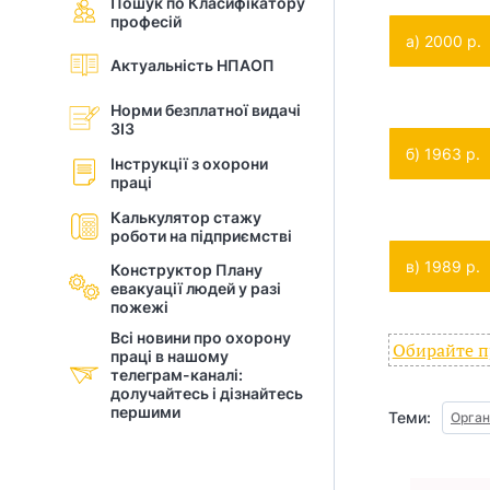
Пошук по Класифікатору
професій
і
а) 2000 р.
Актуальність НПАОП
й
Норми безплатної видачі
н
ЗІЗ
б) 1963 р.
і
Інструкції з охорони
праці
й
Калькулятор стажу
роботи на підприємстві
о
в) 1989 р.
Конструктор Плану
р
евакуації людей у разi
пожежі
г
Всі новини про охорону
Обирайте пр
праці в нашому
а
телеграм-каналі:
долучайтесь і дізнайтесь
першими
н
Теми:
Орган
і