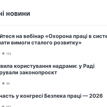
ні новини
йтеся на вебінар «Охорона праці в сист
нати вимоги сталого розвитку»
123
авила користування надрами: у Раді
рували законопроєкт
50
участь у конгресі Безпека праці — 2026
162