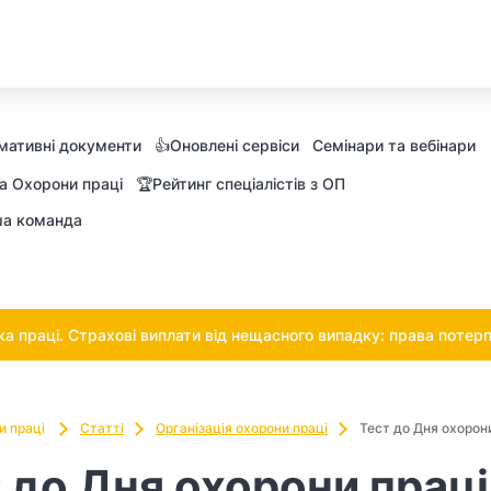
мативні документи
👍Оновлені сервіси
Семінари та вебінари
а Охорони праці
🏆Рейтинг спеціалістів з ОП
а команда
 праці. Страхові виплати від нещасного випадку: права потерп
и праці
Статті
Організація охорони праці
Тест до Дня охорон
 до Дня охорони праці