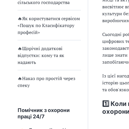
и
сільського господарства
висвітлює 
С
культури бе
🔥Як користуватися сервісом
виробничим
У
«Пошук по Класифікатору
О
професій»
Сьогодні ро
цифрових те
П
законодавст
🔥Щорічні додаткові
лише знати 
у
відпустки: кому та як
запобігаюч
надають
б
Із цієї наго
л
🔥Наказ про простій через
історію цьо
спеку
та обов'язк
а
г
1️⃣ Коли
Помічник з охорони
охорони
о
праці 24/7
д