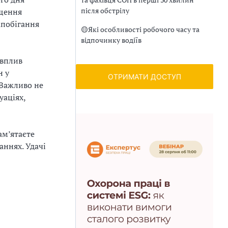
після обстрілу
ищення
апобігання
🟡
Які особливості робочого часу та
відпочинку водіїв
 вплив
н у
ОТРИМАТИ ДОСТУП
 Важливо не
уаціях,
ам’ятаєте
аннях. Удачі