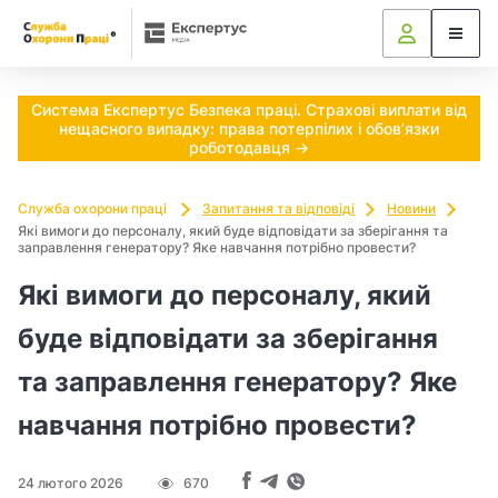
h
Ч
t
и
t
p
п
Система Експертус Безпека праці. Страхові виплати від
s
нещасного випадку: права потерпілих і обов’язки
:
о
роботодавця →
/
т
/
Служба охорони праці
Запитання та відповіді
Новини
z
Які вимоги до персоналу, який буде відповідати за зберігання та
р
заправлення генератору? Яке навчання потрібно провести?
a
k
і
Які вимоги до персоналу, який
o
б
n
буде відповідати за зберігання
.
н
та заправлення генератору? Яке
r
a
о
навчання потрібно провести?
d
в
a
24 лютого 2026
670
.