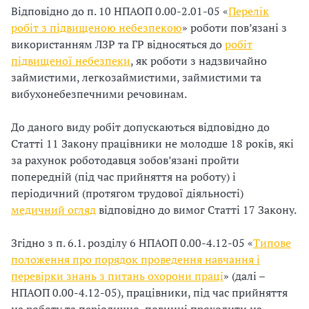
Відповідно до п. 10 НПАОП 0.00-2.01-05 «
Перелік
і
робіт з підвищеною небезпекою
» роботи пов’язані з
використанням ЛЗР та ГР відносяться до
робіт
й
підвищеної небезпеки
, як роботи з надзвичайно
н
займистими, легкозаймистими, займистими та
вибухонебезпечними речовинам.
і
До даного виду робіт допускаються відповідно до
й
Статті 11 Закону працівники не молодше 18 років, які
о
за рахунок роботодавця зобов’язані пройти
попередній (під час прийняття на роботу) і
р
періодичний (протягом трудової діяльності)
медичний огляд
відповідно до вимог Статті 17 Закону.
г
а
Згідно з п. 6.1. розділу 6 НПАОП 0.00-4.12-05 «
Типове
положення про порядок проведення навчання і
н
перевірки знань з питань охорони праці
» (далі –
НПАОП 0.00-4.12-05), працівники, під час прийняття
і