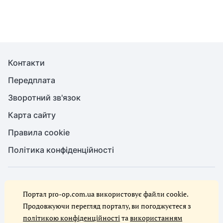
Контакти
Передплата
Зворотний зв'язок
Карта сайту
Правила cookie
Політика конфіденційності
© Служба охорони праці, 2026. Усі права захищено
Портал pro-op.com.ua використовує файли cookie.
Повне або часткове копіювання будь-яких матеріалів сайту,
цитування, публікація їх анотованих оглядів допускаються лише за
Продовжуючи перегляд порталу, ви погоджуєтеся з
письмового дозволу редакції сайту Служба охорони праці
політикою конфіденційності
та
використанням