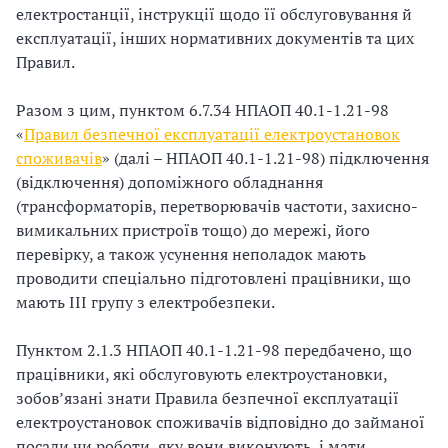
електростанції, інструкції щодо її обслуговування й
експлуатації, інших нормативних документів та цих
Правил.
Разом з цим, пунктом 6.7.34 НПАОП 40.1-1.21-98
«
Правил безпечної експлуатації електроустановок
споживачів
» (далі – НПАОП 40.1-1.21-98) підключення
(відключення) допоміжного обладнання
(трансформаторів, перетворювачів частоти, захисно-
вимикальних пристроїв тощо) до мережі, його
перевірку, а також усунення неполадок мають
проводити спеціально підготовлені працівники, що
мають III групу з електробезпеки.
Пунктом 2.1.3 НПАОП 40.1-1.21-98 передбачено, що
працівники, які обслуговують електроустановки,
зобовʼязані знати Правила безпечної експлуатації
електроустановок споживачів відповідно до займаної
посади чи роботи, яку вони виконують, і мати