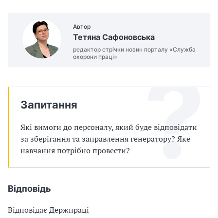
п
g
o
р
Автор
v
Тетяна Сафоновська
о
.
редактор стрічки новин порталу «Служба
u
охорони праці»
в
a
/
а
l
д
a
Запитання
w
ж
s
Які вимоги до персоналу, який буде відповідати
/
у
за зберігання та заправлення генератору? Яке
s
навчання потрібно провести?
в
h
o
а
w
Відповідь
/
т
z
Відповідає Держпраці