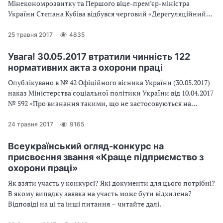
Мінекономрозвитку та Першого віце-прем’єр-міністра
України Степана Кубіва відбувся черговий «Дерегуляційний
день». Результатом якого стало послаблення тиску
контролюючих органів на бізнес.
25 травня 2017
4835
Увага! 30.05.2017 втратили чинність 122
нормативних акта з охорони праці
Опублікувано в № 42 Офіційного вісника України (30.05.2017)
наказ Міністерства соціальної політики України від 10.04.2017
№ 592 «Про визнання такими, що не застосовуються на
території України, деяких нормативно-правових актів СРСР».
Наказ набирає чинності з дня його офіційного опублікування.
24 травня 2017
9165
Всеукраїнський огляд-конкурс на
присвоєння звання «Краще підприємство з
охорони праці»
Як взяти участь у конкурсі? Які документи для цього потрібні?
В якому випадку заявка на участь може бути відхилена?
Відповіді на ці та інші питання – читайте далі.