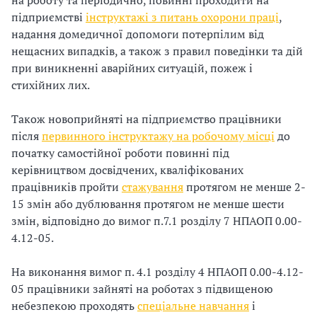
на роботу та періодично, повинні проходити на
з
підприємстві
інструктажі з питань охорони праці
,
надання домедичної допомоги потерпілим від
а
нещасних випадків, а також з правил поведінки та дій
при виникненні аварійних ситуацій, пожеж і
ц
стихійних лих.
і
Також новоприйняті на підприємство працівники
ї
після
первинного інструктажу на робочому місці
до
початку самостійної роботи повинні під
керівництвом досвідчених, кваліфікованих
працівників пройти
стажування
протягом не менше 2-
15 змін або дублювання протягом не менше шести
змін, відповідно до вимог п.7.1 розділу 7 НПАОП 0.00-
4.12-05.
На виконання вимог п. 4.1 розділу 4 НПАОП 0.00-4.12-
05 працівники зайняті на роботах з підвищеною
небезпекою проходять
спеціальне навчання
і