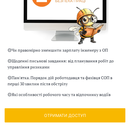
🟡
Чи правомірно зменшити зарплату інженеру з ОП
🟡
Щоденні письмові завдання: від планування робіт до
управління ризиками
🟡
Пам'ятка. Порядок дій роботодавця та фахівця СОП в
перші 30 хвилин після обстрілу
🟡
Які особливості робочого часу та відпочинку водіїв
ОТРИМАТИ ДОСТУП