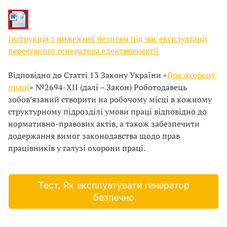
и
0
0
С
9
3
Інструкція з пожежної безпеки під час експлуатації
У
-
пересувного генератора електроенергії
О
9
8
Відповідно до Статті 13 Закону України «
Про охорону
П
#
праці
» №2694-XII (далі – Закон) Роботодавець
T
зобов’язаний створити на робочому місці в кожному
у
e
структурному підрозділі умови праці відповідно до
б
x
нормативно-правових актів, а також забезпечити
t
додержання вимог законодавства щодо прав
л
працівників у галузі охорони праці.
а
г
Тест. Як експлуатувати генератор
безпечно
о
д