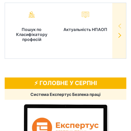
Пошук по
Актуальність НПАОП
Норм
Класифікатору
в
професій
⚡️ ГОЛОВНЕ У СЕРПНІ
Система Експертус Безпека праці