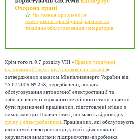
користувачів Системи
Експертус
Охорона праці
Чи можна призначити
електромонтера відповідальним за
технічне обслуговування генераторів
Крім того п. 9.7 розділу VІІІ «
Правил технічної
експлуатації електроустановок споживачів
»
затверджених наказом Мінпаливенерго України від
25.07.2006 № 258, передбачено, що для
обслуговування автономної електростанції та
забезпечення її справного технічного стану повинні
бути призначені працівники, підготовлені згідно з
вимогами цих Правил і такі, що мають відповідну
групу з електробезпеки
. Працівники, які обслуговують
автономні електростанції, у своїх діях повинні
керуватися вимогами підприємства-виробника