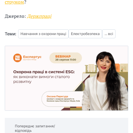
струмом
?
Джерело:
Держпраці
Теми:
Навчання з охорони праці
Електробезпека
... всі
Попереднє запитання/
відповідь