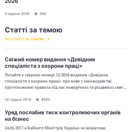
2026
5 серпня 2026
166
Статті за темою
Усі статті за темою
Свіжий номер видання «Довідник
спеціаліста з охорони праці»
Читайте у свіжому номері 12/2018 видання «Довідник
спеціаліста з охорони праці» про нове у законодавстві,
протипожежні правила під час новорічних та різдвяних свят,
домедичну допомогу при переохолодженні та відмороженні.
Також у номері: тест, відповіді на запитання, офіційні
14 грудня 2018
4685
роз’яснення та багато іншої корисної інформації.
Уряд послабив тиск контролюючих органів
на бізнес
24.05.2017 в Кабінеті Міністрів України за ініціативи