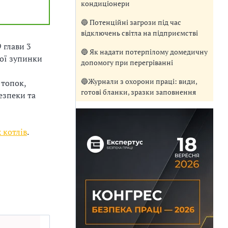
кондиціонери
🔵 Потенційні загрози під час
відключень світла на підприємстві
 глави 3
🔵 Як надати потерпілому домедичну
лої зупинки
допомогу при перегріванні
🔵Журнали з охорони праці: види,
 топок,
готові бланки, зразки заповнення
езпеки та
 котлів
.