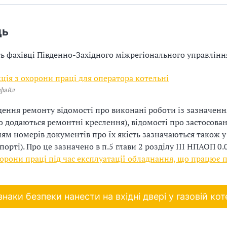
дь
ь фахівці Південно-Західного міжрегіонального управлін
кція з охорони праці для оператора котельні
 файл
дення ремонту відомості про виконані роботи із зазначен
о додаються ремонтні креслення), відомості про застосован
ням номерів документів про їх якість зазначаються також у
порті). Про це зазначено в п.5 глави 2 розділу ІІІ НПАОП 0.
орони праці під час експлуатації обладнання, що працює 
знаки безпеки нанести на вхідні двері у газовій кот