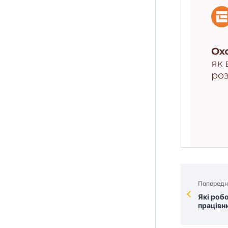
Попередн
Які роб
працівн