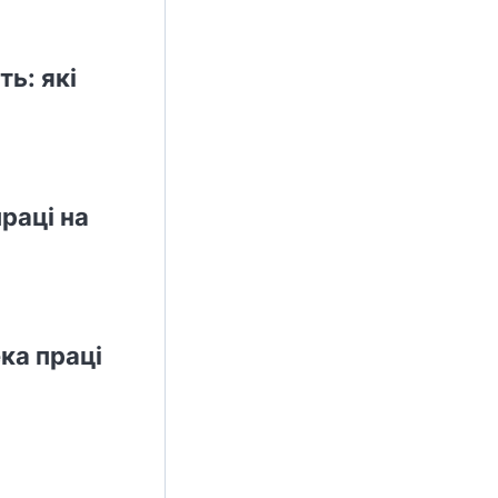
ь: які
раці на
ка праці