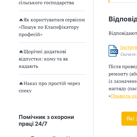
и
сільського господарства
С
Відпові
🔥Як користуватися сервісом
У
«Пошук по Класифікатору
Відповідают
О
професій»
П
Інстру
🔥Щорічні додаткові
Скачати
у
відпустки: кому та як
надають
Після прове
б
ремонту (аб
із зазначен
л
🔥Наказ про простій через
нагляду (пас
спеку
а
«
Правила ох
г
Помічник з охорони
Які 
о
праці 24/7
д