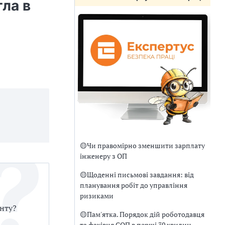
ла в
🟡
Чи правомірно зменшити зарплату
інженеру з ОП
🟡
Щоденні письмові завдання: від
планування робіт до управління
ризиками
онту?
🟡
Пам'ятка. Порядок дій роботодавця
та фахівця СОП в перші 30 хвилин