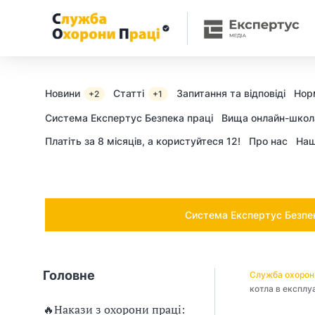
Ч
и
п
о
Новини
Статті
Запитання та відповіді
Нор
+2
+1
т
Cистема Експертус Безпека праці
Вища онлайн-школ
Платіть за 8 місяців, а користуйтеся 12!
Про нас
Наш
р
і
б
Система Експертус Безпека
н
о
Головне
Служба охорон
в
котла в експлу
🔥Накази з охорони праці: