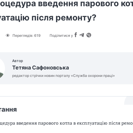
оцедура введення парового кот
атацію після ремонту?
Переглядів:
619
Поділитися у
Автор
Тетяна Сафоновська
редактор стрічки новин порталу «Служба охорони праці»
тання
цедура введення парового котла в експлуатацію після рем