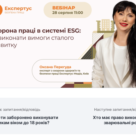
є запитання/відповідь
Наступне запитання/ві
оти заборонено виконувати
Хто має право вико
икам віком до 18 років?
зварювальні р