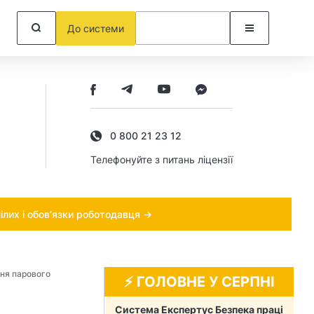
До системи
0 800 21 23 12
Телефонуйте з питань ліцензії
ілих і обов’язки роботодавця →
ня парового
⚡️ ГОЛОВНЕ У СЕРПНІ
Система Експертус Безпека праці