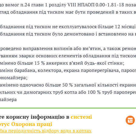
до вимог п.24 глави 1 розділу VIII НПАОП 0.00-1.81-18 поз
гляд обладнання під тиском має бути проведений в таких 
бладнання під тиском не експлуатувалося більше 12 місяці
бладнання під тиском було демонтовано і встановлено на
роведено виправлення випинів або вм’ятин, а також ремон
уванням зварки основних елементів обладнання під тиском
мінено більше 15 % анкерних в’язей будь-якої стінки;
заміни барабана, колектора, екрана пароперегрівача, паро
ономайзера;
амінено одночасно більше 50 % загальної кількості екранн
ильних чи димогарних труб котла або 100 % труб паропере
майзера
те корисну інформацію в
системі
тус Охорона праці
ка періодичність відбору води в котлах