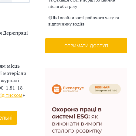
після обстрілу
🟡
Які особливості робочого часу та
відпочинку водіїв
ня Держпраці
ОТРИМАТИ ДОСТУП
ням місць
і матеріали
 журналі
00-1.81-18
під тиском
»
ельні