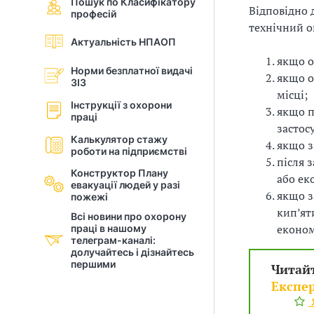
Пошук по Класифікатору
Відповідно 
професій
і
технічний о
Актуальність НПАОП
й
якщо о
Норми безплатної видачі
н
якщо о
ЗІЗ
місці;
і
Інструкції з охорони
якщо п
праці
застос
й
Калькулятор стажу
якщо з
роботи на підприємстві
о
після 
Конструктор Плану
або ек
р
евакуації людей у разi
якщо з
пожежі
кип’ят
г
Всі новини про охорону
еконо
праці в нашому
а
телеграм-каналі:
долучайтесь і дізнайтесь
першими
Читай
н
Експер
і
Я