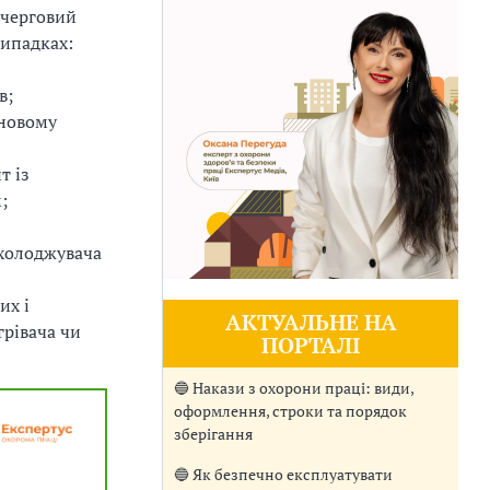
ачерговий
випадках:
в;
 новому
т із
;
охолоджувача
их і
АКТУАЛЬНЕ НА
грівача чи
ПОРТАЛІ
🔵 Накази з охорони праці: види,
оформлення, строки та порядок
зберігання
🔵 Як безпечно експлуатувати