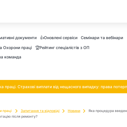
мативні документи
👍Оновлені сервіси
Семінари та вебінари
а Охорони праці
🏆Рейтинг спеціалістів з ОП
а команда
 праці. Страхові виплати від нещасного випадку: права потерп
и праці
Запитання та відповіді
Новини
Яка процедура введен
атацію після ремонту?