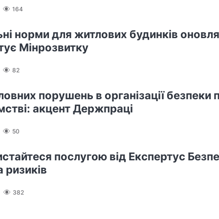
164
ьні норми для житлових будинків оновлят
отує Мінрозвитку
82
ловних порушень в організації безпеки п
мстві: акцент Держпраці
50
истайтеся послугою від Експертус Безпе
а ризиків
382