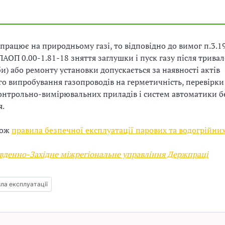
працює на природньому газі, то відповідно до вимог п.3.19
ПАОП 0.00-1.81-18 зняття заглушки і пуск газу після трива
би) або ремонту установки допускається за наявності актів
о випробування газопроводів на герметичність, перевірки
контрольно-вимірювальних приладів і систем автоматики б
я.
кож
правила безпечної експлуатації парових та водогрійних
вденно-Західне міжрегіональне управління Держпраці
ла експлуатації