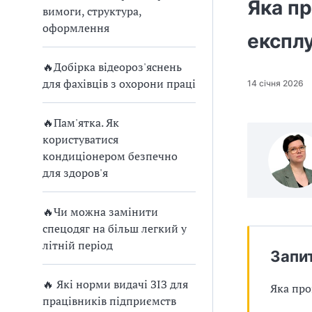
п
Яка пр
вимоги, структура,
р
оформлення
експлу
о
🔥Добірка відеороз'яснень
в
для фахівців з охорони праці
14 січня 2026
а
🔥Пам'ятка. Як
д
користуватися
кондиціонером безпечно
ж
для здоров'я
у
🔥Чи можна замінити
в
спецодяг на більш легкий у
літній період
а
Запи
т
🔥 Які норми видачі ЗІЗ для
Яка про
працівників підприємств