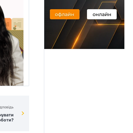
дповідь
нувати
оботи?