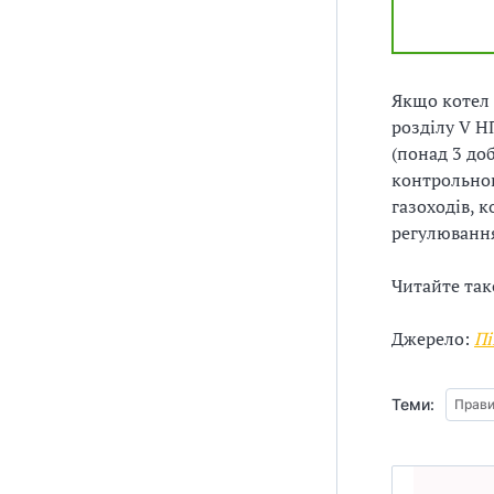
з
а
Якщо котел 
ц
розділу V Н
і
(понад 3 до
контрольног
ї
газоходів, 
регулюванн
Читайте та
Джерело:
Пі
Теми:
Прави