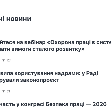
ні новини
йтеся на вебінар «Охорона праці в сист
нати вимоги сталого розвитку»
124
авила користування надрами: у Раді
рували законопроєкт
53
участь у конгресі Безпека праці — 2026